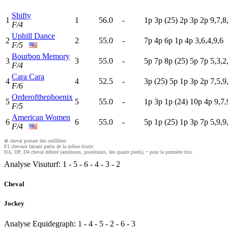
Shifty
1
1
56.0
-
1
p
3
p
(25)
2
p
3
p
2
p
9,7,8
F/4
Uphill Dance
2
2
55.0
-
7
p
4
p
6
p
1
p
4
p
3,6,4,9,6
F/5
Bourbon Memory
3
3
55.0
-
5
p
7
p
8
p
(25)
5
p
7
p
5,3,2
F/4
Cara Cara
4
4
52.5
-
3
p
(25)
5
p
1
p
3
p
2
p
7,5,9
F/6
Orderofthephoenix
5
5
55.0
-
1
p
3
p
1
p
(24)
10p
4
p
9,7,
F/5
American Women
6
6
55.0
-
5
p
1
p
(25)
1
p
3
p
7
p
5,9,9
F/4
⊗ cheval portant des oeilllères
E1 chevaux faisant partie de la même écurie
DA, DP, D4 cheval déferré (antérieurs, postérieurs, des quatre pieds), • pour la première fois.
Analyse Visuturf:
1
-
5
-
6
-
4
-
3
-
2
Cheval
Jockey
Analyse Equidegraph:
1
-
4
-
5
-
2
-
6
-
3