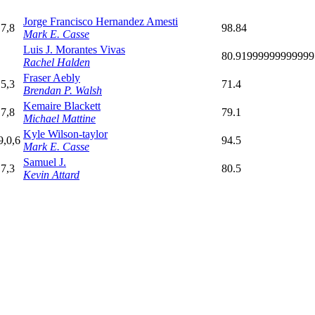
Jorge Francisco Hernandez Amesti
,7,8
98.84
Mark E. Casse
Luis J. Morantes Vivas
80.91999999999999
Rachel Halden
Fraser Aebly
,5,3
71.4
Brendan P. Walsh
Kemaire Blackett
,7,8
79.1
Michael Mattine
Kyle Wilson-taylor
9,0,6
94.5
Mark E. Casse
Samuel J.
,7,3
80.5
Kevin Attard