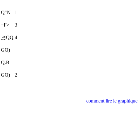
Q"N
1
=F>
3
QQ
4
GQ)
Q.B
GQ)
2
comment lire le graphique