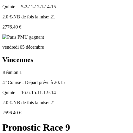
Quinte
5-2-11-12-1-14-15
2.0 €-NB de fois la mise: 21
2776.40 €
vendredi 05 décembre
Vincennes
Réunion 1
4° Course - Départ prévu à 20:15
Quinte
16-6-15-11-1-9-14
2.0 €-NB de fois la mise: 21
2596.40 €
Pronostic Race 9