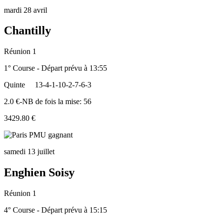
mardi 28 avril
Chantilly
Réunion 1
1° Course - Départ prévu à 13:55
Quinte
13-4-1-10-2-7-6-3
2.0 €-NB de fois la mise: 56
3429.80 €
samedi 13 juillet
Enghien Soisy
Réunion 1
4° Course - Départ prévu à 15:15