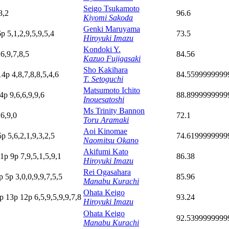
Seigo Tsukamoto
8,2
96.6
Kiyomi Sakoda
Genki Maruyama
6
p
5,1,2,9,5,9,5,4
73.5
Hiroyuki Imazu
Kondoki Y.
6,9,7,8,5
84.56
Kazuo Fujigasaki
Sho Kakihara
14p
4,8,7,8,8,5,4,6
84.5599999999
T. Setoguchi
Matsumoto Ichito
4p
9,6,6,9,9,6
88.8999999999
Inouesatoshi
Ms Trinity Bannon
,6,9,0
72.1
Toru Aramaki
Aoi Kinomae
5p
5,6,2,1,9,3,2,5
74.6199999999
Naomitsu Okano
Akifumi Kato
11p
9
p
7,9,5,1,5,9,1
86.38
Hiroyuki Imazu
Rei Ogasahara
p
5
p
3,0,0,9,9,7,5,5
85.96
Manabu Kurachi
Ohata Keigo
p
13p
12p
6,5,9,5,9,9,7,8
93.24
Hiroyuki Imazu
Ohata Keigo
92.5399999999
Manabu Kurachi