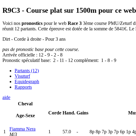
R9C3
- Course plat sur 1500m pour ce web
Voici nos
pronostics
pour le web
Race 3
3ème course PMU/Zeturf disp
réunit 12 partants. Cette épreuve est dotée de la somme de 5841€. Le
Dirt - Corde à droite - Pour 3 ans
pas de pronostic base pour cette course.
Arrivée officielle :
12
-
9
-
2
-
8
Pronostic spéculatif
base:
2
-
11
-
12
complément:
1
-
8
-
9
Partants (12)
Visuturf
Equidegraph
Rapports
aide
Cheval
Corde
Hand.
Gains
Mus
Age-Sexe
Fiamma Nera
1
1
57.0
-
8
p
8
p
7
p
3
p
7
p
6
p
1
p
4
M/3