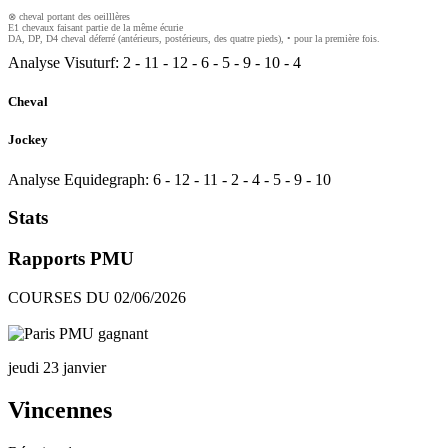
⊗ cheval portant des oeilllères
E1 chevaux faisant partie de la même écurie
DA, DP, D4 cheval déferré (antérieurs, postérieurs, des quatre pieds), • pour la première fois.
Analyse Visuturf:
2
-
11
-
12
-
6
-
5
-
9
-
10
-
4
Cheval
Jockey
Analyse Equidegraph:
6
-
12
-
11
-
2
-
4
-
5
-
9
-
10
Stats
Rapports PMU
COURSES DU 02/06/2026
jeudi 23 janvier
Vincennes