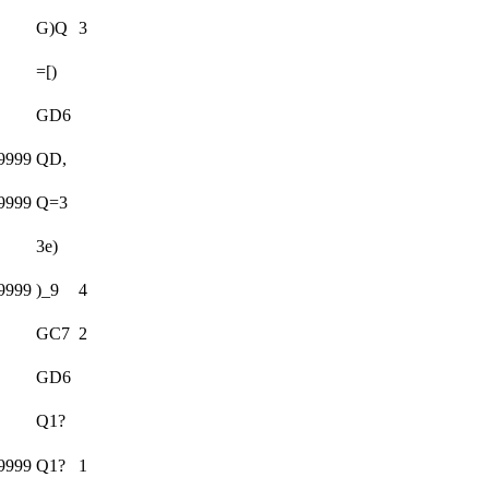
G)Q
3
=[)
GD6
9999
QD,
9999
Q=3
3e)
9999
)_9
4
GC7
2
GD6
Q1?
9999
Q1?
1