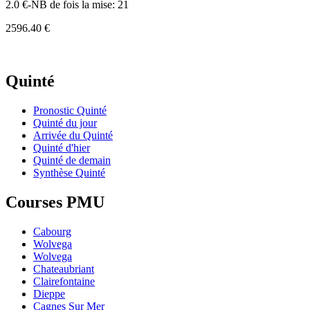
2.0 €-NB de fois la mise: 21
2596.40 €
Quinté
Pronostic Quinté
Quinté du jour
Arrivée du Quinté
Quinté d'hier
Quinté de demain
Synthèse Quinté
Courses PMU
Cabourg
Wolvega
Wolvega
Chateaubriant
Clairefontaine
Dieppe
Cagnes Sur Mer