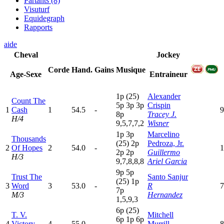
Partants (8)
Visuturf
Equidegraph
Rapports
aide
Cheval
Jockey
Corde
Hand.
Gains
Musique
Age-Sexe
Entraineur
1
p
(25)
Alexander
Count The
5
p
3
p
3
p
Crispin
1
Cash
1
54.5
-
9
8
p
Tracey J.
H/4
9,5,7,7,2
Wisner
1
p
3
p
Marcelino
Thousands
(25)
2
p
Pedroza, Jr.
2
Of Hopes
2
54.0
-
1
2
p
2
p
Guillermo
H/3
9,7,8,8,8
Ariel Garcia
9
p
5
p
Trust The
Santo Sanjur
(25)
1
p
3
Word
3
53.0
-
R
7
7
p
M/3
Hernandez
1,5,9,3
6
p
(25)
T. V.
Mitchell
6
p
1
p
6
p
4
Victory
4
55.0
-
Murrill
8