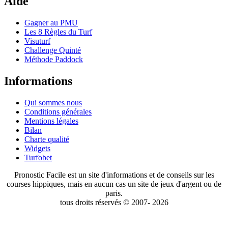
Aide
Gagner au PMU
Les 8 Règles du Turf
Visuturf
Challenge Quinté
Méthode Paddock
Informations
Qui sommes nous
Conditions générales
Mentions légales
Bilan
Charte qualité
Widgets
Turfobet
Pronostic Facile est un site d'informations et de conseils sur les
courses hippiques, mais en aucun cas un site de jeux d'argent ou de
paris.
tous droits réservés © 2007- 2026