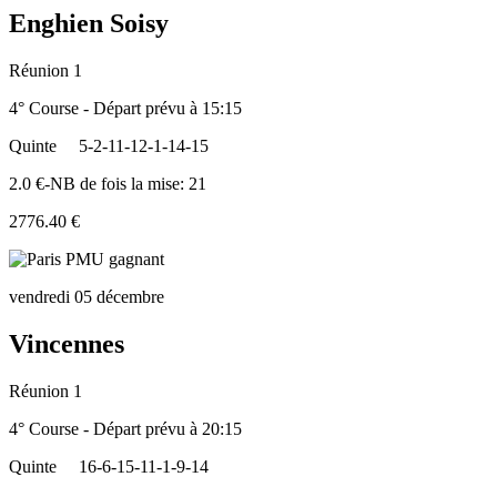
Enghien Soisy
Réunion 1
4° Course - Départ prévu à 15:15
Quinte
5-2-11-12-1-14-15
2.0 €-NB de fois la mise: 21
2776.40 €
vendredi 05 décembre
Vincennes
Réunion 1
4° Course - Départ prévu à 20:15
Quinte
16-6-15-11-1-9-14