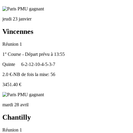
jeudi 23 janvier
Vincennes
Réunion 1
1° Course - Départ prévu à 13:55
Quinte
6-2-12-10-4-5-3-7
2.0 €-NB de fois la mise: 56
3451.40 €
mardi 28 avril
Chantilly
Réunion 1