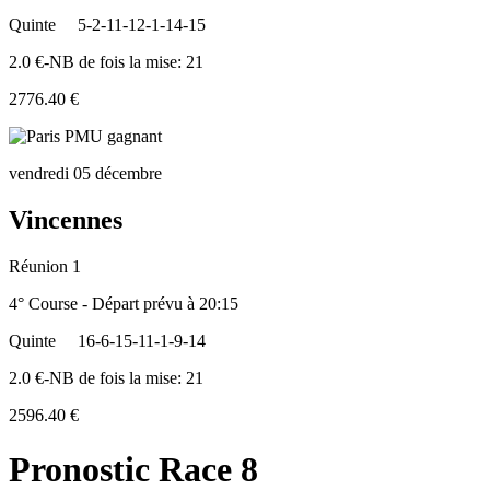
Quinte
5-2-11-12-1-14-15
2.0 €-NB de fois la mise: 21
2776.40 €
vendredi 05 décembre
Vincennes
Réunion 1
4° Course - Départ prévu à 20:15
Quinte
16-6-15-11-1-9-14
2.0 €-NB de fois la mise: 21
2596.40 €
Pronostic Race 8