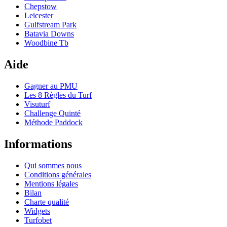
Chepstow
Leicester
Gulfstream Park
Batavia Downs
Woodbine Tb
Aide
Gagner au PMU
Les 8 Règles du Turf
Visuturf
Challenge Quinté
Méthode Paddock
Informations
Qui sommes nous
Conditions générales
Mentions légales
Bilan
Charte qualité
Widgets
Turfobet