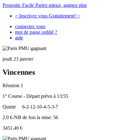
Pronostic Facile
Pariez mieux, gagnez plus
> Inscrivez vous Gratuitement! <
connectez vous
mot de passe oublié ?
aide
jeudi 23 janvier
Vincennes
Réunion 1
1° Course - Départ prévu à 13:55
Quinte
6-2-12-10-4-5-3-7
2.0 €-NB de fois la mise: 56
3451.40 €