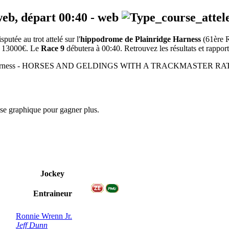
web, départ
00:40
-
web
tée au trot attelé sur l'
hippodrome de Plainridge Harness
(61ère 
de 13000€. Le
Race 9
débutera à 00:40. Retrouvez les résultats et rapport
1600m - Harness - HORSES AND GELDINGS WITH A TRACKMASTE
yse graphique pour gagner plus.
Jockey
Entraineur
Ronnie Wrenn Jr.
Jeff Dunn