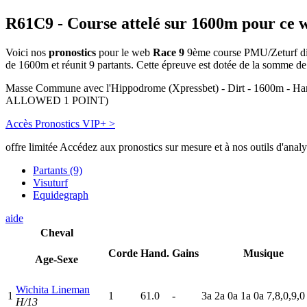
R61C9
- Course attelé sur 1600m pour ce 
Voici nos
pronostics
pour le web
Race 9
9ème course PMU/Zeturf dispu
de 1600m et réunit 9 partants. Cette épreuve est dotée de la somme 
Masse Commune avec l'Hippodrome (Xpressbet) - Dirt - 
ALLOWED 1 POINT)
Accès Pronostics VIP+ >
offre limitée
Accédez aux pronostics sur mesure et à nos outils d'anal
Partants (9)
Visuturf
Equidegraph
aide
Cheval
Corde
Hand.
Gains
Musique
Age-Sexe
Wichita Lineman
1
1
61.0
-
3
a
2
a
0
a
1
a
0
a
7,8,0,9,0
H/13