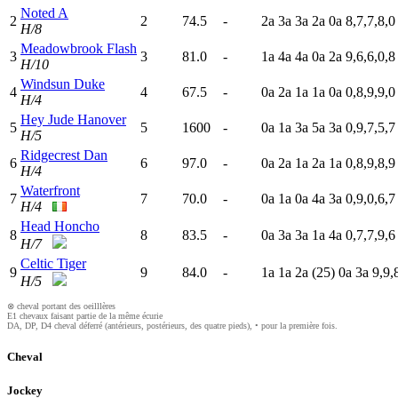
Noted A
2
2
74.5
-
2
a
3
a
3
a
2
a
0
a
8,7,7,8,0
H/8
Meadowbrook Flash
3
3
81.0
-
1
a
4
a
4
a
0
a
2
a
9,6,6,0,8
H/10
Windsun Duke
4
4
67.5
-
0
a
2
a
1
a
1
a
0
a
0,8,9,9,0
H/4
Hey Jude Hanover
5
5
1600
-
0
a
1
a
3
a
5
a
3
a
0,9,7,5,7
H/5
Ridgecrest Dan
6
6
97.0
-
0
a
2
a
1
a
2
a
1
a
0,8,9,8,9
H/4
Waterfront
7
7
70.0
-
0
a
1
a
0
a
4
a
3
a
0,9,0,6,7
H/4
Head Honcho
8
8
83.5
-
0
a
3
a
3
a
1
a
4
a
0,7,7,9,6
H/7
Celtic Tiger
9
9
84.0
-
1
a
1
a
2
a
(25)
0
a
3
a
9,9,
H/5
⊗ cheval portant des oeilllères
E1 chevaux faisant partie de la même écurie
DA, DP, D4 cheval déferré (antérieurs, postérieurs, des quatre pieds), • pour la première fois.
Cheval
Jockey