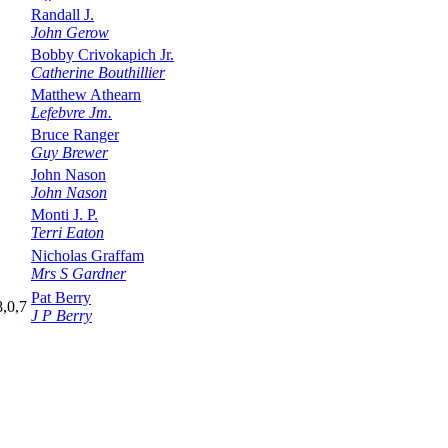
Randall J.
John Gerow
Bobby Crivokapich Jr.
Catherine Bouthillier
Matthew Athearn
Lefebvre Jm.
Bruce Ranger
Guy Brewer
John Nason
John Nason
Monti J. P.
Terri Eaton
Nicholas Graffam
Mrs S Gardner
Pat Berry
8,0,7
J P Berry