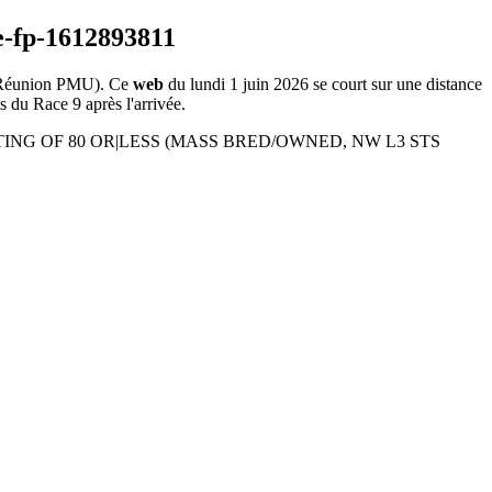
Réunion PMU). Ce
web
du lundi 1 juin 2026 se court sur une distance
s du Race 9 après l'arrivée.
R RATING OF 80 OR|LESS (MASS BRED/OWNED, NW L3 STS