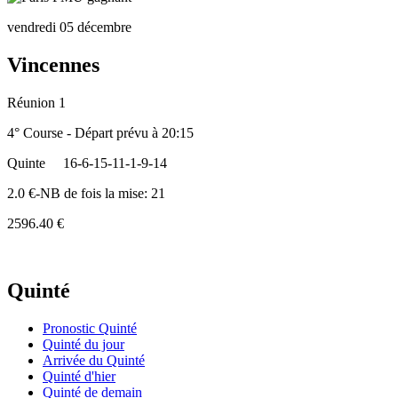
vendredi 05 décembre
Vincennes
Réunion 1
4° Course - Départ prévu à 20:15
Quinte
16-6-15-11-1-9-14
2.0 €-NB de fois la mise: 21
2596.40 €
Quinté
Pronostic Quinté
Quinté du jour
Arrivée du Quinté
Quinté d'hier
Quinté de demain