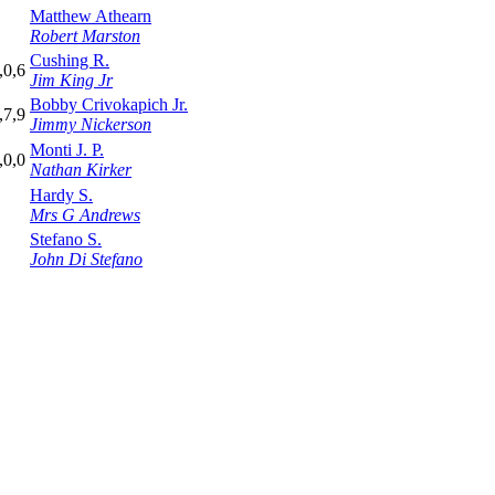
Matthew Athearn
Robert Marston
Cushing R.
,0,6
Jim King Jr
Bobby Crivokapich Jr.
,7,9
Jimmy Nickerson
Monti J. P.
,0,0
Nathan Kirker
Hardy S.
Mrs G Andrews
Stefano S.
John Di Stefano