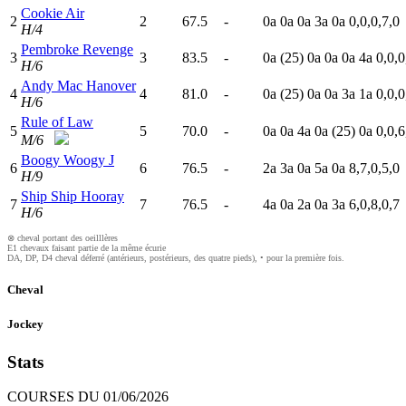
Cookie Air
2
2
67.5
-
0
a
0
a
0
a
3
a
0
a
0,0,0,7,0
H/4
Pembroke Revenge
3
3
83.5
-
0
a
(25)
0
a
0
a
0
a
4
a
0,0,0
H/6
Andy Mac Hanover
4
4
81.0
-
0
a
(25)
0
a
0
a
3
a
1
a
0,0,0
H/6
Rule of Law
5
5
70.0
-
0
a
0
a
4
a
0
a
(25)
0
a
0,0,6
M/6
Boogy Woogy J
6
6
76.5
-
2
a
3
a
0
a
5
a
0
a
8,7,0,5,0
H/9
Ship Ship Hooray
7
7
76.5
-
4
a
0
a
2
a
0
a
3
a
6,0,8,0,7
H/6
⊗ cheval portant des oeilllères
E1 chevaux faisant partie de la même écurie
DA, DP, D4 cheval déferré (antérieurs, postérieurs, des quatre pieds), • pour la première fois.
Cheval
Jockey
Stats
COURSES DU 01/06/2026