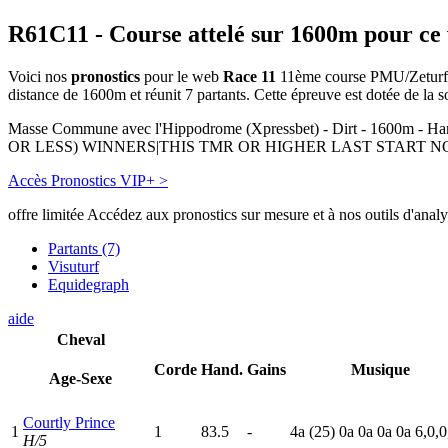
R61C11
- Course attelé sur 1600m pour ce
Voici nos
pronostics
pour le web
Race 11
11ème course PMU/Zeturf dis
distance de 1600m et réunit 7 partants. Cette épreuve est dotée de l
Masse Commune avec l'Hippodrome (Xpressbet) - Dirt - 
OR LESS) WINNERS|THIS TMR OR HIGHER LAST START N
Accès Pronostics VIP+ >
offre limitée
Accédez aux pronostics sur mesure et à nos outils d'anal
Partants (7)
Visuturf
Equidegraph
aide
Cheval
Corde
Hand.
Gains
Musique
Age-Sexe
Courtly Prince
1
1
83.5
-
4
a
(25)
0
a
0
a
0
a
0
a
6,0,0
H/5