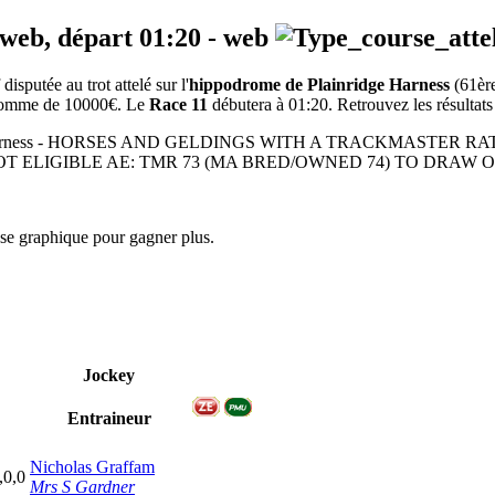
 web, départ
01:20
-
web
putée au trot attelé sur l'
hippodrome de Plainridge Harness
(61èr
a somme de 10000€. Le
Race 11
débutera à 01:20. Retrouvez les résultats 
1600m - Harness - HORSES AND GELDINGS WITH A TRACKMASTE
OT ELIGIBLE AE: TMR 73 (MA BRED/OWNED 74) TO DRAW 
yse graphique pour gagner plus.
Jockey
Entraineur
Nicholas Graffam
,0,0
Mrs S Gardner