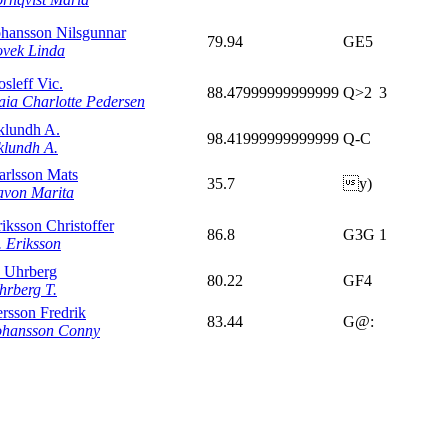
ohansson Nilsgunnar
79.94
GE5
ovek Linda
sleff Vic.
88.47999999999999
Q>2
3
aia Charlotte Pedersen
klundh A.
98.41999999999999
Q-C
klundh A.
arlsson Mats
35.7
y)
avon Marita
iksson Christoffer
86.8
G3G
1
. Eriksson
. Uhrberg
80.22
GF4
hrberg T.
ersson Fredrik
83.44
G@:
ohansson Conny