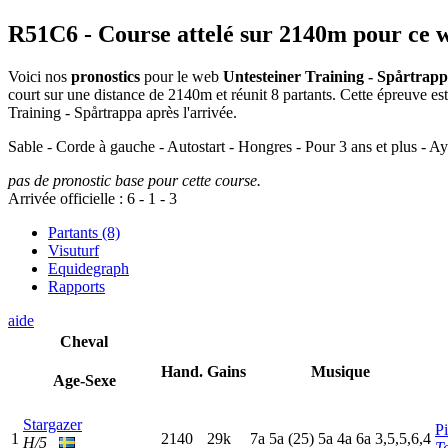
R51C6
- Course attelé sur 2140m pour ce 
Voici nos
pronostics
pour le web
Untesteiner Training - Spårtrap
court sur une distance de 2140m et réunit 8 partants. Cette épreuve 
Training - Spårtrappa après l'arrivée.
Sable - Corde à gauche - Autostart - Hongres - Pour 3 ans et plus - A
pas de pronostic base pour cette course.
Arrivée officielle :
6
-
1
-
3
Partants (8)
Visuturf
Equidegraph
Rapports
aide
Cheval
Hand.
Gains
Musique
Age-Sexe
Stargazer
Pi
1
2140
29k
7
a
5
a
(25)
5
a
4
a
6
a
3,5,5,6,4
H/5
T