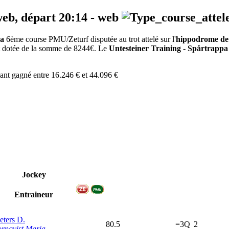
web, départ
20:14
-
web
pa
6ème course PMU/Zeturf disputée au trot attelé sur l'
hippodrome de
est dotée de la somme de 8244€. Le
Untesteiner Training - Spårtrappa
yant gagné entre 16.246 € et 44.096 €
Jockey
Entraineur
eters D.
80.5
=3Q
2
ornqvist Maria