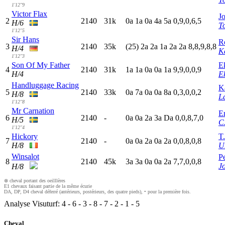
1'12"9
Victor Flax
J
2
2140
31k
0
a
1
a
0
a
4
a
5
a
0,9,0,6,5
H/6
T
1'12"5
Sir Hans
Ro
3
2140
35k
(25)
2
a
2
a
1
a
2
a
2
a
8,8,9,8,8
H/4
K
1'12"3
Son Of My Father
E
4
2140
31k
1
a
1
a
0
a
0
a
1
a
9,9,0,0,9
H/4
E
Handluggage Racing
K
5
2140
33k
0
a
7
a
0
a
0
a
8
a
0,3,0,0,2
H/8
L
1'12"8
Mr Carnation
Er
6
2140
-
0
a
0
a
2
a
3
a
D
a
0,0,8,7,0
H/5
C
1'12"4
Hickory
T
7
2140
-
0
a
0
a
2
a
0
a
2
a
0,0,8,0,8
H/8
U
Winsalot
P
8
2140
45k
3
a
3
a
0
a
0
a
2
a
7,7,0,0,8
J
H/8
⊗ cheval portant des oeilllères
E1 chevaux faisant partie de la même écurie
DA, DP, D4 cheval déferré (antérieurs, postérieurs, des quatre pieds), • pour la première fois.
Analyse Visuturf:
4
-
6
-
3
-
8
-
7
-
2
-
1
-
5
Cheval