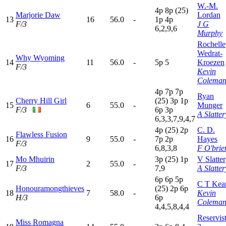
W.-M.
4
p
8
p
(25)
Marjorie Daw
Lordan
13
16
56.0
-
1
p
4
p
F/3
J G
6,2,9,6
Murphy
Rochelle
Wedrat-
Why Wyoming
14
11
56.0
-
5
p
5
Kroezen
F/3
Kevin
Colema
4
p
7
p
7
p
Ryan
Cherry Hill Girl
(25)
3
p
1
p
15
6
55.0
-
Munger
F/3
6
p
3
p
A Slatter
6,3,3,7,9,4,7
4
p
(25)
2
p
C. D.
Flawless Fusion
16
9
55.0
-
7
p
2
p
Hayes
F/3
6,8,3,8
F O'brie
Mo Mhuirin
3
p
(25)
1
p
V Slatte
17
2
55.0
-
F/3
7,9
A Slatter
6
p
6
p
5
p
C T Kea
Honouramongthieves
(25)
2
p
6
p
18
7
58.0
-
Kevin
H/3
6
p
Colema
4,4,5,8,4,4
Reservis
Miss Romagna