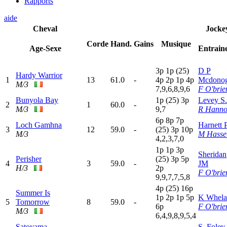
Rapports
aide
Cheval
Jocke
Corde
Hand.
Gains
Musique
Age-Sexe
Entrain
3
p
1
p
(25)
D P
Hardy Warrior
1
13
61.0
-
4
p
2
p
1
p
4
p
Mcdono
M/3
7,9,6,8,9,6
F O'brie
Bunyola Bay
1
p
(25)
3
p
Levey S
2
1
60.0
-
M/3
9,7
R Hann
6
p
8
p
7
p
Loch Gamhna
Harnett 
3
12
59.0
-
(25)
3
p
10p
M/3
M Hasset
4,2,3,7,0
1
p
1
p
3
p
Sheridan
Perisher
(25)
3
p
5
p
4
3
59.0
-
JM
H/3
2
p
F O'brie
9,9,7,7,5,8
4
p
(25)
16p
Summer Is
1
p
2
p
1
p
5
p
K Whela
5
Tomorrow
8
59.0
-
6
p
F O'brie
M/3
6,4,9,8,9,5,4
Satoyama
S. Foley