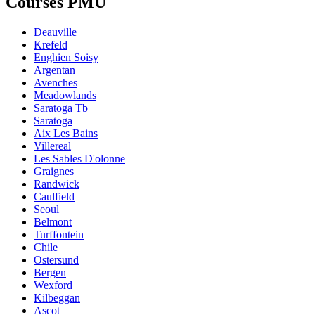
Courses PMU
Deauville
Krefeld
Enghien Soisy
Argentan
Avenches
Meadowlands
Saratoga Tb
Saratoga
Aix Les Bains
Villereal
Les Sables D'olonne
Graignes
Randwick
Caulfield
Seoul
Belmont
Turffontein
Chile
Ostersund
Bergen
Wexford
Kilbeggan
Ascot