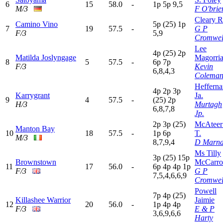
6
15
58.0
-
1
p
5
p
9,5
M/3
F O'brie
Cleary R
Camino Vino
5
p
(25)
1
p
7
19
57.5
-
G P
F/3
5,9
Cromwel
Lee
4
p
(25)
2
p
Matilda Joslyngage
Magorri
8
5
57.5
-
6
p
7
p
F/3
Kevin
6,8,4,3
Colema
Hefferna
4
p
2
p
3
p
Karrygrant
Ja.
9
4
57.5
-
(25)
2
p
H/3
Murtagh
6,8,7,8
Jp.
2
p
3
p
(25)
McAteer
Manton Bay
10
18
57.5
-
1
p
6
p
T.
M/3
8,7,9,4
D Marn
Ms Tilly
3
p
(25)
15p
Brownstown
McCarro
11
17
56.0
-
6
p
4
p
4
p
1
p
F/3
G P
7,5,4,6,6,9
Cromwel
Powell
7
p
4
p
(25)
Killashee Warrior
Jaimie
12
20
56.0
-
1
p
4
p
4
p
F/3
E & P
3,6,9,6,6
Harty