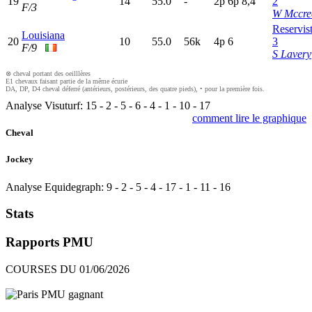
19
14
55.0
-
2
p
6
p
8,4
2
F/3
W Mccre
Reservis
Louisiana
20
10
55.0
56k
4
p
6
3
F/9
S Lavery
⊗ cheval portant des oeilllères
E1 chevaux faisant partie de la même écurie
DA, DP, D4 cheval déferré (antérieurs, postérieurs, des quatre pieds), • pour la première fois.
Analyse Visuturf:
15
-
2
-
5
-
6
-
4
-
1
-
10
-
17
comment lire le graphique
Cheval
Jockey
Analyse Equidegraph:
9
-
2
-
5
-
4
-
17
-
1
-
11
-
16
Stats
Rapports PMU
COURSES DU 01/06/2026