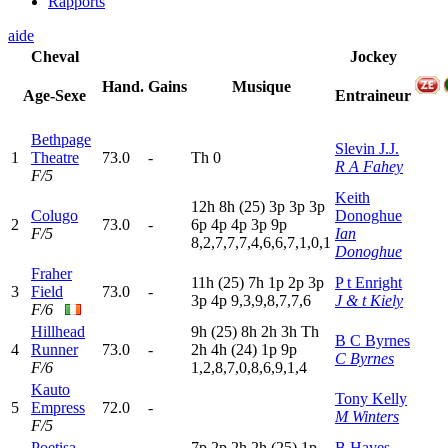
Rapports
aide
Cheval
Jockey
Hand.
Gains
Musique
Age-Sexe
Entraineur
Bethpage
Slevin J.J.
1
Theatre
73.0
-
T
h
0
R A Fahey
F/5
Keith
12h
8
h
(25)
3
p
3
p
3
p
Colugo
Donoghue
2
73.0
-
6
p
4
p
4
p
3
p
9
p
F/5
Ian
8,2,7,7,7,4,6,6,7,1,0,1
Donoghue
Fraher
11h
(25)
7
h
1
p
2
p
3
p
P t Enright
3
Field
73.0
-
3
p
4
p
9,3,9,8,7,7,6
J & t Kiely
F/6
Hillhead
9
h
(25)
8
h
2
h
3
h
T
h
B C Byrnes
4
Runner
73.0
-
2
h
4
h
(24)
1
p
9
p
C Byrnes
F/6
1,2,8,7,0,8,6,9,1,4
Kauto
Tony Kelly
5
Empress
72.0
-
M Winters
F/5
Poetisa
7
p
2
p
2
h
2
h
(25)
1
p
B Hayes