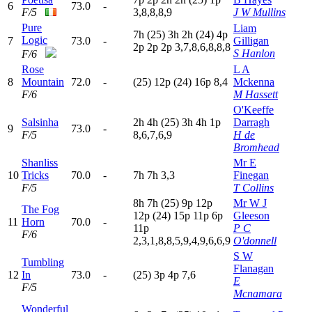
6
73.0
-
F/5
3,8,8,8,9
J W Mullins
Pure
Liam
7
h
(25)
3
h
2
h
(24)
4
p
Logic
7
73.0
-
Gilligan
2
p
2
p
2
p
3,7,8,6,8,8,8
S Hanlon
F/6
Rose
L A
8
Mountain
72.0
-
(25)
12p
(24)
16p
8,4
Mckenna
F/6
M Hassett
O'Keeffe
Salsinha
2
h
4
h
(25)
3
h
4
h
1
p
Darragh
9
73.0
-
F/5
8,6,7,6,9
H de
Bromhead
Shanliss
Mr E
10
Tricks
70.0
-
7
h
7
h
3,3
Finegan
F/5
T Collins
8
h
7
h
(25)
9
p
12p
Mr W J
The Fog
12p
(24)
15p
11p
6
p
Gleeson
11
Horn
70.0
-
11p
P C
F/6
2,3,1,8,8,5,9,4,9,6,6,9
O'donnell
S W
Tumbling
Flanagan
12
In
73.0
-
(25)
3
p
4
p
7,6
E
F/5
Mcnamara
Wonderful