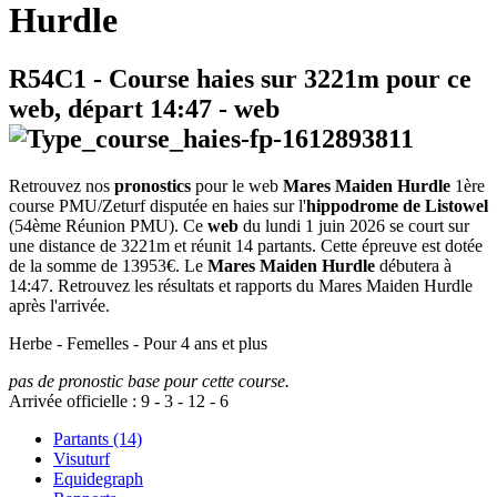
Hurdle
R54C1
- Course haies sur 3221m pour ce
web, départ
14:47
-
web
Retrouvez nos
pronostics
pour le web
Mares Maiden Hurdle
1ère
course PMU/Zeturf disputée en haies sur l'
hippodrome de Listowel
(54ème Réunion PMU). Ce
web
du lundi 1 juin 2026 se court sur
une distance de 3221m et réunit 14 partants. Cette épreuve est dotée
de la somme de 13953€. Le
Mares Maiden Hurdle
débutera à
14:47. Retrouvez les résultats et rapports du Mares Maiden Hurdle
après l'arrivée.
Herbe - Femelles - Pour 4 ans et plus
pas de pronostic base pour cette course.
Arrivée officielle :
9
-
3
-
12
-
6
Partants (14)
Visuturf
Equidegraph