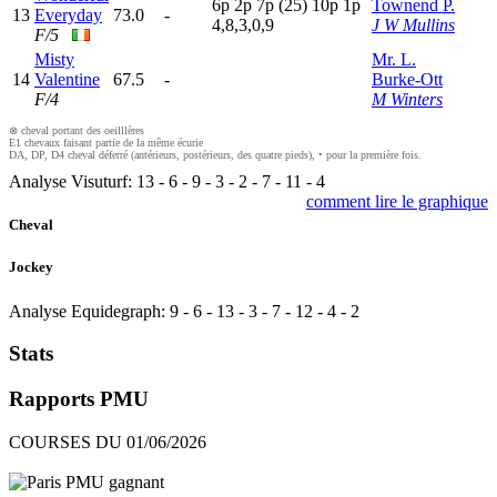
6
p
2
p
7
p
(25)
10p
1
p
Townend P.
13
Everyday
73.0
-
4,8,3,0,9
J W Mullins
F/5
Misty
Mr. L.
14
Valentine
67.5
-
Burke-Ott
F/4
M Winters
⊗ cheval portant des oeilllères
E1 chevaux faisant partie de la même écurie
DA, DP, D4 cheval déferré (antérieurs, postérieurs, des quatre pieds), • pour la première fois.
Analyse Visuturf:
13
-
6
-
9
-
3
-
2
-
7
-
11
-
4
comment lire le graphique
Cheval
Jockey
Analyse Equidegraph:
9
-
6
-
13
-
3
-
7
-
12
-
4
-
2
Stats
Rapports PMU
COURSES DU 01/06/2026