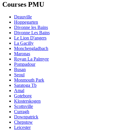
Courses PMU
Deauville
Hoppegarten
Divonne les Bains
Divonne Les Bains
Le Lion D'angers
La Gacilly
Monchengladbach
Maronas
Royan La Palmyre
Pompadour
Busan
Seoul
Monmouth Park
Saratoga Tb
Amal
Goteborg
Klosterskogen
Scottsville
Curragh
Downpatrick
Chepstow
Leicester