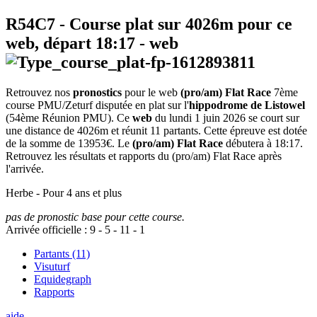
R54C7
- Course plat sur 4026m pour ce
web, départ
18:17
-
web
Retrouvez nos
pronostics
pour le web
(pro/am) Flat Race
7ème
course PMU/Zeturf disputée en plat sur l'
hippodrome de Listowel
(54ème Réunion PMU). Ce
web
du lundi 1 juin 2026 se court sur
une distance de 4026m et réunit 11 partants. Cette épreuve est dotée
de la somme de 13953€. Le
(pro/am) Flat Race
débutera à 18:17.
Retrouvez les résultats et rapports du (pro/am) Flat Race après
l'arrivée.
Herbe - Pour 4 ans et plus
pas de pronostic base pour cette course.
Arrivée officielle :
9
-
5
-
11
-
1
Partants (11)
Visuturf
Equidegraph
Rapports
aide