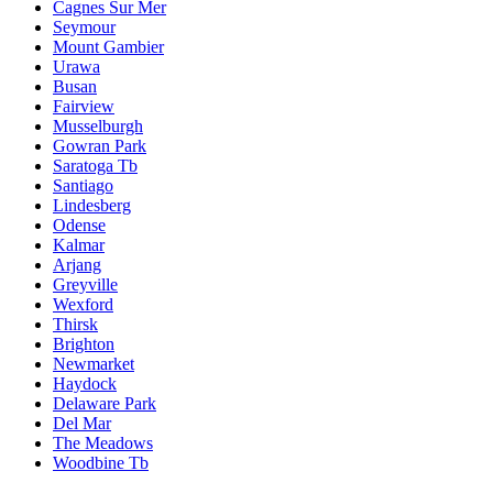
Cagnes Sur Mer
Seymour
Mount Gambier
Urawa
Busan
Fairview
Musselburgh
Gowran Park
Saratoga Tb
Santiago
Lindesberg
Odense
Kalmar
Arjang
Greyville
Wexford
Thirsk
Brighton
Newmarket
Haydock
Delaware Park
Del Mar
The Meadows
Woodbine Tb