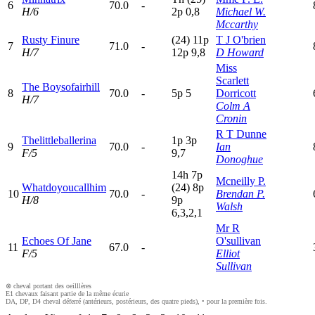
6
70.0
-
H/6
2
p
0,8
Michael W.
Mccarthy
Rusty Finure
(24)
11p
T J O'brien
7
71.0
-
H/7
12p
9,8
D Howard
Miss
Scarlett
The Boysofairhill
8
70.0
-
5
p
5
Dorricott
H/7
Colm A
Cronin
R T Dunne
Thelittleballerina
1
p
3
p
9
70.0
-
Ian
F/5
9,7
Donoghue
14h
7
p
Mcneilly P.
Whatdoyoucallhim
(24)
8
p
10
70.0
-
Brendan P.
H/8
9
p
Walsh
6,3,2,1
Mr R
Echoes Of Jane
O'sullivan
11
67.0
-
F/5
Elliot
Sullivan
⊗ cheval portant des oeilllères
E1 chevaux faisant partie de la même écurie
DA, DP, D4 cheval déferré (antérieurs, postérieurs, des quatre pieds), • pour la première fois.