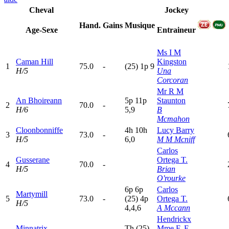
Cheval
Jockey
Hand.
Gains
Musique
Age-Sexe
Entraineur
Ms I M
Caman Hill
Kingston
1
75.0
-
(25)
1
p
9
H/5
Una
Corcoran
Mr R M
An Bhoireann
5
p
11p
Staunton
2
70.0
-
H/6
5,9
B
Mcmahon
Cloonbonniffe
4
h
10h
Lucy Barry
3
73.0
-
H/5
6,0
M M Mcniff
Carlos
Gusserane
Ortega T.
4
70.0
-
H/5
Brian
O'rourke
6
p
6
p
Carlos
Martymill
5
73.0
-
(25)
4
p
Ortega T.
H/5
4,4,6
A Mccann
Hendrickx
Minnatrix
T
h
(25)
Mme F. E.