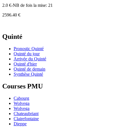
2.0 €-NB de fois la mise: 21
2596.40 €
Quinté
Pronostic Quinté
Quinté du jour
Arrivée du Quinté
Quinté d'hier
Quinté de demain
Synthèse Quinté
Courses PMU
Cabourg
Wolvega
Wolvega
Chateaubriant
Clairefontaine
Dieppe