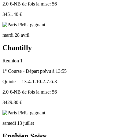
2.0 €-NB de fois la mise: 56
3451.40 €
mardi 28 avril
Chantilly
Réunion 1
1° Course - Départ prévu à 13:55
Quinte
13-4-1-10-2-7-6-3
2.0 €-NB de fois la mise: 56
3429.80 €
samedi 13 juillet
Enghien Soisy