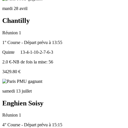
mardi 28 avril
Chantilly
Réunion 1
1° Course - Départ prévu à 13:55
Quinte
13-4-1-10-2-7-6-3
2.0 €-NB de fois la mise: 56
3429.80 €
samedi 13 juillet
Enghien Soisy
Réunion 1
4° Course - Départ prévu à 15:15