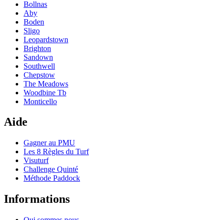
Bollnas
Aby
Boden
Sligo
Leopardstown
Brighton
Sandown
Southwell
Chepstow
The Meadows
Woodbine Tb
Monticello
Aide
Gagner au PMU
Les 8 Règles du Turf
Visuturf
Challenge Quinté
Méthode Paddock
Informations
Qui sommes nous