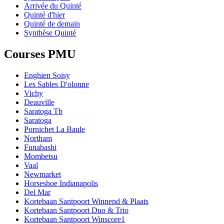
Arrivée du Quinté
Quinté d'hier
Quinté de demain
Synthèse Quinté
Courses PMU
Enghien Soisy
Les Sables D'olonne
Vichy
Deauville
Saratoga Tb
Saratoga
Pornichet La Baule
Northam
Funabashi
Mombetsu
Vaal
Newmarket
Horseshoe Indianapolis
Del Mar
Kortebaan Santpoort Winnend & Plaats
Kortebaan Santpoort Duo & Trio
Kortebaan Santpoort Winscore1