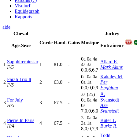
Partants (7)
Visuturf
Equidegraph
Rapports
aide
Cheval
Jockey
Corde
Hand.
Gains
Musique
Age-Sexe
Entraineur
0
a
0
a
4
a
Sapphirerainstar
Allard E.
1
1
81.0
-
4
a
3
a
F/5
Mark Akins
0,0,6,6,7
0
a
0
a
0
a
Kakaley M.
Farah Trio It
2
2
63.0
-
0
a
1
a
Per
F/5
0,0,0,0,9
Engblom
3
a
(25)
Å.
For July
0
a
0
a
4
a
Svanstedt
3
3
67.5
-
H/5
0
a
Ake
7,0,0,6,0
Svanstedt
2
a
0
a
0
a
Pierre In Paris
Buter T.
4
4
67.5
-
3
a
1
a
H/4
Burke R.
8,0,0,7,9
Todd