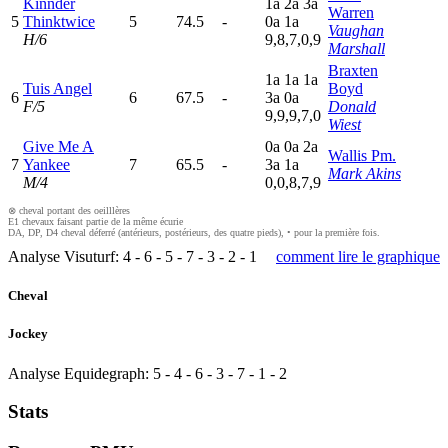
Kinnder
1
a
2
a
3
a
Warren
5
Thinktwice
5
74.5
-
0
a
1
a
Vaughan
H/6
9,8,7,0,9
Marshall
Braxten
1
a
1
a
1
a
Tuis Angel
Boyd
6
6
67.5
-
3
a
0
a
F/5
Donald
9,9,9,7,0
Wiest
Give Me A
0
a
0
a
2
a
Wallis Pm.
7
Yankee
7
65.5
-
3
a
1
a
Mark Akins
M/4
0,0,8,7,9
⊗ cheval portant des oeilllères
E1 chevaux faisant partie de la même écurie
DA, DP, D4 cheval déferré (antérieurs, postérieurs, des quatre pieds), • pour la première fois.
Analyse Visuturf:
4
-
6
-
5
-
7
-
3
-
2
-
1
comment lire le graphique
Cheval
Jockey
Analyse Equidegraph:
5
-
4
-
6
-
3
-
7
-
1
-
2
Stats