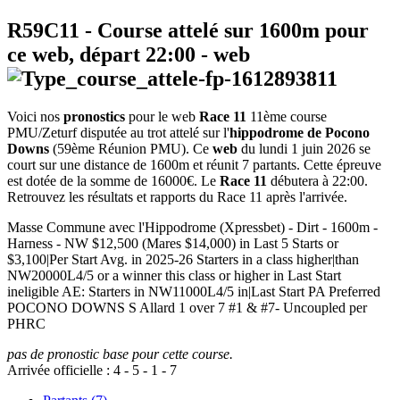
R59C11
- Course attelé sur 1600m pour
ce web, départ
22:00
-
web
Voici nos
pronostics
pour le web
Race 11
11ème course
PMU/Zeturf disputée au trot attelé sur l'
hippodrome de Pocono
Downs
(59ème Réunion PMU). Ce
web
du lundi 1 juin 2026 se
court sur une distance de 1600m et réunit 7 partants. Cette épreuve
est dotée de la somme de 16000€. Le
Race 11
débutera à 22:00.
Retrouvez les résultats et rapports du Race 11 après l'arrivée.
Masse Commune avec l'Hippodrome (Xpressbet) - Dirt - 1600m -
Harness - NW $12,500 (Mares $14,000) in Last 5 Starts or
$3,100|Per Start Avg. in 2025-26 Starters in a class higher|than
NW20000L4/5 or a winner this class or higher in Last Start
ineligible AE: Starters in NW11000L4/5 in|Last Start PA Preferred
POCONO DOWNS S Allard 1 over 7 #1 & #7- Uncoupled per
PHRC
pas de pronostic base pour cette course.
Arrivée officielle :
4
-
5
-
1
-
7