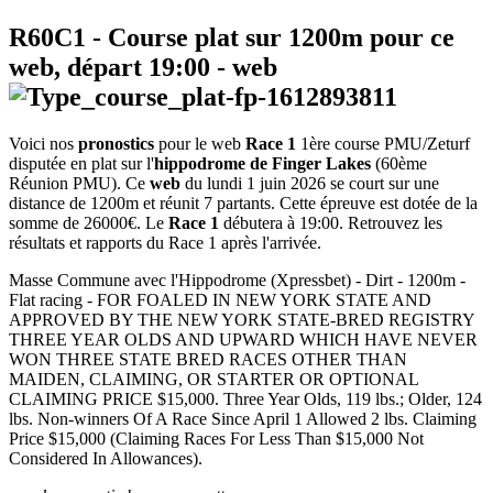
R60C1
- Course plat sur 1200m pour ce
web, départ
19:00
-
web
Voici nos
pronostics
pour le web
Race 1
1ère course PMU/Zeturf
disputée en plat sur l'
hippodrome de Finger Lakes
(60ème
Réunion PMU). Ce
web
du lundi 1 juin 2026 se court sur une
distance de 1200m et réunit 7 partants. Cette épreuve est dotée de la
somme de 26000€. Le
Race 1
débutera à 19:00. Retrouvez les
résultats et rapports du Race 1 après l'arrivée.
Masse Commune avec l'Hippodrome (Xpressbet) - Dirt - 1200m -
Flat racing - FOR FOALED IN NEW YORK STATE AND
APPROVED BY THE NEW YORK STATE-BRED REGISTRY
THREE YEAR OLDS AND UPWARD WHICH HAVE NEVER
WON THREE STATE BRED RACES OTHER THAN
MAIDEN, CLAIMING, OR STARTER OR OPTIONAL
CLAIMING PRICE $15,000. Three Year Olds, 119 lbs.; Older, 124
lbs. Non-winners Of A Race Since April 1 Allowed 2 lbs. Claiming
Price $15,000 (Claiming Races For Less Than $15,000 Not
Considered In Allowances).