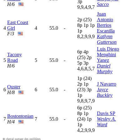
3
p
H/6
Sacco
9,9,4,9,7
Juan
2
p
(25)
Antonio
East Coast
8
p
1
p
1
p
Berrios
4
Girl
4
55.0
-
1
p
Escanilla
F/3
8,2,9,9,9
Katlynn
Gutterson
Luis Diego
6
p
4
p
Tacony
Menghini
(25)
2
p
5
Road
5
55.0
-
Yanez
5
p
3
p
H/6
Daniel
4,6,8,5,7
Murphy
1
p
(24)
2
p
1
p
J Navarro
Ouster
6
6
55.0
-
(23)
3
p
Jayce
H/8
1
p
Buckley
9,8,9,7,9
6
p
(25)
8
p
1
p
Davis SP
Bostontonian
7
7
55.0
-
(24)
1
p
Wesley A.
H/4
1
p
Ward
4,2,9,9,9
⊗ cheval portant des oeilllères