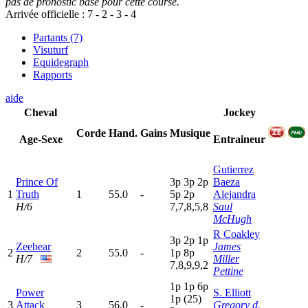
pas de pronostic base pour cette course.
Arrivée officielle :
7
-
2
-
3
-
4
Partants (7)
Visuturf
Equidegraph
Rapports
aide
Cheval
Jockey
Corde
Hand.
Gains
Musique
Age-Sexe
Entraineur
Gutierrez
Prince Of
3
p
3
p
2
p
Baeza
1
Truth
1
55.0
-
5
p
2
p
Alejandra
H/6
7,7,8,5,8
Saul
McHugh
R Coakley
3
p
2
p
1
p
Zeebear
James
2
2
55.0
-
1
p
8
p
H/7
Miller
7,8,9,9,2
Pettine
1
p
1
p
6
p
Power
S. Elliott
1
p
(25)
3
Attack
3
56.0
-
Gregory d.