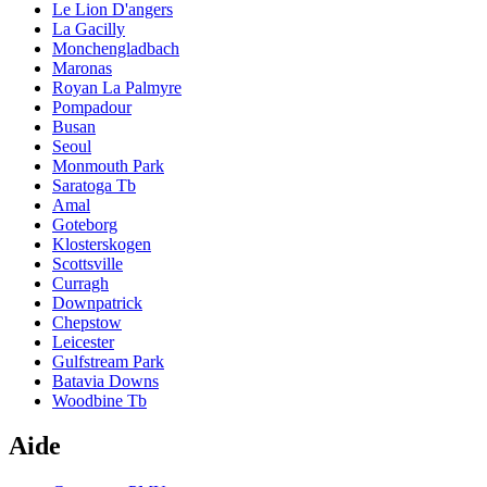
Le Lion D'angers
La Gacilly
Monchengladbach
Maronas
Royan La Palmyre
Pompadour
Busan
Seoul
Monmouth Park
Saratoga Tb
Amal
Goteborg
Klosterskogen
Scottsville
Curragh
Downpatrick
Chepstow
Leicester
Gulfstream Park
Batavia Downs
Woodbine Tb
Aide