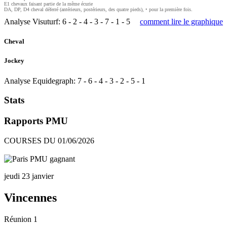
E1 chevaux faisant partie de la même écurie
DA, DP, D4 cheval déferré (antérieurs, postérieurs, des quatre pieds), • pour la première fois.
Analyse Visuturf:
6
-
2
-
4
-
3
-
7
-
1
-
5
comment lire le graphique
Cheval
Jockey
Analyse Equidegraph:
7
-
6
-
4
-
3
-
2
-
5
-
1
Stats
Rapports PMU
COURSES DU 01/06/2026
jeudi 23 janvier
Vincennes
Réunion 1