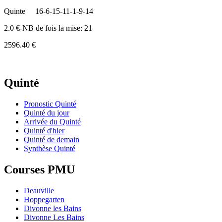
Quinte
16-6-15-11-1-9-14
2.0 €-NB de fois la mise: 21
2596.40 €
Quinté
Pronostic Quinté
Quinté du jour
Arrivée du Quinté
Quinté d'hier
Quinté de demain
Synthèse Quinté
Courses PMU
Deauville
Hoppegarten
Divonne les Bains
Divonne Les Bains