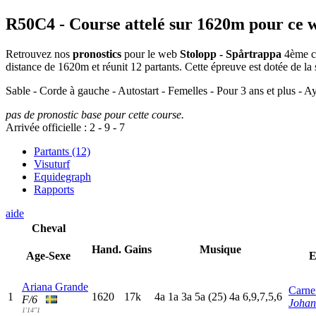
R50C4
- Course attelé sur 1620m pour ce 
Retrouvez nos
pronostics
pour le web
Stolopp - Spårtrappa
4ème co
distance de 1620m et réunit 12 partants. Cette épreuve est dotée de 
Sable - Corde à gauche - Autostart - Femelles - Pour 3 ans et plus - 
pas de pronostic base pour cette course.
Arrivée officielle :
2
-
9
-
7
Partants (12)
Visuturf
Equidegraph
Rapports
aide
Cheval
Hand.
Gains
Musique
Age-Sexe
E
Ariana Grande
Carne
1
1620
17k
4
a
1
a
3
a
5
a
(25)
4
a
6,9,7,5,6
F/6
Johan
1'14"1