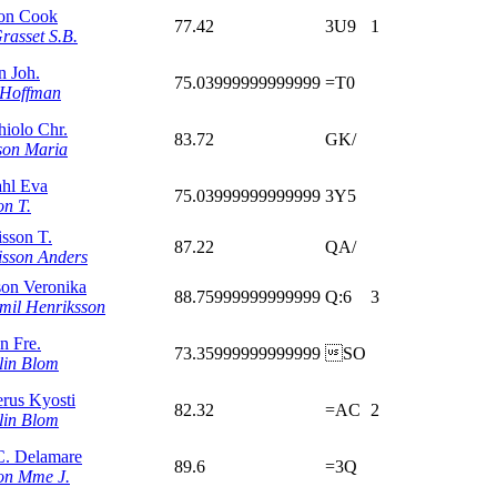
on Cook
77.42
3U9
1
rasset S.B.
 Joh.
75.03999999999999
=T0
 Hoffman
hiolo Chr.
83.72
GK/
son Maria
hl Eva
75.03999999999999
3Y5
on T.
isson T.
87.22
QA/
isson Anders
son Veronika
88.75999999999999
Q:6
3
mil Henriksson
n Fre.
73.35999999999999
SO
lin Blom
rus Kyosti
82.32
=AC
2
lin Blom
C. Delamare
89.6
=3Q
on Mme J.