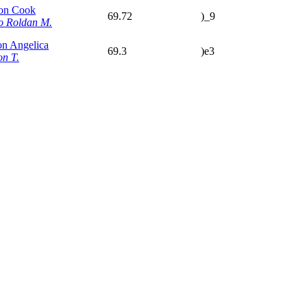
on Cook
69.72
)_9
o Roldan M.
on Angelica
69.3
)e3
on T.