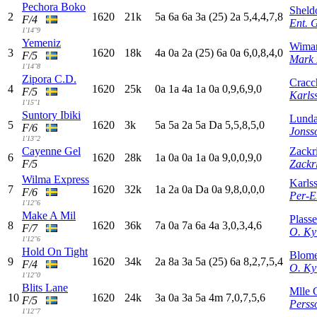
Pechora Boko
Sheld
2
1620
21k
5
a
6
a
6
a
3
a
(25)
2
a
5,4,4,7,8
F/4
Ent. G
1'14"9
Yemeniz
Wiman
3
1620
18k
4
a
0
a
2
a
(25)
6
a
0
a
6,0,8,4,0
F/5
Mark
1'14"8
Zipora C.D.
Cracc
4
1620
25k
0
a
1
a
4
a
1
a
0
a
0,9,6,9,0
F/5
Karls
1'15"1
Suntory Ibiki
Lunda
5
1620
3k
5
a
5
a
2
a
5
a
D
a
5,5,8,5,0
F/6
Jonss
1'13"2
Cayenne Gel
Zackr
6
1620
28k
1
a
0
a
0
a
1
a
0
a
9,0,0,9,0
F/5
Zackr
Wilma Express
Karls
7
1620
32k
1
a
2
a
0
a
D
a
0
a
9,8,0,0,0
F/6
Per-E
1'12"6
Make A Mil
Plasse
8
1620
36k
7
a
0
a
7
a
6
a
4
a
3,0,3,4,6
F/7
O. Ky
1'12"6
Hold On Tight
Blome
9
1620
34k
2
a
8
a
3
a
5
a
(25)
6
a
8,2,7,5,4
F/4
O. Ky
1'12"0
Blits Lane
Mlle 
10
1620
24k
3
a
0
a
3
a
5
a
4
m
7,0,7,5,6
F/5
Perss
1'12"7