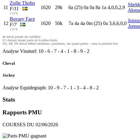
Zofin Thobo
Sheld
11
1620
29k
6
a
(25)
0
a
0
a
8
a
1
a
4,0,0,2,9
F/11
Alons
1'12"6
Bovary Face
Jonss
12
1620
50k
7
a
4
a
4
a
0
m
(25)
0
a
3,6,6,0,0
F/7
Jonss
1'11"6
⊗ cheval portant des oeilllères
E1 chevaux faisant partie de la même écurie
DA, DP, D4 cheval déferré (antérieurs, postérieurs, des quatre pieds), • pour la première fois.
Analyse Visuturf:
10
-
6
-
7
-
4
-
1
-
8
-
9
-
2
Cheval
Jockey
Analyse Equidegraph:
10
-
9
-
7
-
1
-
3
-
4
-
8
-
2
Stats
Rapports PMU
COURSES DU 02/06/2026