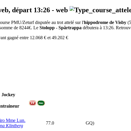
web, départ
13:26
-
web
urse PMU/Zeturf disputée au trot attelé sur l'
hippodrome de Visby
(5
la somme de 8244€. Le
Stolopp - Spårtrappa
débutera à 13:26. Retrouvez
Ayant gagné entre 12.068 € et 49.202 €
Jockey
ntraineur
iro Mme Lun.
77.0
GQ)
na Klintberg