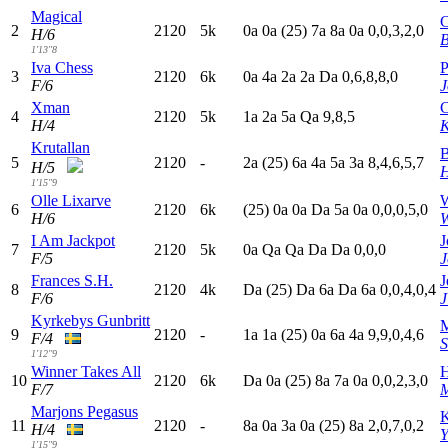
Magical
C
2
2120
5k
0
a
0
a
(25)
7
a
8
a
0
a
0,0,3,2,0
H/6
B
1'13"8
Iva Chess
P
3
2120
6k
0
a
4
a
2
a
2
a
D
a
0,6,8,8,0
F/6
J
Xman
C
4
2120
5k
1
a
2
a
5
a
Q
a
9,8,5
H/4
K
Krutallan
B
5
2120
-
2
a
(25)
6
a
4
a
5
a
3
a
8,4,6,5,7
H/5
H
1'15"9
Olle Lixarve
W
6
2120
6k
(25)
0
a
0
a
D
a
5
a
0
a
0,0,0,5,0
H/6
W
I Am Jackpot
J
7
2120
5k
0
a
Q
a
Q
a
D
a
D
a
0,0,0
F/5
J
Frances S.H.
J
8
2120
4k
D
a
(25)
D
a
6
a
D
a
6
a
0,0,4,0,4
F/6
J
Kyrkebys Gunbritt
M
9
2120
-
1
a
1
a
(25)
0
a
6
a
4
a
9,9,0,4,6
F/4
S
1'12"9
Winner Takes All
H
10
2120
6k
D
a
0
a
(25)
8
a
7
a
0
a
0,0,2,3,0
F/7
M
Marjons Pegasus
K
11
2120
-
8
a
0
a
3
a
0
a
(25)
8
a
2,0,7,0,2
H/4
Y
1'15"9