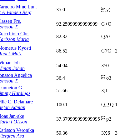
arneiro Mme Lun.
35.0
y)
 A Vanden Berg
lassen Fre.
92.25999999999999
G+O
onsson T.
racchiolo Chr.
82.32
QA/
arlsson Maria
lomerus Kyosti
86.52
G7C
2
aack Matz
iman Joh.
54.04
3^0
iman Johan
onsson Angelica
36.4
o3
onsson T.
eanneton G.
51.66
3]1
immy Hardingz
lle C. Delamare
100.1
QQ
1
tefan Adman
oas Jan-ake
37.379999999999995
p2
aria t Olsson
arlsson Veronika
59.36
3X6
3
ttergren Asa