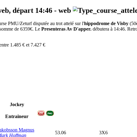
web, départ
14:46
-
web
se PMU/Zeturf disputée au trot attelé sur l'
hippodrome de Visby
(50
la somme de 6359€. Le
Presenteras Av D'apper.
débutera à 14:46. Retro
entre 1.485 € et 7.427 €
Jockey
Entraineur
akobsson Magnus
53.06
3X6
ark Hoffman