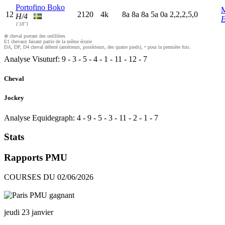
Portofino Boko
M
12
2120
4k
8
a
8
a
8
a
5
a
0
a
2,2,2,5,0
H/4
E
1'18"1
⊗ cheval portant des oeilllères
E1 chevaux faisant partie de la même écurie
DA, DP, D4 cheval déferré (antérieurs, postérieurs, des quatre pieds), • pour la première fois.
Analyse Visuturf:
9
-
3
-
5
-
4
-
1
-
11
-
12
-
7
Cheval
Jockey
Analyse Equidegraph:
4
-
9
-
5
-
3
-
11
-
2
-
1
-
7
Stats
Rapports PMU
COURSES DU 02/06/2026
jeudi 23 janvier