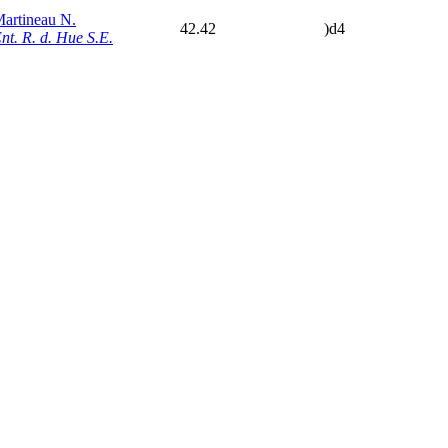
artineau N.
42.42
)d4
nt. R. d. Hue S.E.