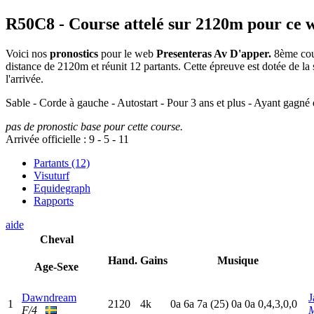
R50C8
- Course attelé sur 2120m pour ce 
Voici nos
pronostics
pour le web
Presenteras Av D'apper.
8ème cour
distance de 2120m et réunit 12 partants. Cette épreuve est dotée de 
l'arrivée.
Sable - Corde à gauche - Autostart - Pour 3 ans et plus - Ayant gagné 
pas de pronostic base pour cette course.
Arrivée officielle :
9
-
5
-
11
Partants (12)
Visuturf
Equidegraph
Rapports
aide
Cheval
Hand.
Gains
Musique
Age-Sexe
Dawndream
J
1
2120
4k
0
a
6
a
7
a
(25)
0
a
0
a
0,4,3,0,0
F/4
M