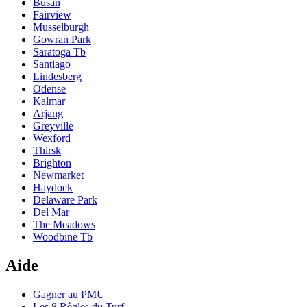
Busan
Fairview
Musselburgh
Gowran Park
Saratoga Tb
Santiago
Lindesberg
Odense
Kalmar
Arjang
Greyville
Wexford
Thirsk
Brighton
Newmarket
Haydock
Delaware Park
Del Mar
The Meadows
Woodbine Tb
Aide
Gagner au PMU
Les 8 Règles du Turf