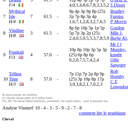
F/4
4,0,1,4,8,6,7,8,3,3,5,2
S Dixon
Mythical
9
p
4
p
3
p
9
p
8
p
(25)
Bradley
7
Isle
7
61.5
-
2
p
7
p
8
p
3
p
4
p
Furniss
H/4
1,6,7,1,2,8,3,2,7,6,5
P Morris
8
p
6
p
10p
5
p
1
p
5
p
Gordon
Vitalline
8
3
61.5
-
5
p
7
p
3
p
2
p
(25)
Mlle J.
H/8
2,4,0,5,9,5,5,3,7,8,5,9
Burke Kr.
Mr J J
10p
8
p
10p
3
p
5
p
3
p
Murphy-
Frankali
9
4
57.0
-
(25)
6
p
8
p
6
p
knight
F/3
0,2,0,7,5,7,4,2,4
Ollie
Sangster
Rob
Telling
7
p
11p
7
p
2
p
8
p
9
p
Hornby
10
Time
8
57.0
-
(25)
3
p
10p
8
p
17p
C E
H/3
3,9,3,8,2,1,7,0,2,3
Longsdo
⊗ cheval portant des oeilllères
E1 chevaux faisant partie de la même écurie
DA, DP, D4 cheval déferré (antérieurs, postérieurs, des quatre pieds), • pour la première fois.
Analyse Visuturf:
10
-
4
-
3
-
5
-
9
-
2
-
7
-
8
comment lire le graphique
Cheval