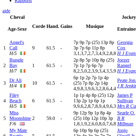
Rapports
aide
Cheval
Jockey
Corde
Hand.
Gains
Musique
Age-Sexe
Entraine
Angel's
7
p
9
p
7
p
(25)
13p
8
p
Georgia
1
Call
9
61.5
-
3
p
7
p
6
p
11p
8
p
Cox
H/5
3,1,3,7,2,7,3,4,9,2,8,8
H J Evan
Bungle
2
p
8
p
5
p
10p
8
p
(25)
Joezer
2
Bay
1
61.5
-
7
p
1
p
7
p
6
p
7
p
Rangel
H/7
8,2,5,0,2,3,9,3,4,3,5,9
H J Evan
6
p
1
p
2
p
7
p
1
p
4
p
Dr Ali
Peate Jon
3
10
61.5
-
(25)
7
p
8
p
2
p
14p
H/4
J R Jenki
4,9,8,3,9,6,3,2,8,6,4,4
Filey
1
p
1
p
4
p
8
p
(25)
12p
James P
4
Beach
6
61.5
-
13p
2
p
1
p
6
p
1
p
Sullivan
H/5
9,9,6,2,8,7,8,9,4,9,6,3
Mrs R Ca
Miss
9
p
12p
9
p
1
p
8
p
4
p
Searle O.
5
Moonshine
2
59.0
-
(25)
10p
12p
10p
3
p
B R
F/6
1,8,1,9,2,6,0,8,0,7,6,8
Millman
My Mate
6
p
10p
9
p
6
p
(25)
Jonjo
6
Beattie
5
61.5
-
12p
4
p
3
p
2
p
7
p
7
p
O'neill Jr.