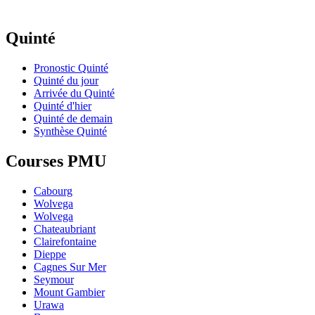
Quinté
Pronostic Quinté
Quinté du jour
Arrivée du Quinté
Quinté d'hier
Quinté de demain
Synthèse Quinté
Courses PMU
Cabourg
Wolvega
Wolvega
Chateaubriant
Clairefontaine
Dieppe
Cagnes Sur Mer
Seymour
Mount Gambier
Urawa