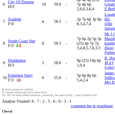
City Of Dreams
6
10
59.0
-
7
p
4
p
6
p
Great
H/3
2,6,6,3,6,4
E Beth
Lough
Zoulette
2
p
7
p
6
p
3
p
6
p
Bil.
7
4
58.5
-
F/4
8,3,4,7,4
Ollie
Sangs
Mr J J
7
p
6
p
2
p
5
p
3
p
Murph
South Coast Star
8
8
58.5
-
(25)
4
p
7
p
7
p
knight
F/3
3,4,8,5,7,6,3,3
Hugo
Palme
R. Ha
Distillation
9
p
(25)
10p
6
p
9
3
58.0
-
M d I
H/3
1,0,4
Usher
James
Enduring Story
5
p
6
p
8
p
6
p
10
6
55.0
-
Sulliv
F/3
5,4,2,4
Mrs R
⊗ cheval portant des oeilllères
E1 chevaux faisant partie de la même écurie
DA, DP, D4 cheval déferré (antérieurs, postérieurs, des quatre pieds), • pour la première fois.
Analyse Visuturf:
8
-
7
-
2
-
5
-
6
-
9
-
3
-
1
comment lire le graphique
Cheval