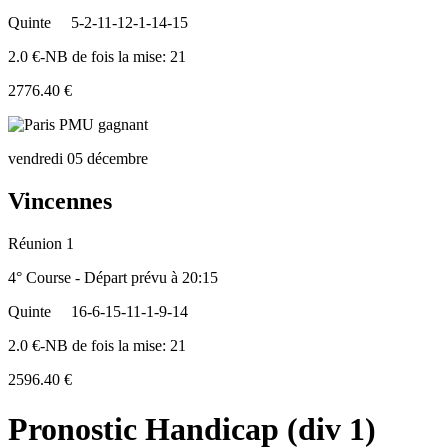
Quinte
5-2-11-12-1-14-15
2.0 €-NB de fois la mise: 21
2776.40 €
vendredi 05 décembre
Vincennes
Réunion 1
4° Course - Départ prévu à 20:15
Quinte
16-6-15-11-1-9-14
2.0 €-NB de fois la mise: 21
2596.40 €
Pronostic Handicap (div 1)