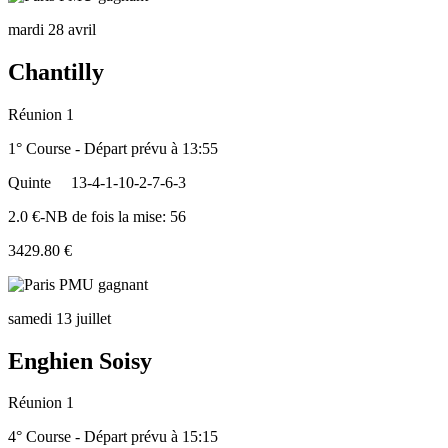
mardi 28 avril
Chantilly
Réunion 1
1° Course - Départ prévu à 13:55
Quinte
13-4-1-10-2-7-6-3
2.0 €-NB de fois la mise: 56
3429.80 €
samedi 13 juillet
Enghien Soisy
Réunion 1
4° Course - Départ prévu à 15:15