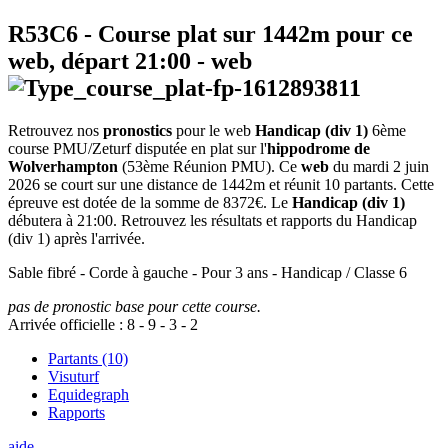
R53C6
- Course plat sur 1442m pour ce
web, départ
21:00
-
web
Retrouvez nos
pronostics
pour le web
Handicap (div 1)
6ème
course PMU/Zeturf disputée en plat sur l'
hippodrome de
Wolverhampton
(53ème Réunion PMU). Ce
web
du mardi 2 juin
2026 se court sur une distance de 1442m et réunit 10 partants. Cette
épreuve est dotée de la somme de 8372€. Le
Handicap (div 1)
débutera à 21:00. Retrouvez les résultats et rapports du Handicap
(div 1) après l'arrivée.
Sable fibré - Corde à gauche - Pour 3 ans - Handicap / Classe 6
pas de pronostic base pour cette course.
Arrivée officielle :
8
-
9
-
3
-
2
Partants (10)
Visuturf
Equidegraph
Rapports
aide