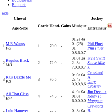
Equidegraph
Rapports
aide
Cheval
Jockey
Corde
Hand.
Gains
Musique
Age-Sexe
Entraineur
0
a
2
a
4
a
M R Wangs
0
a
(25)
Phil Fluet
1
1
70.0
-
F/3
3
a
Phil Fluet
0,8,6,0,7
3
a
0
a
2
a
Kyle Swift
Regulus Black
2
2
72.0
-
2
a
3
a
Sauve Mlle
M/3
7,0,8,8,7
J.
Crossland
0
a
0
a
0
a
Rg's Dazzle Me
A.
3
3
76.5
-
2
a
4
a
F/3
Gary
0,0,0,8,6
Crossley
4
a
0
a
0
a
Jim Devaux
All That Class
4
4
74.5
-
0
a
0
a
Kathy P.
H/4
6,0,0,0,0
Mongeon
Crawford
Lulu Hanover
0
a
3
a
0
a
B.