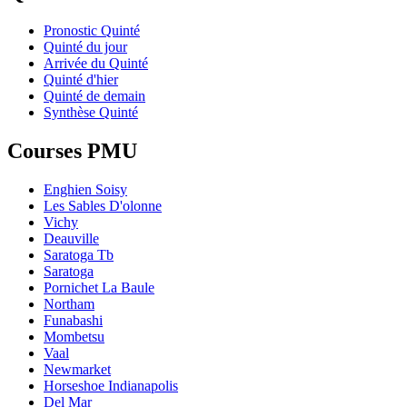
Pronostic Quinté
Quinté du jour
Arrivée du Quinté
Quinté d'hier
Quinté de demain
Synthèse Quinté
Courses PMU
Enghien Soisy
Les Sables D'olonne
Vichy
Deauville
Saratoga Tb
Saratoga
Pornichet La Baule
Northam
Funabashi
Mombetsu
Vaal
Newmarket
Horseshoe Indianapolis
Del Mar