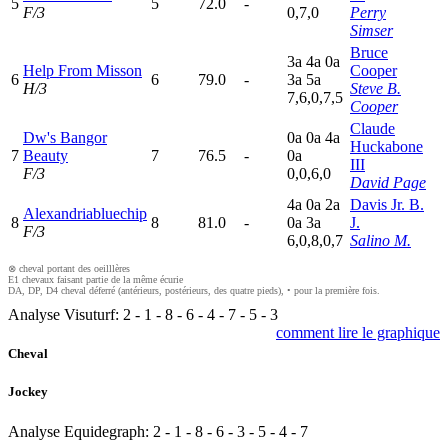
5
5
72.0
-
F/3
0,7,0
Perry
Simser
Bruce
3
a
4
a
0
a
Help From Misson
Cooper
6
6
79.0
-
3
a
5
a
H/3
Steve B.
7,6,0,7,5
Cooper
Claude
Dw's Bangor
0
a
0
a
4
a
Huckabone
7
Beauty
7
76.5
-
0
a
III
F/3
0,0,6,0
David Page
4
a
0
a
2
a
Davis Jr. B.
Alexandriabluechip
8
8
81.0
-
0
a
3
a
J.
F/3
6,0,8,0,7
Salino M.
⊗ cheval portant des oeilllères
E1 chevaux faisant partie de la même écurie
DA, DP, D4 cheval déferré (antérieurs, postérieurs, des quatre pieds), • pour la première fois.
Analyse Visuturf:
2
-
1
-
8
-
6
-
4
-
7
-
5
-
3
comment lire le graphique
Cheval
Jockey
Analyse Equidegraph:
2
-
1
-
8
-
6
-
3
-
5
-
4
-
7