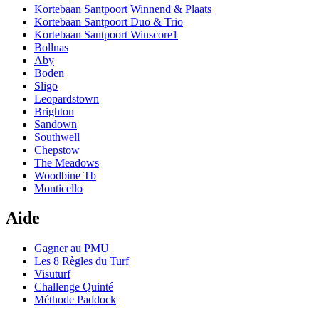
Kortebaan Santpoort Winnend & Plaats
Kortebaan Santpoort Duo & Trio
Kortebaan Santpoort Winscore1
Bollnas
Aby
Boden
Sligo
Leopardstown
Brighton
Sandown
Southwell
Chepstow
The Meadows
Woodbine Tb
Monticello
Aide
Gagner au PMU
Les 8 Règles du Turf
Visuturf
Challenge Quinté
Méthode Paddock