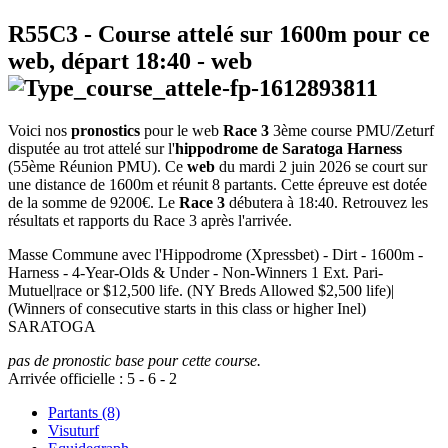
R55C3
- Course attelé sur 1600m pour ce
web, départ
18:40
-
web
Voici nos
pronostics
pour le web
Race 3
3ème course PMU/Zeturf
disputée au trot attelé sur l'
hippodrome de Saratoga Harness
(55ème Réunion PMU). Ce
web
du mardi 2 juin 2026 se court sur
une distance de 1600m et réunit 8 partants. Cette épreuve est dotée
de la somme de 9200€. Le
Race 3
débutera à 18:40. Retrouvez les
résultats et rapports du Race 3 après l'arrivée.
Masse Commune avec l'Hippodrome (Xpressbet) - Dirt - 1600m -
Harness - 4-Year-Olds & Under - Non-Winners 1 Ext. Pari-
Mutuel|race or $12,500 life. (NY Breds Allowed $2,500 life)|
(Winners of consecutive starts in this class or higher Inel)
SARATOGA
pas de pronostic base pour cette course.
Arrivée officielle :
5
-
6
-
2
Partants (8)
Visuturf