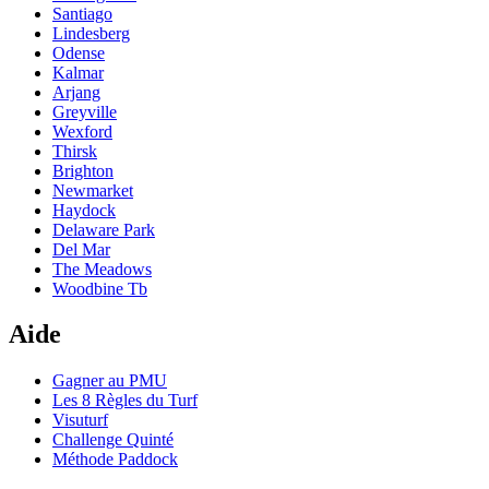
Santiago
Lindesberg
Odense
Kalmar
Arjang
Greyville
Wexford
Thirsk
Brighton
Newmarket
Haydock
Delaware Park
Del Mar
The Meadows
Woodbine Tb
Aide
Gagner au PMU
Les 8 Règles du Turf
Visuturf
Challenge Quinté
Méthode Paddock