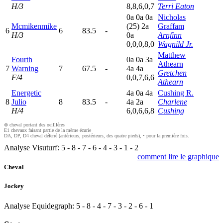
H/3
8,8,6,0,7
Terri Eaton
0
a
0
a
0
a
Nicholas
Mcmikenmike
(25)
2
a
Graffam
6
6
83.5
-
H/3
0
a
Arnfinn
0,0,0,8,0
Wagnild Jr.
Matthew
Fourth
0
a
0
a
3
a
Athearn
7
Warning
7
67.5
-
4
a
4
a
Gretchen
F/4
0,0,7,6,6
Athearn
Energetic
4
a
0
a
4
a
Cushing R.
8
Julio
8
83.5
-
4
a
2
a
Charlene
H/4
6,0,6,6,8
Cushing
⊗ cheval portant des oeilllères
E1 chevaux faisant partie de la même écurie
DA, DP, D4 cheval déferré (antérieurs, postérieurs, des quatre pieds), • pour la première fois.
Analyse Visuturf:
5
-
8
-
7
-
6
-
4
-
3
-
1
-
2
comment lire le graphique
Cheval
Jockey
Analyse Equidegraph:
5
-
8
-
4
-
7
-
3
-
2
-
6
-
1