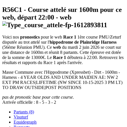
R56C1
- Course attelé sur 1600m pour ce
web, départ
22:00
-
web
Voici nos
pronostics
pour le web
Race 1
1ère course PMU/Zeturf
disputée au trot attelé sur l'
hippodrome de Plainridge Harness
(56ème Réunion PMU). Ce
web
du mardi 2 juin 2026 se court sur
une distance de 1600m et réunit 8 partants. Cette épreuve est dotée
de la somme de 13000€. Le
Race 1
débutera à 22:00. Retrouvez les
résultats et rapports du Race 1 après l'arrivée.
Masse Commune avec l'Hippodrome (Xpressbet) - Dirt - 1600m -
Harness - 4 YEAR OLDS AND UNDER MAIDEN AE: NW 2
EXT PM RACES|LIFETIME (NW SINCE 10-15-2025 3 PM LT)
TO DRAW OUTSIDE|POST POSITIONS
pas de pronostic base pour cette course.
Arrivée officielle :
8
-
5
-
3
-
2
Partants (8)
Visuturf
Equidegraph