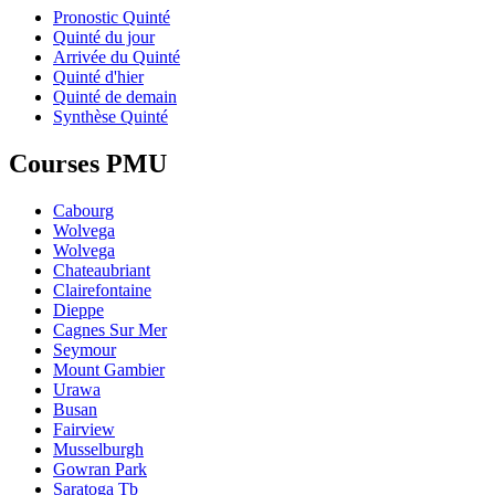
Pronostic Quinté
Quinté du jour
Arrivée du Quinté
Quinté d'hier
Quinté de demain
Synthèse Quinté
Courses PMU
Cabourg
Wolvega
Wolvega
Chateaubriant
Clairefontaine
Dieppe
Cagnes Sur Mer
Seymour
Mount Gambier
Urawa
Busan
Fairview
Musselburgh
Gowran Park
Saratoga Tb