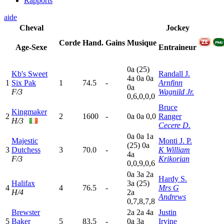
Rapports
aide
Cheval
Jockey
Corde
Hand.
Gains
Musique
Age-Sexe
Entraineur
0
a
(25)
Kb's Sweet
Randall J.
4
a
0
a
0
a
1
Six Pak
1
74.5
-
Arnfinn
0
a
F/3
Wagnild Jr.
0,6,0,0,0
Bruce
Kingmaker
2
2
1600
-
0
a
0
a
0,0
Ranger
H/3
Cecere D.
0
a
0
a
1
a
Majestic
Monti J. P.
(25)
0
a
3
Dutchess
3
70.0
-
K William
4
a
F/3
Krikorian
0,0,9,0,6
0
a
3
a
2
a
Hardy S.
Halifax
3
a
(25)
4
4
76.5
-
Mrs G
H/4
2
a
Andrews
0,7,8,7,8
Brewster
2
a
2
a
4
a
Justin
5
Baker
5
83.5
-
0
a
3
a
Irvine