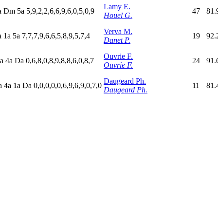
Lamy E.
a
D
m
5
a
5,9,2,2,6,6,9,6,0,5,0,9
47
81.
Houel G.
Verva M.
a
1
a
5
a
7,7,7,9,6,6,5,8,9,5,7,4
19
92.
Danet P.
Ouvrie F.
a
4
a
D
a
0,6,8,0,8,9,8,8,6,0,8,7
24
91.
Ouvrie F.
Daugeard Ph.
a
4
a
1
a
D
a
0,0,0,0,0,6,9,6,9,0,7,0
11
81.
Daugeard Ph.