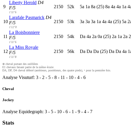
Liberty Herold
D4
9
2150
52k
5
a
1
a
8
a
(25)
8
a
4
a
4
a
1
a
4
F/5
1'11"6
Larafale Pasmarick
D4
10
2150
53k
3
a
3
a
3
a
1
a
4
a
4
a
(25)
5
a
2
F/5
1'12"0
La Boisbonniere
11
2150
54k
D
a
4
a
2
a
0
a
(25)
2
a
1
a
2
a
2
F/5
1'11"6
La Miss Royale
12
2150
56k
D
a
D
a
D
a
(25)
D
a
D
a
4
a
1
F/5
1'11"8
⊗ cheval portant des oeilllères
E1 chevaux faisant partie de la même écurie
DA, DP, D4 cheval déferré (antérieurs, postérieurs, des quatre pieds), • pour la première fois.
Analyse Visuturf:
3
-
2
-
5
-
8
-
11
-
10
-
4
-
6
Cheval
Jockey
Analyse Equidegraph:
3
-
5
-
10
-
6
-
1
-
9
-
4
-
7
Stats