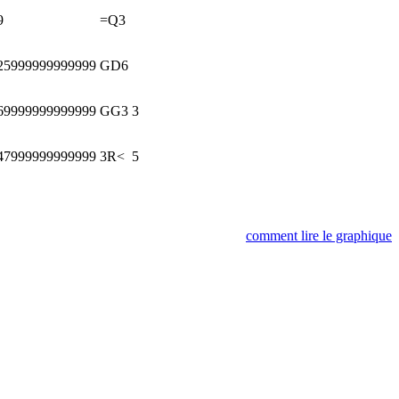
9
=Q3
25999999999999
GD6
69999999999999
GG3
3
47999999999999
3R<
5
comment lire le graphique