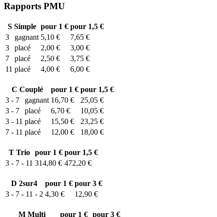
Rapports PMU
S
Simple
pour 1 €
pour 1,5 €
3
gagnant
5,10 €
7,65 €
3
placé
2,00 €
3,00 €
7
placé
2,50 €
3,75 €
11
placé
4,00 €
6,00 €
C
Couplé
pour 1 €
pour 1,5 €
3 - 7
gagnant
16,70 €
25,05 €
3 - 7
placé
6,70 €
10,05 €
3 - 11
placé
15,50 €
23,25 €
7 - 11
placé
12,00 €
18,00 €
T
Trio
pour 1 €
pour 1,5 €
3 - 7 - 11
314,80 €
472,20 €
D
2sur4
pour 1 €
pour 3 €
3 - 7 - 11 - 2
4,30 €
12,90 €
M
Multi
pour 1 €
pour 3 €