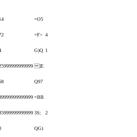
14
=O5
72
=F>
4
4
G)Q
1
25999999999999
]E
58
Q97
89999999999999
=BB
35999999999999
3S;
2
0
QG)