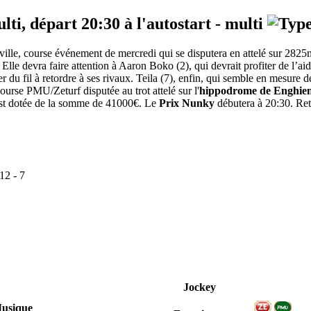
ulti, départ
20:30
à l'autostart -
multi
ville, course événement de mercredi qui se disputera en attelé sur 2825m
lle devra faire attention à Aaron Boko (2), qui devrait profiter de l’aide
r du fil à retordre à ses rivaux. Teila (7), enfin, qui semble en mesure 
ourse PMU/Zeturf disputée au trot attelé sur l'
hippodrome de Enghien
 est dotée de la somme de 41000€. Le
Prix Nunky
débutera à 20:30. Retr
12
-
7
Jockey
usique