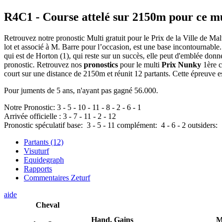
R4C1
- Course attelé sur 2150m pour ce m
Retrouvez notre pronostic Multi gratuit pour le Prix de la Ville de Mal
lot et associé à M. Barre pour l’occasion, est une base incontournable. E
qui est de Horton (1), qui reste sur un succès, elle peut d'emblée donne
pronostic. Retrouvez nos
pronostics
pour le multi
Prix Nunky
1ère c
court sur une distance de 2150m et réunit 12 partants. Cette épreuve
Pour juments de 5 ans, n'ayant pas gagné 56.000.
Notre Pronostic:
3
-
5
-
10
-
11
-
8
-
2
-
6
-
1
Arrivée officielle :
3
-
7
-
11
-
2
-
12
Pronostic spéculatif
base:
3
-
5
-
11
complément:
4
-
6
-
2
outsiders:
Partants (12)
Visuturf
Equidegraph
Rapports
Commentaires Zeturf
aide
Cheval
Hand.
Gains
M