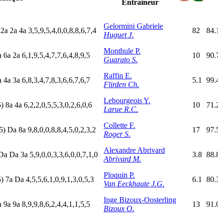
Entraineur
Gelormini Gabriele
2
a
2
a
4
a
3,5,9,5,4,0,0,8,8,6,7,4
82
84.
Huguet J.
Monthule P.
a
6
a
2
a
6,1,9,5,4,7,7,6,4,8,9,5
10
90.
Guarato S.
Raffin E.
a
4
a
3
a
6,8,3,4,7,8,3,6,6,7,6,7
5.1
99.
Flirden Ch.
Lebourgeois Y.
5)
8
a
4
a
6,2,2,0,5,5,3,0,2,6,0,6
10
71.
Larue R.C.
Collette F.
5)
D
a
8
a
9,8,0,0,8,8,4,5,0,2,3,2
17
97.
Roger S.
Alexandre Abrivard
D
a
D
a
3
a
5,9,0,0,3,3,6,0,0,7,1,0
3.8
88.
Abrivard M.
Ploquin P.
5)
7
a
D
a
4,5,5,6,1,0,9,1,3,0,5,3
6.1
80.
Van Eeckhaute J.G.
Inge Bizoux-Oosterling
a
9
a
9
a
8,9,9,8,6,2,4,4,1,1,5,5
13
91.
Bizoux O.