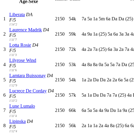
Age-Sexe
Liberata
DA
1
2150
54k
7
a
5
a
1
a
5
m
6
a
D
a
D
a
(25)
F/5
1'14"2
Laurence Madrik
D4
2
2150
59k
4
a
9
a
1
a
(25)
5
a
6
a
3
a
3
a
4
F/5
1'11"7
Lotta Rosie
D4
3
2150
72k
4
a
2
a
7
a
(25)
6
a
3
a
2
a
7
a
4
F/5
1'11"3
Lilyrose Wind
4
2150
53k
4
a
8
a
8
a
0
a
5
a
5
a
7
a
D
a
(2
F/5
1'11"6
Lamtara Buissonay
D4
5
2150
54k
1
a
2
a
D
a
D
a
2
a
2
a
6
a
5
a
(2
F/5
1'12"9
Lucrece De Corday
D4
6
2150
57k
5
a
1
a
D
a
D
a
7
a
7
a
(25)
4
a
F/5
1'13"2
Lune Lumalo
7
2150
66k
6
a
5
a
5
a
4
a
9
a
D
a
1
a
9
a
(2
F/5
1'11"4
Lipinska
D4
8
2150
56k
2
a
1
a
1
a
2
a
4
a
8
a
(25)
6
a
6
F/5
1'12"4