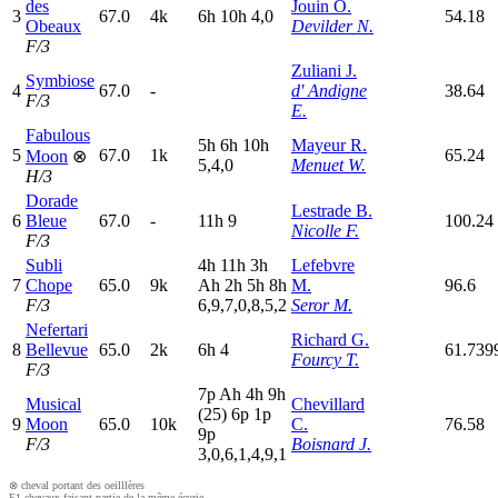
des
Jouin O.
3
67.0
4k
6
h
10h
4,0
54.18
Obeaux
Devilder N.
F/3
Zuliani J.
Symbiose
4
67.0
-
d' Andigne
38.64
F/3
E.
Fabulous
5
h
6
h
10h
Mayeur R.
5
67.0
1k
65.24
Moon
⊗
5,4,0
Menuet W.
H/3
Dorade
Lestrade B.
6
Bleue
67.0
-
11h
9
100.24
Nicolle F.
F/3
Subli
4
h
11h
3
h
Lefebvre
7
Chope
65.0
9k
A
h
2
h
5
h
8
h
M.
96.6
F/3
6,9,7,0,8,5,2
Seror M.
Nefertari
Richard G.
8
Bellevue
65.0
2k
6
h
4
61.739
Fourcy T.
F/3
7
p
A
h
4
h
9
h
Musical
Chevillard
(25)
6
p
1
p
9
Moon
65.0
10k
C.
76.58
9
p
F/3
Boisnard J.
3,0,6,1,4,9,1
⊗ cheval portant des oeilllères
E1 chevaux faisant partie de la même écurie