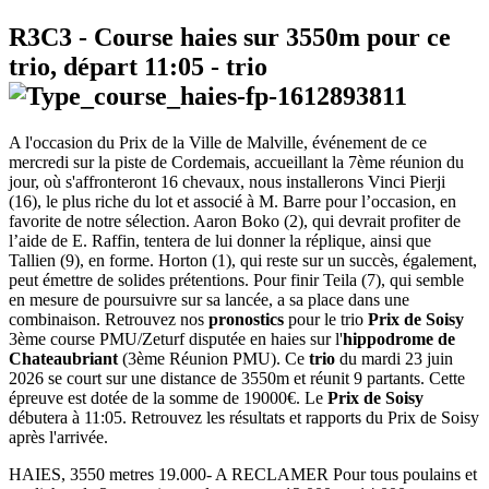
R3C3
- Course haies sur 3550m pour ce
trio, départ
11:05
-
trio
A l'occasion du Prix de la Ville de Malville, événement de ce
mercredi sur la piste de Cordemais, accueillant la 7ème réunion du
jour, où s'affronteront 16 chevaux, nous installerons Vinci Pierji
(16), le plus riche du lot et associé à M. Barre pour l’occasion, en
favorite de notre sélection. Aaron Boko (2), qui devrait profiter de
l’aide de E. Raffin, tentera de lui donner la réplique, ainsi que
Tallien (9), en forme. Horton (1), qui reste sur un succès, également,
peut émettre de solides prétentions. Pour finir Teila (7), qui semble
en mesure de poursuivre sur sa lancée, a sa place dans une
combinaison. Retrouvez nos
pronostics
pour le trio
Prix de Soisy
3ème course PMU/Zeturf disputée en haies sur l'
hippodrome de
Chateaubriant
(3ème Réunion PMU). Ce
trio
du mardi 23 juin
2026 se court sur une distance de 3550m et réunit 9 partants. Cette
épreuve est dotée de la somme de 19000€. Le
Prix de Soisy
débutera à 11:05. Retrouvez les résultats et rapports du Prix de Soisy
après l'arrivée.
HAIES, 3550 metres 19.000- A RECLAMER Pour tous poulains et