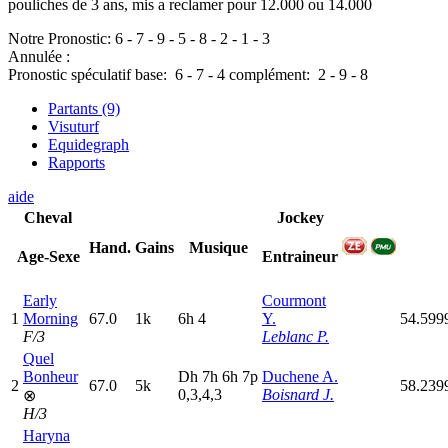
pouliches de 3 ans, mis a reclamer pour 12.000 ou 14.000
Notre Pronostic:
6
-
7
-
9
-
5
-
8
-
2
-
1
-
3
Annulée :
Pronostic spéculatif
base:
6
-
7
-
4
complément:
2
-
9
-
8
Partants (9)
Visuturf
Equidegraph
Rapports
aide
Cheval
Jockey
Hand.
Gains
Musique
Age-Sexe
Entraineur
Early
Courmont
1
Morning
67.0
1k
6
h
4
Y.
54.599
F/3
Leblanc P.
Quel
Bonheur
D
h
7
h
6
h
7
p
Duchene A.
2
67.0
5k
58.239
0,3,4,3
Boisnard J.
⊗
H/3
Haryna