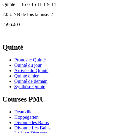
Quinte
16-6-15-11-1-9-14
2.0 €-NB de fois la mise: 21
2596.40 €
Quinté
Pronostic Quinté
Quinté du jour
Arrivée du Quinté
Quinté d'hier
Quinté de demain
Synthèse Quinté
Courses PMU
Deauville
Hoppegarten
Divonne les Bains
Divonne Les Bains