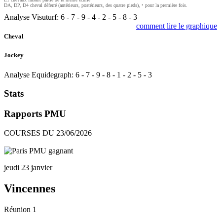
DA, DP, D4 cheval déferré (antérieurs, postérieurs, des quatre pieds), • pour la première fois.
Analyse Visuturf:
6
-
7
-
9
-
4
-
2
-
5
-
8
-
3
comment lire le graphique
Cheval
Jockey
Analyse Equidegraph:
6
-
7
-
9
-
8
-
1
-
2
-
5
-
3
Stats
Rapports PMU
COURSES DU 23/06/2026
jeudi 23 janvier
Vincennes
Réunion 1