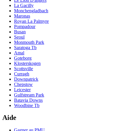
Le Lion D'angers
La Gacilly
Monchengladbach
Maronas
Royan La Palmyre
Pompadour
Busan
Seoul
Monmouth Park
Saratoga Tb
Amal
Goteborg
Klosterskogen
Scottsville
Curragh
Downpatrick
Chepstow
Leicester
Gulfstream Park
Batavia Downs
Woodbine Tb
Aide
Gagner au PMU