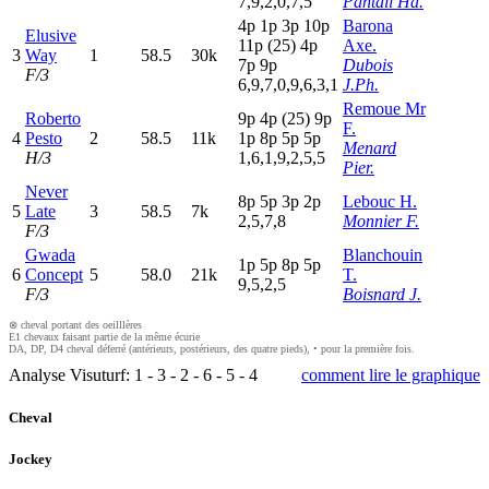
7,9,2,0,7,5
Pantall Ha.
4
p
1
p
3
p
10p
Barona
Elusive
11p
(25)
4
p
Axe.
3
Way
1
58.5
30k
7
p
9
p
Dubois
F/3
6,9,7,0,9,6,3,1
J.Ph.
Remoue Mr
Roberto
9
p
4
p
(25)
9
p
F.
4
Pesto
2
58.5
11k
1
p
8
p
5
p
5
p
Menard
H/3
1,6,1,9,2,5,5
Pier.
Never
8
p
5
p
3
p
2
p
Lebouc H.
5
Late
3
58.5
7k
2,5,7,8
Monnier F.
F/3
Gwada
Blanchouin
1
p
5
p
8
p
5
p
6
Concept
5
58.0
21k
T.
9,5,2,5
F/3
Boisnard J.
⊗ cheval portant des oeilllères
E1 chevaux faisant partie de la même écurie
DA, DP, D4 cheval déferré (antérieurs, postérieurs, des quatre pieds), • pour la première fois.
Analyse Visuturf:
1
-
3
-
2
-
6
-
5
-
4
comment lire le graphique
Cheval
Jockey