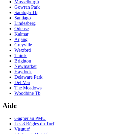
Musselburgh
Gowran Park
Saratoga Tb
Santiago
Lindesberg
Odense
Kalmar
Arjang
Greyville
Wexford
Thirsk
Brighton
Newmarket
Haydock
Delaware Park
Del Mar
The Meadows
Woodbine Tb
Aide
Gagner au PMU
Les 8 Règles du Turf
Visuturf