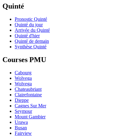
Quinté
Pronostic Quinté
Quinté du jour
Arrivée du Quinté
Quinté d'hier
Quinté de demain
Synthèse Quinté
Courses PMU
Cabourg
Wolvega
Wolvega
Chateaubriant
Clairefontaine
Dieppe
Cagnes Sur Mer
Seymour
Mount Gambier
Urawa
Busan
Fairview