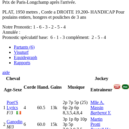
Prix de Paris-Longchamp après l'arrivée.
PLAT, 1950 metres , Corde a DROITE 19.200- HANDICAP Pour
poulains entiers, hongres et pouliches de 3 ans
Notre Pronostic:
1
-
6
-
3
-
2
-
5
-
4
Annulée :
Pronostic spéculatif
base:
6
-
1
-
3
complément:
2
-
5
-
4
Partants (6)
Visuturf
Equidegraph
Rapports
aide
Cheval
Jockey
Corde
Hand.
Gains
Musique
Age-Sexe
Entraineur
Poet'S
2
p
7
p
5
p
(25)
Mlle A.
1
Lyrics
4
60.5
13k
6
p
2
p
6
p
Massin
F/3
8,3,5,4,8,4
Barberot Y.
3
p
1
p
8
p
10p
Martin
Ganodin
2
6
60.0
15k
3
p
5
p
Protti
M/3