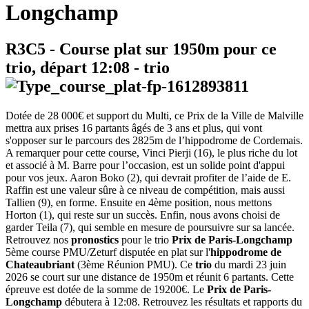
Longchamp
R3C5
- Course plat sur 1950m pour ce
trio, départ
12:08
-
trio
Dotée de 28 000€ et support du Multi, ce Prix de la Ville de Malville
mettra aux prises 16 partants âgés de 3 ans et plus, qui vont
s'opposer sur le parcours des 2825m de l’hippodrome de Cordemais.
A remarquer pour cette course, Vinci Pierji (16), le plus riche du lot
et associé à M. Barre pour l’occasion, est un solide point d'appui
pour vos jeux. Aaron Boko (2), qui devrait profiter de l’aide de E.
Raffin est une valeur sûre à ce niveau de compétition, mais aussi
Tallien (9), en forme. Ensuite en 4ème position, nous mettons
Horton (1), qui reste sur un succès. Enfin, nous avons choisi de
garder Teila (7), qui semble en mesure de poursuivre sur sa lancée.
Retrouvez nos
pronostics
pour le trio
Prix de Paris-Longchamp
5ème course PMU/Zeturf disputée en plat sur l'
hippodrome de
Chateaubriant
(3ème Réunion PMU). Ce
trio
du mardi 23 juin
2026 se court sur une distance de 1950m et réunit 6 partants. Cette
épreuve est dotée de la somme de 19200€. Le
Prix de Paris-
Longchamp
débutera à 12:08. Retrouvez les résultats et rapports du