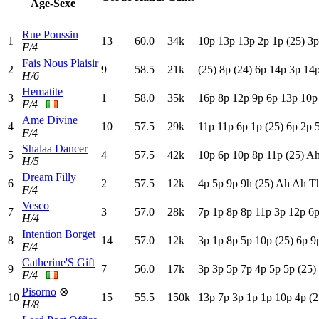
Age-Sexe
Rue Poussin
1
13
60.0
34k
10p
13p
13p
2
p
1
p
(25)
3
F/4
Fais Nous Plaisir
2
9
58.5
21k
(25)
8
p
(24)
6
p
14p
3
p
14
H/6
Hematite
3
1
58.0
35k
16p
8
p
12p
9
p
6
p
13p
10p
F/4
Ame Divine
4
10
57.5
29k
11p
11p
6
p
1
p
(25)
6
p
2
p
F/4
Shalaa Dancer
5
4
57.5
42k
10p
6
p
10p
8
p
11p
(25)
A
H/5
Dream Filly
6
2
57.5
12k
4
p
5
p
9
p
9
h
(25)
A
h
A
h
T
F/4
Vesco
7
3
57.0
28k
7
p
1
p
8
p
8
p
11p
3
p
12p
6
H/4
Intention Borget
8
14
57.0
12k
3
p
1
p
8
p
5
p
10p
(25)
6
p
9
F/4
Catherine'S Gift
9
7
56.0
17k
3
p
3
p
5
p
7
p
4
p
5
p
5
p
(25)
F/4
Pisorno
⊗
10
15
55.5
150k
13p
7
p
3
p
1
p
1
p
10p
4
p
(2
H/8