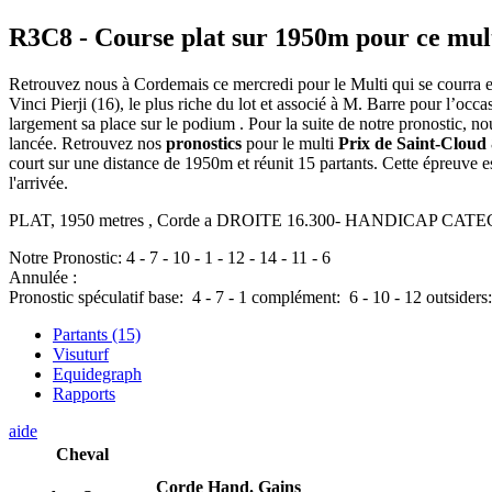
R3C8
- Course plat sur 1950m pour ce mul
Retrouvez nous à Cordemais ce mercredi pour le Multi qui se courra en 
Vinci Pierji (16), le plus riche du lot et associé à M. Barre pour l’occa
largement sa place sur le podium . Pour la suite de notre pronostic, no
lancée. Retrouvez nos
pronostics
pour le multi
Prix de Saint-Cloud
court sur une distance de 1950m et réunit 15 partants. Cette épreuve
l'arrivée.
PLAT, 1950 metres , Corde a DROITE 16.300- HANDICAP CATEG DIV
Notre Pronostic:
4
-
7
-
10
-
1
-
12
-
14
-
11
-
6
Annulée :
Pronostic spéculatif
base:
4
-
7
-
1
complément:
6
-
10
-
12
outsiders
Partants (15)
Visuturf
Equidegraph
Rapports
aide
Cheval
Corde
Hand.
Gains