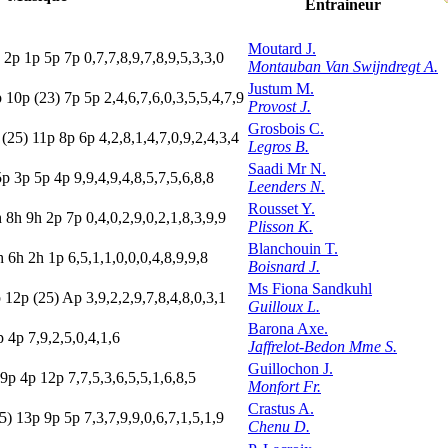
Entraineur
Moutard J.
p
2
p
1
p
5
p
7
p
0,7,7,8,9,7,8,9,5,3,3,0
Montauban Van Swijndregt A.
Justum M.
p
10p
(23)
7
p
5
p
2,4,6,7,6,0,3,5,5,4,7,9
Provost J.
Grosbois C.
(25)
11p
8
p
6
p
4,2,8,1,4,7,0,9,2,4,3,4
Legros B.
Saadi Mr N.
5
p
3
p
5
p
4
p
9,9,4,9,4,8,5,7,5,6,8,8
Leenders N.
Rousset Y.
h
8
h
9
h
2
p
7
p
0,4,0,2,9,0,2,1,8,3,9,9
Plisson K.
Blanchouin T.
h
6
h
2
h
1
p
6,5,1,1,0,0,0,4,8,9,9,8
Boisnard J.
Ms Fiona Sandkuhl
p
12p
(25)
A
p
3,9,2,2,9,7,8,4,8,0,3,1
Guilloux L.
Barona Axe.
p
4
p
7,9,2,5,0,4,1,6
Jaffrelot-Bedon Mme S.
Guillochon J.
9
p
4
p
12p
7,7,5,3,6,5,5,1,6,8,5
Monfort Fr.
Crastus A.
5)
13p
9
p
5
p
7,3,7,9,9,0,6,7,1,5,1,9
Chenu D.