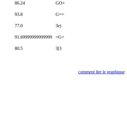
86.24
GO+
93.8
G==
77.0
3e)
91.69999999999999
=G=
80.5
3[3
comment lire le graphique