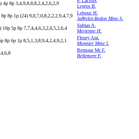
P. Lacroix
p
4
p
8
p
3,4,9,8,8,8,2,4,2,6,2,9
Legros B.
Lebouc H.
p
8
p
8
p
1
p
(24)
9,0,7,0,8,2,2,2,9,4,7,9
Jaffrelot-Bedon Mme S.
Subias A.
)
10p
5
p
8
p
7,7,4,4,6,3,2,0,5,2,6,4
Merienne H.
Fleury Ant.
6
p
8
p
6
p
1
p
8,5,1,3,8,9,4,2,4,9,2,1
Monnier Mme I.
Remoue Mr F.
,4,6,8
Bellemere F.