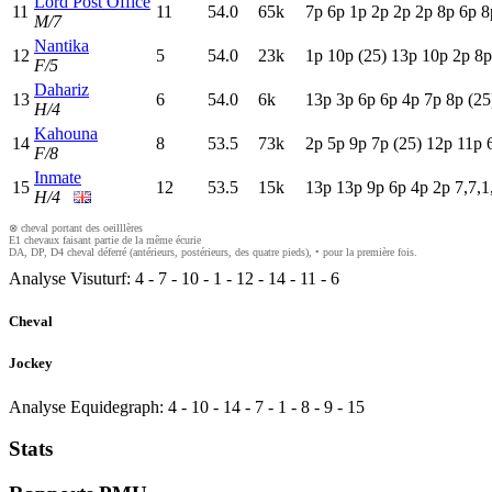
Lord Post Office
11
11
54.0
65k
7
p
6
p
1
p
2
p
2
p
2
p
8
p
6
p
8
M/7
Nantika
12
5
54.0
23k
1
p
10p
(25)
13p
10p
2
p
8
F/5
Dahariz
13
6
54.0
6k
13p
3
p
6
p
6
p
4
p
7
p
8
p
(25
H/4
Kahouna
14
8
53.5
73k
2
p
5
p
9
p
7
p
(25)
12p
11p
F/8
Inmate
15
12
53.5
15k
13p
13p
9
p
6
p
4
p
2
p
7,7,1
H/4
⊗ cheval portant des oeilllères
E1 chevaux faisant partie de la même écurie
DA, DP, D4 cheval déferré (antérieurs, postérieurs, des quatre pieds), • pour la première fois.
Analyse Visuturf:
4
-
7
-
10
-
1
-
12
-
14
-
11
-
6
Cheval
Jockey
Analyse Equidegraph:
4
-
10
-
14
-
7
-
1
-
8
-
9
-
15
Stats