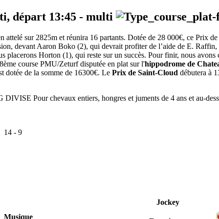
ti, départ
13:45
-
multi
attelé sur 2825m et réunira 16 partants. Dotée de 28 000€, ce Prix de l
sion, devant Aaron Boko (2), qui devrait profiter de l’aide de E. Raffin, 
us placerons Horton (1), qui reste sur un succès. Pour finir, nous avons
8ème course PMU/Zeturf disputée en plat sur l'
hippodrome de Chate
 est dotée de la somme de 16300€. Le
Prix de Saint-Cloud
débutera à 13
ISE Pour chevaux entiers, hongres et juments de 4 ans et au-dess
:
14
-
9
Jockey
Musique