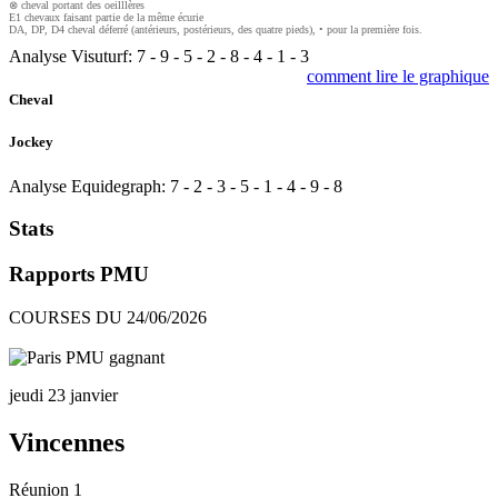
⊗ cheval portant des oeilllères
E1 chevaux faisant partie de la même écurie
DA, DP, D4 cheval déferré (antérieurs, postérieurs, des quatre pieds), • pour la première fois.
Analyse Visuturf:
7
-
9
-
5
-
2
-
8
-
4
-
1
-
3
comment lire le graphique
Cheval
Jockey
Analyse Equidegraph:
7
-
2
-
3
-
5
-
1
-
4
-
9
-
8
Stats
Rapports PMU
COURSES DU 24/06/2026
jeudi 23 janvier
Vincennes
Réunion 1