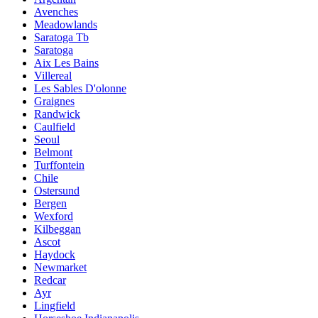
Avenches
Meadowlands
Saratoga Tb
Saratoga
Aix Les Bains
Villereal
Les Sables D'olonne
Graignes
Randwick
Caulfield
Seoul
Belmont
Turffontein
Chile
Ostersund
Bergen
Wexford
Kilbeggan
Ascot
Haydock
Newmarket
Redcar
Ayr
Lingfield