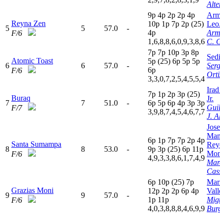
Alt
9
p
4
p
2
p
2
p
4
p
Arm
Reyna Zen
10p
1
p
7
p
2
p
(25)
Leo
5
5
57.0
-
4
p
Arm
F/6
1,6,8,8,6,0,9,3,8,6
C. 
7
p
7
p
10p
3
p
8
p
Sedi
Atomic Toast
5
p
(25)
6
p
5
p
5
p
6
6
57.0
-
Serg
6
p
F/6
Orti
3,3,0,7,2,5,4,5,5,4
Irad
7
p
1
p
2
p
3
p
(25)
Buraq
Jr.
7
7
51.0
-
6
p
5
p
6
p
4
p
3
p
3
p
Gui
F/7
3,9,8,7,4,5,4,6,7,7
J. A
Jose
Man
6
p
1
p
7
p
7
p
2
p
4
p
Santa Sumampa
Rey
8
8
53.0
-
9
p
3
p
(25)
6
p
11p
Mon
F/6
4,9,3,3,8,6,1,7,4,9
Mar
Cas
6
p
10p
(25)
7
p
Mar
Grazias Moni
12p
2
p
2
p
6
p
4
p
Vall
9
9
57.0
-
1
p
11p
Mig
F/6
4,0,3,8,8,8,4,6,9,9
Bur