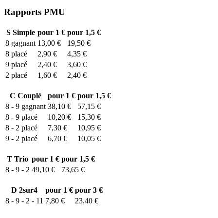
Rapports PMU
S
Simple
pour 1 €
pour 1,5 €
8
gagnant
13,00 €
19,50 €
8
placé
2,90 €
4,35 €
9
placé
2,40 €
3,60 €
2
placé
1,60 €
2,40 €
C
Couplé
pour 1 €
pour 1,5 €
8 - 9
gagnant
38,10 €
57,15 €
8 - 9
placé
10,20 €
15,30 €
8 - 2
placé
7,30 €
10,95 €
9 - 2
placé
6,70 €
10,05 €
T
Trio
pour 1 €
pour 1,5 €
8 - 9 - 2
49,10 €
73,65 €
D
2sur4
pour 1 €
pour 3 €
8 - 9 - 2 - 11
7,80 €
23,40 €