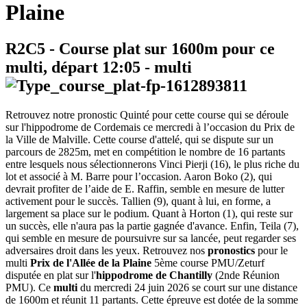
Plaine
R2C5
- Course plat sur 1600m pour ce
multi, départ
12:05
-
multi
Retrouvez notre pronostic Quinté pour cette course qui se déroule
sur l'hippodrome de Cordemais ce mercredi à l’occasion du Prix de
la Ville de Malville. Cette course d'attelé, qui se dispute sur un
parcours de 2825m, met en compétition le nombre de 16 partants
entre lesquels nous sélectionnerons Vinci Pierji (16), le plus riche du
lot et associé à M. Barre pour l’occasion. Aaron Boko (2), qui
devrait profiter de l’aide de E. Raffin, semble en mesure de lutter
activement pour le succès. Tallien (9), quant à lui, en forme, a
largement sa place sur le podium. Quant à Horton (1), qui reste sur
un succès, elle n'aura pas la partie gagnée d'avance. Enfin, Teila (7),
qui semble en mesure de poursuivre sur sa lancée, peut regarder ses
adversaires droit dans les yeux. Retrouvez nos
pronostics
pour le
multi
Prix de l'Allée de la Plaine
5ème course PMU/Zeturf
disputée en plat sur l'
hippodrome de Chantilly
(2nde Réunion
PMU). Ce
multi
du mercredi 24 juin 2026 se court sur une distance
de 1600m et réunit 11 partants. Cette épreuve est dotée de la somme