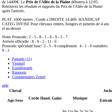
de 14400€. Le
Prix de l'Allée de la Plaine
débutera à 12:05.
Retrouvez les résultats et rapports du Prix de l'Allée de la Plaine
après l'arrivée.
PLAT, 1600 metres , Corde a DROITE 14.400- HANDICAP
CATEG DIVISE Pour chevaux entiers, hongres et juments de 4 ans
et au-dessus
Notre Pronostic:
2
-
5
-
8
-
1
-
6
-
9
-
3
-
7
Arrivée officielle :
8
-
9
-
2
-
11
-
6
Pronostic spéculatif
base:
2
-
5
-
8
complément:
4
-
1
-
6
outsiders:
9
-
3
Partants (11)
Visuturf
Equidegraph
Rapports
Commentaires Zeturf
aide
Cheval
Jock
Corde
Hand.
Gains
Musique
Age-Sexe
Entrai
8
p
11p
9
p
2
p
5
p
5
p