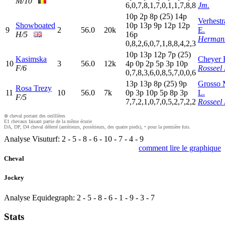
M/10
6,0,7,8,1,7,0,1,1,7,8,8
Jm.
10p
2
p
8
p
(25)
14p
Verhestr
Showboated
10p
13p
9
p
12p
12p
9
2
56.0
20k
E.
H/5
16p
Hermans
0,8,2,6,0,7,1,8,8,4,2,3
10p
13p
12p
7
p
(25)
Kasimska
Cheyer 
10
3
56.0
12k
4
p
0
p
2
p
5
p
3
p
10p
F/6
Rosseel
0,7,8,3,6,0,8,5,7,0,0,6
13p
13p
8
p
(25)
9
p
Grosso 
Rosa Trezy
11
10
56.0
7k
0
p
3
p
10p
5
p
8
p
3
p
L.
F/5
7,7,2,1,0,7,0,5,2,7,2,2
Rosseel
⊗ cheval portant des oeilllères
E1 chevaux faisant partie de la même écurie
DA, DP, D4 cheval déferré (antérieurs, postérieurs, des quatre pieds), • pour la première fois.
Analyse Visuturf:
2
-
5
-
8
-
6
-
10
-
7
-
4
-
9
comment lire le graphique
Cheval
Jockey
Analyse Equidegraph:
2
-
5
-
8
-
6
-
1
-
9
-
3
-
7
Stats