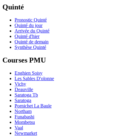
Quinté
Pronostic Quinté
Quinté du jour
Arrivée du Quinté
Quinté d'hier
Quinté de demain
Synthèse Quinté
Courses PMU
Enghien Soisy
Les Sables D'olonne
Vichy
Deauville
Saratoga Tb
Saratoga
Pornichet La Baule
Northam
Funabashi
Mombetsu
Vaal
Newmarket