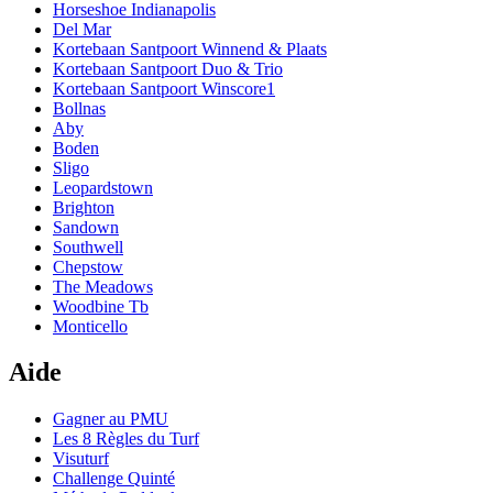
Horseshoe Indianapolis
Del Mar
Kortebaan Santpoort Winnend & Plaats
Kortebaan Santpoort Duo & Trio
Kortebaan Santpoort Winscore1
Bollnas
Aby
Boden
Sligo
Leopardstown
Brighton
Sandown
Southwell
Chepstow
The Meadows
Woodbine Tb
Monticello
Aide
Gagner au PMU
Les 8 Règles du Turf
Visuturf
Challenge Quinté