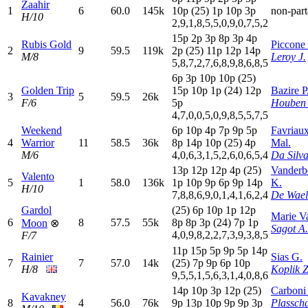
Zaahir
1
6
60.0
145k
10p
(25)
1
p
10p
3
p
non-part
H/10
2,9,1,8,5,5,0,9,0,7,5,2
15p
2
p
3
p
8
p
3
p
4
p
Rubis Gold
Piccone 
2
9
59.5
119k
2
p
(25)
11p
12p
14p
M/8
Leroy J.
5,8,7,2,7,6,8,9,8,6,8,5
6
p
3
p
10p
10p
(25)
Golden Trip
15p
10p
1
p
(24)
12p
Bazire P
3
5
59.5
26k
F/6
5
p
Houben
4,7,0,0,5,0,9,8,5,5,7,5
Weekend
6
p
10p
4
p
7
p
9
p
5
p
Favriau
4
Warrior
11
58.5
36k
8
p
14p
10p
(25)
4
p
Mal.
M/6
4,0,6,3,1,5,2,6,0,6,5,4
Da Silva
13p
12p
12p
4
p
(25)
Vanderb
Valento
5
1
58.0
136k
1
p
10p
9
p
6
p
9
p
14p
K.
H/10
7,8,8,6,9,0,1,4,1,6,2,4
De Wael
Gardol
(25)
6
p
10p
1
p
12p
Marie Va
6
8
57.5
55k
8
p
8
p
3
p
(24)
7
p
1
p
Moon
⊗
Sagot A.
4,0,9,8,2,2,7,3,9,3,8,5
F/7
11p
15p
5
p
9
p
5
p
14p
Rainier
Sias G.
7
7
57.0
14k
(25)
7
p
9
p
6
p
10p
H/8
Koplik Z
9,5,5,1,5,6,3,1,4,0,8,6
14p
10p
3
p
12p
(25)
Carboni
Kavakney
8
4
56.0
76k
9
p
13p
10p
9
p
9
p
3
p
Plasscha