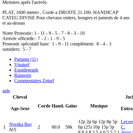
Merisiers après l'arrivée.
PLAT, 1600 metres , Corde a DROITE 21.100- HANDICAP
CATEG DIVISE Pour chevaux entiers, hongres et juments de 4 ans
et au-dessus
Notre Pronostic:
1
-
11
-
9
-
5
-
7
-
8
-
3
-
10
Arrivée officielle :
7
-
2
-
1
-
9
-
5
Pronostic spéculatif
base:
1
-
9
-
11
complément:
8
-
4
-
3
outsiders:
5
-
7
Partants (11)
Visuturf
Equidegraph
Rapports
Commentaires Zeturf
aide
Cheval
Joc
Corde
Hand.
Gains
Musique
Age-Sexe
Entra
12p
2
p
6
p
12p
8
p
5
p
Lecoe
Nootka Bay
1
2
60.0
58k
6
p
(25)
10p
15p
5
p
C.
H/5
8,8,4,8,2,5,4,0,5,5,7,1
Jesus 