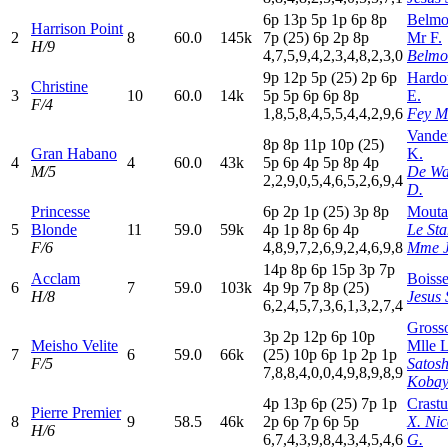
6
p
13p
5
p
1
p
6
p
8
p
Belmo
Harrison Point
2
8
60.0
145k
7
p
(25)
6
p
2
p
8
p
Mr F.
H/9
4,7,5,9,4,2,3,4,8,2,3,0
Belmo
9
p
12p
5
p
(25)
2
p
6
p
Hardo
Christine
3
10
60.0
14k
5
p
5
p
6
p
6
p
8
p
E.
F/4
1,8,5,8,4,5,5,4,4,2,9,6
Fey Ml
Vande
8
p
8
p
11p
10p
(25)
Gran Habano
K.
4
4
60.0
43k
5
p
6
p
4
p
5
p
8
p
4
p
M/5
De Wa
2,2,9,0,5,4,6,5,2,6,9,4
D.
Princesse
6
p
2
p
1
p
(25)
3
p
8
p
Moutar
5
Blonde
11
59.0
59k
4
p
1
p
8
p
6
p
4
p
Le St
F/6
4,8,9,7,2,6,9,2,4,6,9,8
Mme J
14p
8
p
6
p
15p
3
p
7
p
Acclam
Boisse
6
7
59.0
103k
4
p
9
p
7
p
8
p
(25)
H/8
Jesus 
6,2,4,5,7,3,6,1,3,2,7,4
Gross
3
p
2
p
12p
6
p
10p
Meisho Velite
Mlle L
7
6
59.0
66k
(25)
10p
6
p
1
p
2
p
1
p
F/5
Satosh
7,8,8,4,0,0,4,9,8,9,8,9
Kobay
4
p
13p
6
p
(25)
7
p
1
p
Crastu
Pierre Premier
8
9
58.5
46k
2
p
6
p
7
p
6
p
5
p
X. Nic
H/6
6,7,4,3,9,8,4,3,4,5,4,6
G.