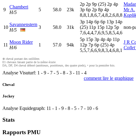
2
p
2
p
9
p
(25)
2
p
4
p
Mada
Chamberi
9
5
58.0
23k
3
p
6
p
2
p
8
p
4
p
Mr A.
H/5
8,8,1,8,6,7,4,8,2,6,8,8
Koplik
3
p
14p
6
p
6
p
13p
14p
Savannenstern
10
3
58.0
31k
(25)
11p
15p
12p
5
p
non-pa
H/5
7,6,4,4,7,6,9,5,8,5,4,6
5
p
15p
3
p
4
p
4
p
11p
Moon Rider
J R Co
11
1
57.0
94k
12p
7
p
6
p
(25)
4
p
H/6
Collet
5,5,7,6,6,9,8,3,4,6,8,1
⊗ cheval portant des oeilllères
E1 chevaux faisant partie de la même écurie
DA, DP, D4 cheval déferré (antérieurs, postérieurs, des quatre pieds), • pour la première fois.
Analyse Visuturf:
1
-
9
-
7
-
5
-
8
-
3
-
11
-
4
comment lire le graphique
Cheval
Jockey
Analyse Equidegraph:
11
-
1
-
9
-
8
-
5
-
7
-
10
-
6
Stats
Rapports PMU