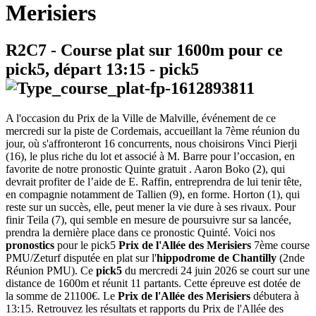
Merisiers
R2C7
- Course plat sur 1600m pour ce
pick5, départ
13:15
-
pick5
A l'occasion du Prix de la Ville de Malville, événement de ce
mercredi sur la piste de Cordemais, accueillant la 7ème réunion du
jour, où s'affronteront 16 concurrents, nous choisirons Vinci Pierji
(16), le plus riche du lot et associé à M. Barre pour l’occasion, en
favorite de notre pronostic Quinte gratuit . Aaron Boko (2), qui
devrait profiter de l’aide de E. Raffin, entreprendra de lui tenir tête,
en compagnie notamment de Tallien (9), en forme. Horton (1), qui
reste sur un succès, elle, peut mener la vie dure à ses rivaux. Pour
finir Teila (7), qui semble en mesure de poursuivre sur sa lancée,
prendra la dernière place dans ce pronostic Quinté. Voici nos
pronostics
pour le pick5
Prix de l'Allée des Merisiers
7ème course
PMU/Zeturf disputée en plat sur l'
hippodrome de Chantilly
(2nde
Réunion PMU). Ce
pick5
du mercredi 24 juin 2026 se court sur une
distance de 1600m et réunit 11 partants. Cette épreuve est dotée de
la somme de 21100€. Le
Prix de l'Allée des Merisiers
débutera à
13:15. Retrouvez les résultats et rapports du Prix de l'Allée des