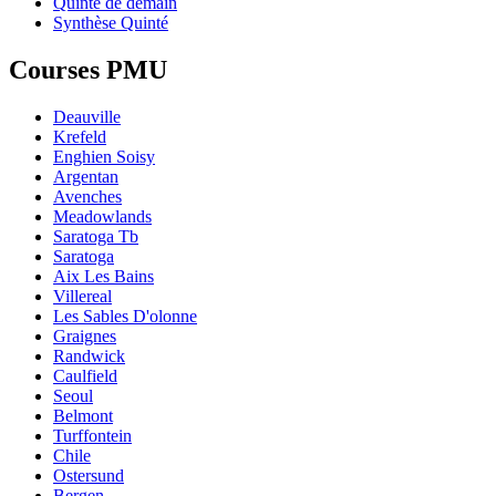
Quinté de demain
Synthèse Quinté
Courses PMU
Deauville
Krefeld
Enghien Soisy
Argentan
Avenches
Meadowlands
Saratoga Tb
Saratoga
Aix Les Bains
Villereal
Les Sables D'olonne
Graignes
Randwick
Caulfield
Seoul
Belmont
Turffontein
Chile
Ostersund
Bergen