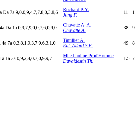
Rochard P. Y.
a
D
a
7
a
9,0,0,9,4,7,7,8,0,3,8,6
11
1
Jung F.
Chavatte A. A.
4
a
D
a
1
a
0,9,7,9,0,0,7,6,0,9,0
38
9
Chavatte A.
Tintillier A.
a
4
a
7
a
0,3,8,1,9,3,7,9,6,3,1,0
49
8
Ent. Allard S.E.
Mlle Pauline Prod'Homme
1
a
1
a
3
a
0,9,2,4,0,7,0,9,9,7
1.5
7
Duvaldestin Th.