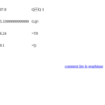
07.8
QQ
3
5.33999999999999
G@:
6.24
=T0
9.1
=[)
comment lire le graphique