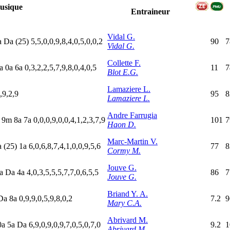
usique
Entraineur
Vidal G.
a
D
a
(25)
5,5,0,0,9,8,4,0,5,0,0,2
90
7
Vidal G.
Collette F.
a
0
a
6
a
0,3,2,2,5,7,9,8,0,4,0,5
11
7
Blot E.G.
Lamaziere L.
,9,2,9
95
8
Lamaziere L.
Andre Farrugia
9
m
8
a
7
a
0,0,0,9,0,0,4,1,2,3,7,9
101
7
Haon D.
Marc-Martin V.
a
(25)
1
a
6,0,6,8,7,4,1,0,0,9,5,6
77
8
Cormy M.
Jouve G.
a
D
a
4
a
4,0,3,5,5,5,7,7,0,6,5,5
86
7
Jouve G.
Briand Y. A.
D
a
8
a
0,9,9,0,5,9,8,0,2
7.2
9
Mary C.A.
Abrivard M.
0
a
5
a
D
a
6,9,0,9,0,9,7,0,5,0,7,0
9.2
1
Abrivard M.