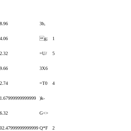
8.96
3b,
4.06
g;
1
2.32
=U/
5
9.66
3X6
2.74
=T0
4
1.67999999999999
)k-
6.32
G<>
02.47999999999999
Q*F
2