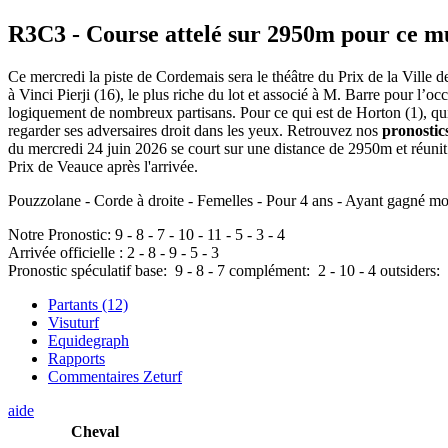
R3C3
- Course attelé sur 2950m pour ce m
Ce mercredi la piste de Cordemais sera le théâtre du Prix de la Ville 
à Vinci Pierji (16), le plus riche du lot et associé à M. Barre pour l’o
logiquement de nombreux partisans. Pour ce qui est de Horton (1), qui 
regarder ses adversaires droit dans les yeux. Retrouvez nos
pronostic
du mercredi 24 juin 2026 se court sur une distance de 2950m et réuni
Prix de Veauce après l'arrivée.
Pouzzolane - Corde à droite - Femelles - Pour 4 ans - Ayant gagné mo
Notre Pronostic:
9
-
8
-
7
-
10
-
11
-
5
-
3
-
4
Arrivée officielle :
2
-
8
-
9
-
5
-
3
Pronostic spéculatif
base:
9
-
8
-
7
complément:
2
-
10
-
4
outsiders:
Partants (12)
Visuturf
Equidegraph
Rapports
Commentaires Zeturf
aide
Cheval