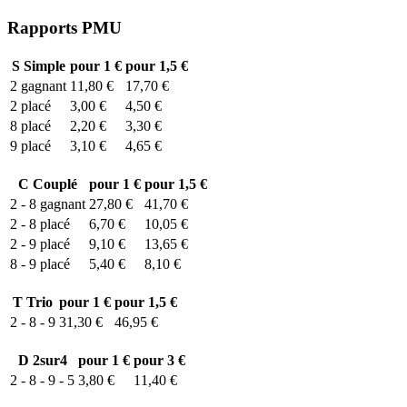
Rapports PMU
S
Simple
pour 1 €
pour 1,5 €
2
gagnant
11,80 €
17,70 €
2
placé
3,00 €
4,50 €
8
placé
2,20 €
3,30 €
9
placé
3,10 €
4,65 €
C
Couplé
pour 1 €
pour 1,5 €
2 - 8
gagnant
27,80 €
41,70 €
2 - 8
placé
6,70 €
10,05 €
2 - 9
placé
9,10 €
13,65 €
8 - 9
placé
5,40 €
8,10 €
T
Trio
pour 1 €
pour 1,5 €
2 - 8 - 9
31,30 €
46,95 €
D
2sur4
pour 1 €
pour 3 €
2 - 8 - 9 - 5
3,80 €
11,40 €