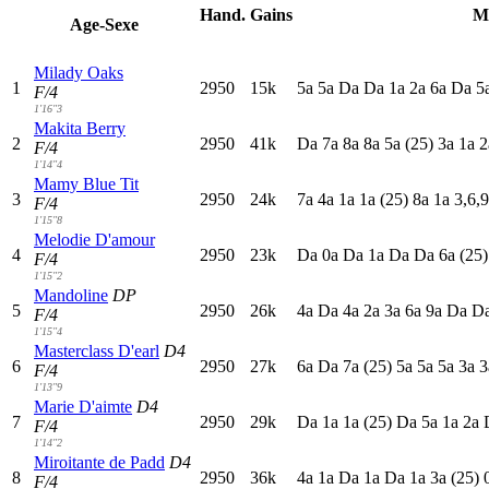
Hand.
Gains
M
Age-Sexe
Milady Oaks
1
2950
15k
5
a
5
a
D
a
D
a
1
a
2
a
6
a
D
a
5
F/4
1'16"3
Makita Berry
2
2950
41k
D
a
7
a
8
a
8
a
5
a
(25)
3
a
1
a
2
F/4
1'14"4
Mamy Blue Tit
3
2950
24k
7
a
4
a
1
a
1
a
(25)
8
a
1
a
3,6,9
F/4
1'15"8
Melodie D'amour
4
2950
23k
D
a
0
a
D
a
1
a
D
a
D
a
6
a
(25)
F/4
1'15"2
Mandoline
DP
5
2950
26k
4
a
D
a
4
a
2
a
3
a
6
a
9
a
D
a
D
F/4
1'15"4
Masterclass D'earl
D4
6
2950
27k
6
a
D
a
7
a
(25)
5
a
5
a
5
a
3
a
3
F/4
1'13"9
Marie D'aimte
D4
7
2950
29k
D
a
1
a
1
a
(25)
D
a
5
a
1
a
2
a
F/4
1'14"2
Miroitante de Padd
D4
8
2950
36k
4
a
1
a
D
a
1
a
D
a
1
a
3
a
(25)
F/4