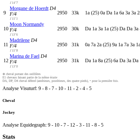
1'14"7
Morgane de Hoerdt
D4
9
2950
33k
1
a
(25)
0
a
D
a
1
a
6
a
3
a
3
a
2
F/4
1'15"1
Moon Normandy
10
2950
30k
D
a
1
a
3
a
1
a
(25)
D
a
D
a
3
a
F/4
1'13"6
Madrilene
D4
11
2950
31k
0
a
7
a
2
a
(25)
9
a
1
a
7
a
3
a
1
F/4
1'15"8
Marina de Fael
D4
12
2950
31k
D
a
1
a
8
a
(25)
6
a
D
a
3
a
D
a
F/4
1'13"0
⊗ cheval portant des oeilllères
E1 chevaux faisant partie de la même écurie
DA, DP, D4 cheval déferré (antérieurs, postérieurs, des quatre pieds), • pour la première fois.
Analyse Visuturf:
9
-
8
-
7
-
10
-
11
-
2
-
4
-
5
Cheval
Jockey
Analyse Equidegraph:
9
-
10
-
7
-
12
-
3
-
11
-
8
-
5
Stats