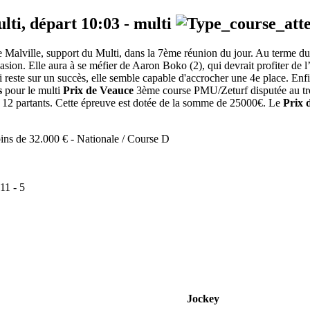
ulti, départ
10:03
-
multi
de Malville, support du Multi, dans la 7ème réunion du jour. Au terme du 
ccasion. Elle aura à se méfier de Aaron Boko (2), qui devrait profiter de l
reste sur un succès, elle semble capable d'accrocher une 4e place. Enfi
s
pour le multi
Prix de Veauce
3ème course PMU/Zeturf disputée au trot 
t 12 partants. Cette épreuve est dotée de la somme de 25000€. Le
Prix 
ins de 32.000 € - Nationale / Course D
11
-
5
Jockey