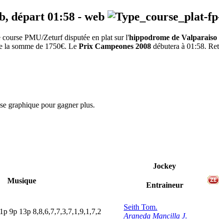
b, départ
01:58
-
web
course PMU/Zeturf disputée en plat sur l'
hippodrome de Valparaiso
 de la somme de 1750€. Le
Prix Campeones 2008
débutera à 01:58. Ret
yse graphique pour gagner plus.
Jockey
Musique
Entraineur
Seith Tom.
1
p
9
p
13p
8,8,6,7,7,3,7,1,9,1,7,2
Araneda Mancilla J.