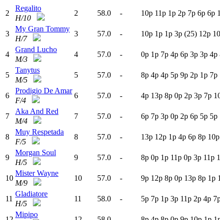
Regalito
2
2
58.0
-
10p
11p
1
p
2
p
7
p
6
p
6
p
H/10
My Gran Tommy
3
3
57.0
-
10p
1
p
1
p
3
p
(25)
12p
1
H/7
Grand Lucho
4
4
57.0
-
0
p
1
p
7
p
4
p
6
p
3
p
3
p
4
p
M/3
Tanytus
5
5
57.0
-
8
p
4
p
4
p
5
p
9
p
2
p
1
p
7
p
M/5
Prodigio De Amar
6
6
57.0
-
4
p
13p
8
p
0
p
2
p
3
p
7
p
1
F/4
Aka And Red
7
7
57.0
-
6
p
7
p
3
p
0
p
2
p
6
p
5
p
5
p
M/4
Muy Respetada
8
8
57.0
-
13p
12p
1
p
4
p
6
p
8
p
10p
F/5
Morgan Soul
9
9
57.0
-
8
p
0
p
1
p
11p
0
p
3
p
11p
H/5
Mister Wayne
10
10
57.0
-
9
p
12p
8
p
0
p
13p
8
p
1
p
M/9
Gladiatore
11
11
58.0
-
5
p
7
p
1
p
3
p
11p
2
p
4
p
7
H/5
Mipipo
12
12
58.0
-
8
p
4
p
8
p
0
p
9
p
10p
1
p
1