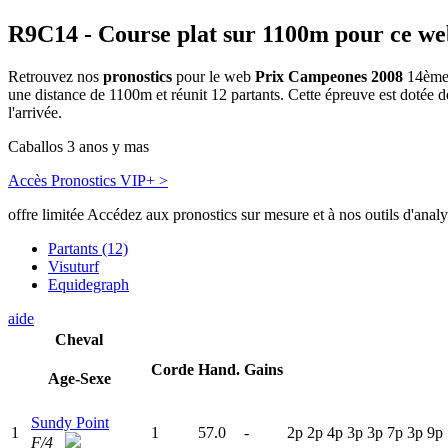
R9C14
- Course plat sur 1100m pour ce we
Retrouvez nos
pronostics
pour le web
Prix Campeones 2008
14ème 
une distance de 1100m et réunit 12 partants. Cette épreuve est dotée
l'arrivée.
Caballos 3 anos y mas
Accès Pronostics VIP+ >
offre limitée
Accédez aux pronostics sur mesure et à nos outils d'anal
Partants (12)
Visuturf
Equidegraph
aide
Cheval
Corde
Hand.
Gains
Age-Sexe
Sundy Point
1
1
57.0
-
2
p
2
p
4
p
3
p
3
p
7
p
3
p
9
p
F/4