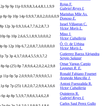
Rojas F.
12p
9
p
9
p
11p
0,9,9,8,3,4,4,8,1,1,9,9
Gabriel Reyes I.
Marinhas Mlle As.
0p
8
p
0
p
10p
14p
0,9,9,7,8,0,2,0,0,6,0,9
Donoso E.
Israel Villagran C.
8
p
12p
3
p
0,9,3,6,4,7,7,6,2,8,7,3
Victor Moris L.
Mino J.
10p
0
p
10p
2,6,6,5,1,8,9,3,0,0,0,2
Victor Caballeria
Ó. O. de Urbina
0p
0
p
12p
10p
6,7,2,0,8,7,3,0,0,8,0,0
Victor Moris L.
Gutierrez Baeza Alejandra
1
p
7
p
3
p
4,3,7,0,8,4,5,5,9,3,7,2
Sergio Salazar
Omar Vargas Carpio
8
p
6
p
(25)
8
p
7,8,9,6,4,2,0,2,4,2,9,8
Lagunas R. E.
Ronald Fabiano Fournet
1
p
11p
0
p
5
p
2,0,9,9,0,7,9,9,9,0,5,1
Araneda Mancilla J.
Antoni Fuenzalida R.
11p
6
p
7
p
(25)
1,8,2,0,7,2,9,9,4,3,6,6
Victor Caballeria
Quinteros R.
p
6
p
4
p
8
p
5,3,9,7,9,8,6,3,4,6,2,8
Gabriel Reyes I.
Carlos Saul Perez Gullo
p
5
p
6
p
2
p
2,6,2,0,1,0,9,9,5,4,8,6