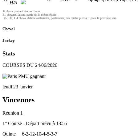
H/5
⊗ cheval portant des oeilllères
E1 chevaux faisant partie de la même écurie
DA, DP, D4 cheval déferré (antérieurs, postérieurs, des quatre pieds), • pour la première fois.
Cheval
Jockey
Stats
COURSES DU 24/06/2026
jeudi 23 janvier
Vincennes
Réunion 1
1° Course - Départ prévu à 13:55
Quinte
6-2-12-10-4-5-3-7