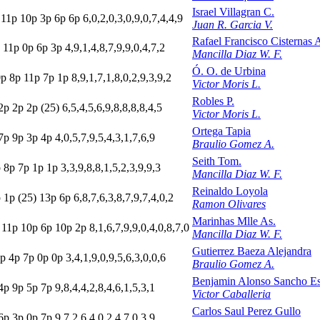
Israel Villagran C.
11p
10p
3
p
6
p
6
p
6,0,2,0,3,0,9,0,7,4,4,9
Juan R. Garcia V.
Rafael Francisco Cisternas 
11p
0
p
6
p
3
p
4,9,1,4,8,7,9,9,0,4,7,2
Mancilla Diaz W. F.
Ó. O. de Urbina
0p
8
p
11p
7
p
1
p
8,9,1,7,1,8,0,2,9,3,9,2
Victor Moris L.
Robles P.
2
p
2
p
2
p
(25)
6,5,4,5,6,9,8,8,8,8,4,5
Victor Moris L.
Ortega Tapia
7
p
9
p
3
p
4
p
4,0,5,7,9,5,4,3,1,7,6,9
Braulio Gomez A.
Seith Tom.
p
8
p
7
p
1
p
1
p
3,3,9,8,8,1,5,2,3,9,9,3
Mancilla Diaz W. F.
Reinaldo Loyola
p
1
p
(25)
13p
6
p
6,8,7,6,3,8,7,9,7,4,0,2
Ramon Olivares
Marinhas Mlle As.
11p
10p
6
p
10p
2
p
8,1,6,7,9,9,0,4,0,8,7,0
Mancilla Diaz W. F.
Gutierrez Baeza Alejandra
p
4
p
7
p
0
p
0
p
3,4,1,9,0,9,5,6,3,0,0,6
Braulio Gomez A.
Benjamin Alonso Sancho Es
4
p
9
p
5
p
7
p
9,8,4,4,2,8,4,6,1,5,3,1
Victor Caballeria
Carlos Saul Perez Gullo
6
p
3
p
0
p
7
p
9,7,2,6,4,0,2,4,7,0,3,9