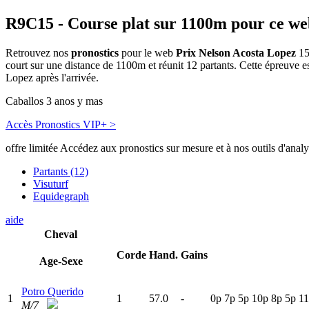
R9C15
- Course plat sur 1100m pour ce we
Retrouvez nos
pronostics
pour le web
Prix Nelson Acosta Lopez
15
court sur une distance de 1100m et réunit 12 partants. Cette épreuve
Lopez après l'arrivée.
Caballos 3 anos y mas
Accès Pronostics VIP+ >
offre limitée
Accédez aux pronostics sur mesure et à nos outils d'anal
Partants (12)
Visuturf
Equidegraph
aide
Cheval
Corde
Hand.
Gains
Age-Sexe
Potro Querido
1
1
57.0
-
0
p
7
p
5
p
10p
8
p
5
p
1
M/7