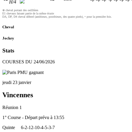
H/4
⊗ cheval portant des oeilllères
E1 chevaux faisant partie de la même écurie
DA, DP, D4 cheval déferré (antérieurs, postérieurs, des quatre pieds), • pour la première fois.
Cheval
Jockey
Stats
COURSES DU 24/06/2026
jeudi 23 janvier
Vincennes
Réunion 1
1° Course - Départ prévu à 13:55
Quinte
6-2-12-10-4-5-3-7