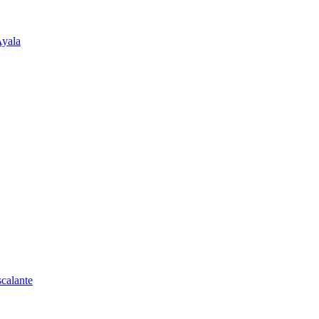
Ayala
calante