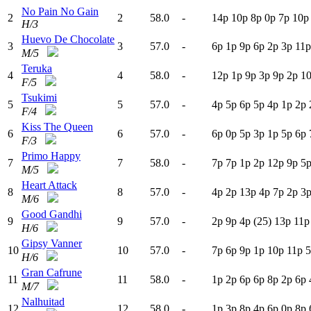
No Pain No Gain
2
2
58.0
-
14p
10p
8
p
0
p
7
p
10p
H/3
Huevo De Chocolate
3
3
57.0
-
6
p
1
p
9
p
6
p
2
p
3
p
11p
M/5
Teruka
4
4
58.0
-
12p
1
p
9
p
3
p
9
p
2
p
1
F/5
Tsukimi
5
5
57.0
-
4
p
5
p
6
p
5
p
4
p
1
p
2
p
F/4
Kiss The Queen
6
6
57.0
-
6
p
0
p
5
p
3
p
1
p
5
p
6
p
F/3
Primo Happy
7
7
58.0
-
7
p
7
p
1
p
2
p
12p
9
p
5
M/5
Heart Attack
8
8
57.0
-
4
p
2
p
13p
4
p
7
p
2
p
3
M/6
Good Gandhi
9
9
57.0
-
2
p
9
p
4
p
(25)
13p
11p
H/6
Gipsy Vanner
10
10
57.0
-
7
p
6
p
9
p
1
p
10p
11p
5
H/6
Gran Cafrune
11
11
58.0
-
1
p
2
p
6
p
6
p
8
p
2
p
6
p
M/7
Nalhuitad
12
12
58.0
-
1
p
3
p
8
p
4
p
6
p
0
p
8
p