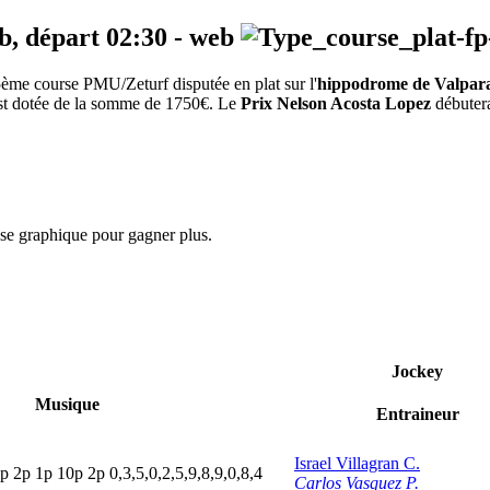
b, départ
02:30
-
web
ème course PMU/Zeturf disputée en plat sur l'
hippodrome de Valpara
 est dotée de la somme de 1750€. Le
Prix Nelson Acosta Lopez
débutera
yse graphique pour gagner plus.
Jockey
Musique
Entraineur
Israel Villagran C.
1p
2
p
1
p
10p
2
p
0,3,5,0,2,5,9,8,9,0,8,4
Carlos Vasquez P.