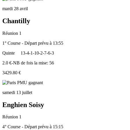
mardi 28 avril
Chantilly
Réunion 1
1° Course - Départ prévu à 13:55
Quinte
13-4-1-10-2-7-6-3
2.0 €-NB de fois la mise: 56
3429.80 €
samedi 13 juillet
Enghien Soisy
Réunion 1
4° Course - Départ prévu à 15:15