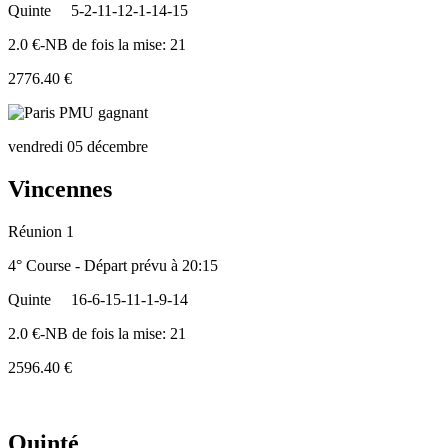
Quinte
5-2-11-12-1-14-15
2.0 €-NB de fois la mise: 21
2776.40 €
vendredi 05 décembre
Vincennes
Réunion 1
4° Course - Départ prévu à 20:15
Quinte
16-6-15-11-1-9-14
2.0 €-NB de fois la mise: 21
2596.40 €
Quinté