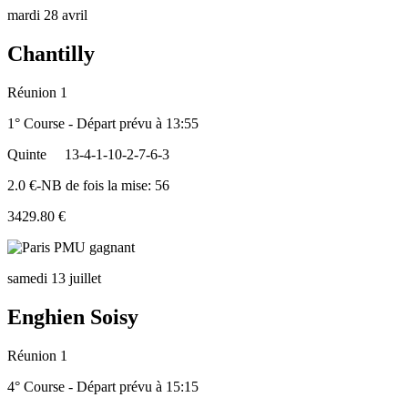
mardi 28 avril
Chantilly
Réunion 1
1° Course - Départ prévu à 13:55
Quinte
13-4-1-10-2-7-6-3
2.0 €-NB de fois la mise: 56
3429.80 €
samedi 13 juillet
Enghien Soisy
Réunion 1
4° Course - Départ prévu à 15:15