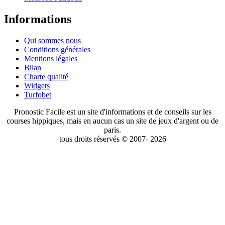
Informations
Qui sommes nous
Conditions générales
Mentions légales
Bilan
Charte qualité
Widgets
Turfobet
Pronostic Facile est un site d'informations et de conseils sur les
courses hippiques, mais en aucun cas un site de jeux d'argent ou de
paris.
tous droits réservés © 2007- 2026