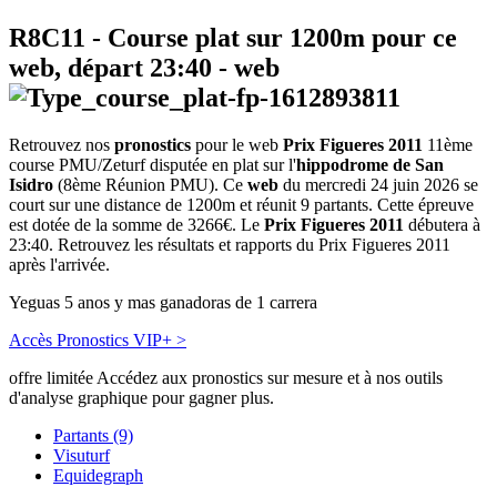
R8C11
- Course plat sur 1200m pour ce
web, départ
23:40
-
web
Retrouvez nos
pronostics
pour le web
Prix Figueres 2011
11ème
course PMU/Zeturf disputée en plat sur l'
hippodrome de San
Isidro
(8ème Réunion PMU). Ce
web
du mercredi 24 juin 2026 se
court sur une distance de 1200m et réunit 9 partants. Cette épreuve
est dotée de la somme de 3266€. Le
Prix Figueres 2011
débutera à
23:40. Retrouvez les résultats et rapports du Prix Figueres 2011
après l'arrivée.
Yeguas 5 anos y mas ganadoras de 1 carrera
Accès Pronostics VIP+ >
offre limitée
Accédez aux pronostics sur mesure et à nos outils
d'analyse graphique pour gagner plus.
Partants (9)
Visuturf
Equidegraph