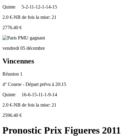
Quinte
5-2-11-12-1-14-15
2.0 €-NB de fois la mise: 21
2776.40 €
vendredi 05 décembre
Vincennes
Réunion 1
4° Course - Départ prévu à 20:15
Quinte
16-6-15-11-1-9-14
2.0 €-NB de fois la mise: 21
2596.40 €
Pronostic Prix Figueres 2011