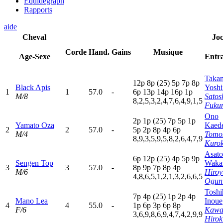
Equidegraph
Rapports
aide
Cheval
Jo
Corde
Hand.
Gains
Musique
Age-Sexe
Entr
Takan
12p
8
p
(25)
5
p
7
p
8
p
Black Apis
Yosh
1
1
57.0
-
6
p
13p
14p
16p
1
p
M/8
Satos
8,2,5,3,2,4,7,6,4,9,1,5
Fuku
Ono
2
p
1
p
(25)
7
p
5
p
1
p
Yamato Oza
Kaed
2
2
57.0
-
5
p
2
p
8
p
4
p
6
p
M/4
Tomo
8,9,3,5,9,5,8,2,6,4,7,9
Kuro
Asato
6
p
12p
(25)
4
p
5
p
9
p
Sengen Top
Waka
3
3
57.0
-
8
p
9
p
7
p
8
p
4
p
M/6
Hiroy
4,8,6,5,1,2,1,3,2,6,6,5
Ogun
Toshi
7
p
4
p
(25)
1
p
2
p
4
p
Mano Lea
Inoue
4
4
55.0
-
1
p
6
p
3
p
6
p
8
p
F/6
Kawa
3,6,9,8,6,9,4,7,4,2,9,9
Hirok