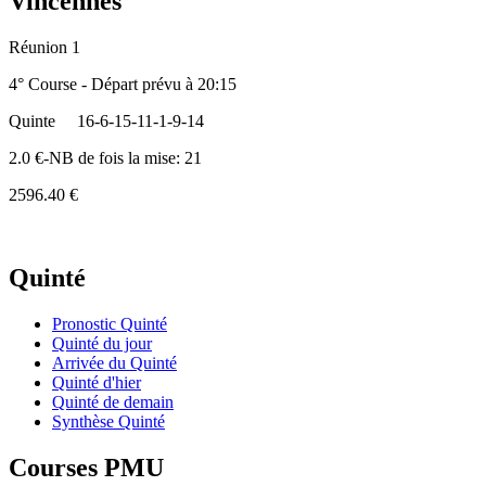
Vincennes
Réunion 1
4° Course - Départ prévu à 20:15
Quinte
16-6-15-11-1-9-14
2.0 €-NB de fois la mise: 21
2596.40 €
Quinté
Pronostic Quinté
Quinté du jour
Arrivée du Quinté
Quinté d'hier
Quinté de demain
Synthèse Quinté
Courses PMU