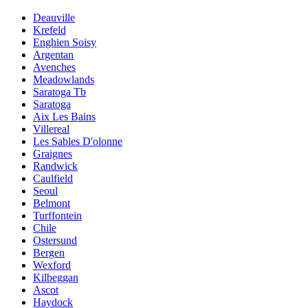
Deauville
Krefeld
Enghien Soisy
Argentan
Avenches
Meadowlands
Saratoga Tb
Saratoga
Aix Les Bains
Villereal
Les Sables D'olonne
Graignes
Randwick
Caulfield
Seoul
Belmont
Turffontein
Chile
Ostersund
Bergen
Wexford
Kilbeggan
Ascot
Haydock