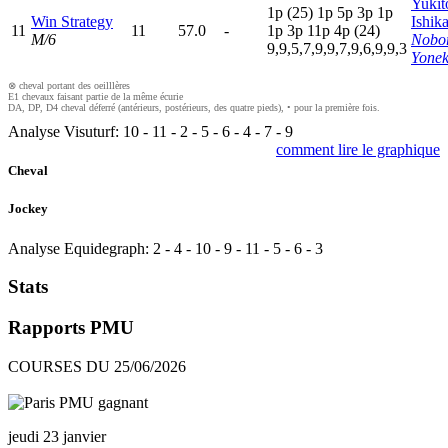
Yukit
1
p
(25)
1
p
5
p
3
p
1
p
Win Strategy
Ishik
11
11
57.0
-
1
p
3
p
11p
4
p
(24)
M/6
Nobo
9,9,5,7,9,9,7,9,6,9,9,3
Yone
⊗ cheval portant des oeilllères
E1 chevaux faisant partie de la même écurie
DA, DP, D4 cheval déferré (antérieurs, postérieurs, des quatre pieds), • pour la première fois.
Analyse Visuturf:
10
-
11
-
2
-
5
-
6
-
4
-
7
-
9
comment lire le graphique
Cheval
Jockey
Analyse Equidegraph:
2
-
4
-
10
-
9
-
11
-
5
-
6
-
3
Stats
Rapports PMU
COURSES DU 25/06/2026
jeudi 23 janvier