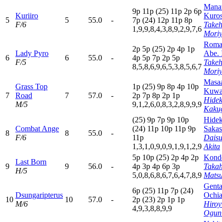
Mana
9
p
11p
(25)
11p
2
p
6
p
Kuriiro
Kuro
5
5
55.0
-
7
p
(24)
12p
11p
8
p
F/6
Takeh
1,9,9,8,4,3,8,9,2,9,7,6
Mori
Roma
2
p
5
p
(25)
2
p
4
p
1
p
Lady Pyro
Abe. 
6
6
55.0
-
4
p
5
p
7
p
2
p
5
p
F/5
Takeh
8,5,8,6,9,6,5,3,8,5,6,7
Mori
Masa
Grass Top
1
p
(25)
9
p
8
p
4
p
10p
Kuwa
7
Road
7
57.0
-
2
p
7
p
8
p
2
p
1
p
Hidek
M/5
9,1,2,6,0,8,3,2,8,9,9,9
Kaku
(25)
9
p
7
p
9
p
10p
Hidek
Combat Ange
(24)
11p
10p
11p
9
p
Sakas
8
8
55.0
-
F/6
11p
Dais
1,3,1,0,9,0,9,1,9,1,2,9
Akita
5
p
10p
(25)
2
p
4
p
2
p
Kondo
Last Born
9
9
56.0
-
4
p
3
p
4
p
6
p
3
p
Takah
H/5
5,0,8,6,8,6,7,6,4,7,8,9
Mats
Gent
6
p
(25)
11p
7
p
(24)
Dsungaripterus
Ochia
10
10
57.0
-
2
p
(23)
2
p
1
p
1
p
M/6
Hiroy
4,9,3,8,8,9,9
Ogun