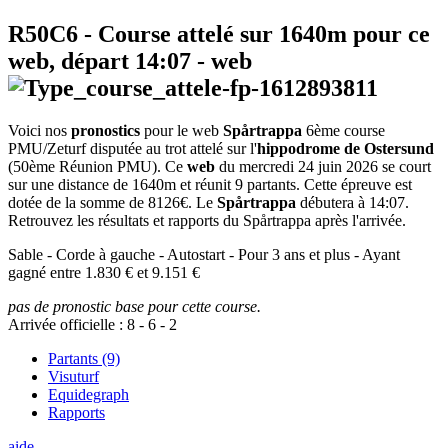
R50C6
- Course attelé sur 1640m pour ce
web, départ
14:07
-
web
Voici nos
pronostics
pour le web
Spårtrappa
6ème course
PMU/Zeturf disputée au trot attelé sur l'
hippodrome de Ostersund
(50ème Réunion PMU). Ce
web
du mercredi 24 juin 2026 se court
sur une distance de 1640m et réunit 9 partants. Cette épreuve est
dotée de la somme de 8126€. Le
Spårtrappa
débutera à 14:07.
Retrouvez les résultats et rapports du Spårtrappa après l'arrivée.
Sable - Corde à gauche - Autostart - Pour 3 ans et plus - Ayant
gagné entre 1.830 € et 9.151 €
pas de pronostic base pour cette course.
Arrivée officielle :
8
-
6
-
2
Partants (9)
Visuturf
Equidegraph
Rapports
aide