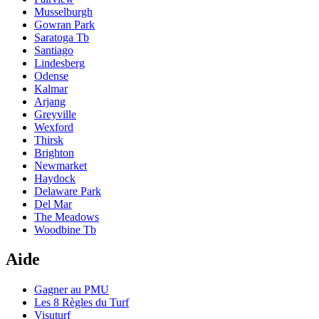
Musselburgh
Gowran Park
Saratoga Tb
Santiago
Lindesberg
Odense
Kalmar
Arjang
Greyville
Wexford
Thirsk
Brighton
Newmarket
Haydock
Delaware Park
Del Mar
The Meadows
Woodbine Tb
Aide
Gagner au PMU
Les 8 Règles du Turf
Visuturf