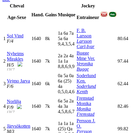
Cheval
Jockey
Hand.
Gains
Musique
Age-Sexe
Entraineur
F. B.
1
a
6
a
7
a
Sol Vind
Larsson
1
1640
8k
5
a
6
a
80.64
F/4
Larsson
9,4,3,5,4
Carl-Ivar
Bugge
Nyheims
2
a
2
a
4
a
Mme Ver.
Mirakles
2
1640
7k
1
a
1
a
97.44
Veronika
H/5
8,8,6,9,9
Bugge
1'31"7
0
a
5
a
0
a
Soderlund
Vejmo Jarva
6
a
(25)
Ken.
3
1640
6k
62.44
F/6
4
a
Soderlund
0,5,0,4,6
Kenth
Fremstad
6
a
5
a
2
a
Norlilja
Monika
4
1640
7k
4
a
3
a
82.46
F/9
Monika
4,5,8,6,7
1'31"7
Fremstad
Persson J.
1
a
1
a
1
a
Järvsökotten
O.
5
1640
7k
(25)
Q
a
99.82
M/3
Persson