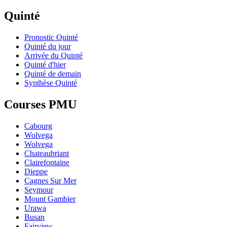
Quinté
Pronostic Quinté
Quinté du jour
Arrivée du Quinté
Quinté d'hier
Quinté de demain
Synthèse Quinté
Courses PMU
Cabourg
Wolvega
Wolvega
Chateaubriant
Clairefontaine
Dieppe
Cagnes Sur Mer
Seymour
Mount Gambier
Urawa
Busan
Fairview