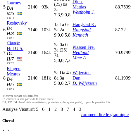
Djuse
Journey
(25)
0
a
5
2140
93k
Mattias
88.759
DA
2
a
Westholm J.
M/5
7,3,9,0,8
1'11"4
Reshevsky
1
a
1
a
0
a
Haugstad K.
D4
6
2140
103k
5
a
2
a
Haugstad
87.22
H/8
9,9,0,5,8
Kenneth
1'10"9
Classic
5
a
0
a
0
a
Plassen Fre.
Hill U.S.
3
a
(25)
7
2140
164k
Hedlund
70.979
D4
7
a
Mme A.
H/7
5,0,0,7,3
1'12"3
Kingen
5
a
D
a
4
a
Wajersten
Mearas
8
2140
181k
8
a
3
a
Dan.
81.199
D4
5,0,6,2,7
D. Wäjersten
H/6
1'10"1
⊗ cheval portant des oeilllères
E1 chevaux faisant partie de la même écurie
DA, DP, D4 cheval déferré (antérieurs, postérieurs, des quatre pieds), • pour la première fois.
Analyse Visuturf:
5
-
6
-
1
-
2
-
8
-
7
-
4
-
3
comment lire le graphique
Cheval