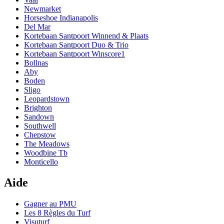
Newmarket
Horseshoe Indianapolis
Del Mar
Kortebaan Santpoort Winnend & Plaats
Kortebaan Santpoort Duo & Trio
Kortebaan Santpoort Winscore1
Bollnas
Aby
Boden
Sligo
Leopardstown
Brighton
Sandown
Southwell
Chepstow
The Meadows
Woodbine Tb
Monticello
Aide
Gagner au PMU
Les 8 Règles du Turf
Visuturf