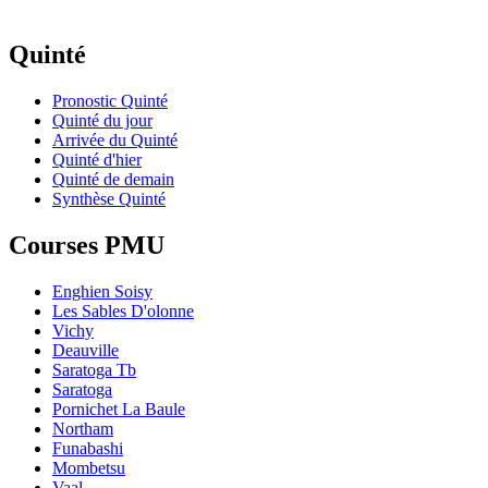
Quinté
Pronostic Quinté
Quinté du jour
Arrivée du Quinté
Quinté d'hier
Quinté de demain
Synthèse Quinté
Courses PMU
Enghien Soisy
Les Sables D'olonne
Vichy
Deauville
Saratoga Tb
Saratoga
Pornichet La Baule
Northam
Funabashi
Mombetsu
Vaal