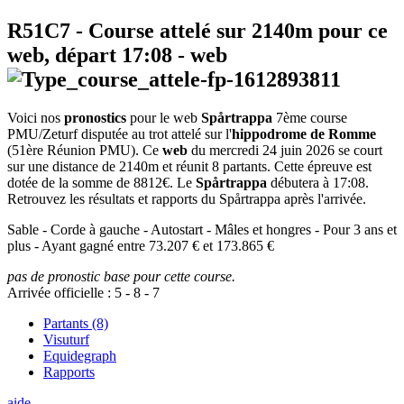
R51C7
- Course attelé sur 2140m pour ce
web, départ
17:08
-
web
Voici nos
pronostics
pour le web
Spårtrappa
7ème course
PMU/Zeturf disputée au trot attelé sur l'
hippodrome de Romme
(51ère Réunion PMU). Ce
web
du mercredi 24 juin 2026 se court
sur une distance de 2140m et réunit 8 partants. Cette épreuve est
dotée de la somme de 8812€. Le
Spårtrappa
débutera à 17:08.
Retrouvez les résultats et rapports du Spårtrappa après l'arrivée.
Sable - Corde à gauche - Autostart - Mâles et hongres - Pour 3 ans et
plus - Ayant gagné entre 73.207 € et 173.865 €
pas de pronostic base pour cette course.
Arrivée officielle :
5
-
8
-
7
Partants (8)
Visuturf
Equidegraph
Rapports
aide