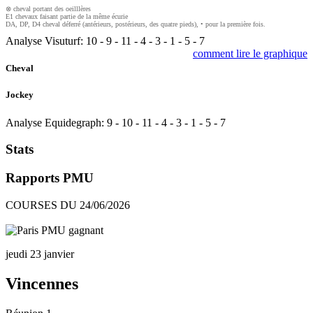
⊗ cheval portant des oeilllères
E1 chevaux faisant partie de la même écurie
DA, DP, D4 cheval déferré (antérieurs, postérieurs, des quatre pieds), • pour la première fois.
Analyse Visuturf:
10
-
9
-
11
-
4
-
3
-
1
-
5
-
7
comment lire le graphique
Cheval
Jockey
Analyse Equidegraph:
9
-
10
-
11
-
4
-
3
-
1
-
5
-
7
Stats
Rapports PMU
COURSES DU 24/06/2026
jeudi 23 janvier
Vincennes