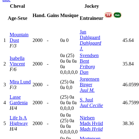
Cheval
Jockey
Hand.
Gains
Musique
Age-Sexe
Entraineur
Jan
Mountain
Dahlgaard
1
Dust
2000
-
0
a
0
45.64
Dahlgaard
F/3
J.
0
a
(25)
Svendsen
Isabella
0
a
0
a
0
a
Bent
2
Vincent
2000
-
35.84
0
a
Friborg
F/6
0,0,0,0,0
Dan
Jorgensen
Mira Lund
(25)
0
a
3
2000
-
Birger
46.059
F/3
0
a
0,0
Juul M.
Lasse
(25)
0
a
S. Juul
4
Gardenia
2000
-
0
a
0
a
0
a
46.759
Juul Cecilie
H/4
0,0,0,0
0
a
0
a
Life Is A
Nielsen
(25)
0
a
5
Highway
2000
-
Mads Hviid
38.36
0
a
0
a
H/4
Mads Hviid
0,0,0,0,0
0
a
0
a
Mortensen