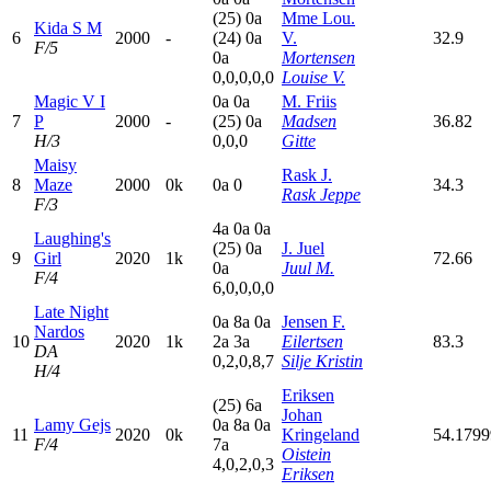
(25)
0
a
Mme Lou.
Kida S M
6
2000
-
(24)
0
a
V.
32.9
F/5
0
a
Mortensen
0,0,0,0,0
Louise V.
Magic V I
0
a
0
a
M. Friis
7
P
2000
-
(25)
0
a
Madsen
36.82
H/3
0,0,0
Gitte
Maisy
Rask J.
8
Maze
2000
0k
0
a
0
34.3
Rask Jeppe
F/3
4
a
0
a
0
a
Laughing's
(25)
0
a
J. Juel
9
Girl
2020
1k
72.66
0
a
Juul M.
F/4
6,0,0,0,0
Late Night
0
a
8
a
0
a
Jensen F.
Nardos
10
2020
1k
2
a
3
a
Eilertsen
83.3
DA
0,2,0,8,7
Silje Kristin
H/4
Eriksen
(25)
6
a
Johan
Lamy Gejs
0
a
8
a
0
a
11
2020
0k
Kringeland
54.179
F/4
7
a
Oistein
4,0,2,0,3
Eriksen