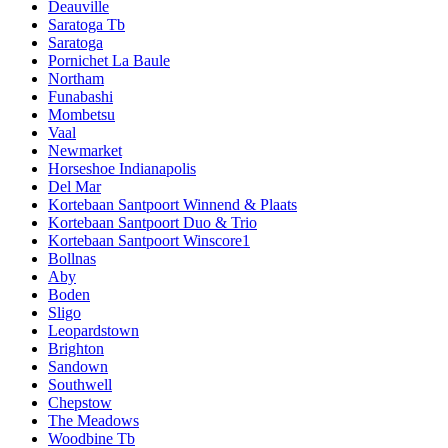
Deauville
Saratoga Tb
Saratoga
Pornichet La Baule
Northam
Funabashi
Mombetsu
Vaal
Newmarket
Horseshoe Indianapolis
Del Mar
Kortebaan Santpoort Winnend & Plaats
Kortebaan Santpoort Duo & Trio
Kortebaan Santpoort Winscore1
Bollnas
Aby
Boden
Sligo
Leopardstown
Brighton
Sandown
Southwell
Chepstow
The Meadows
Woodbine Tb