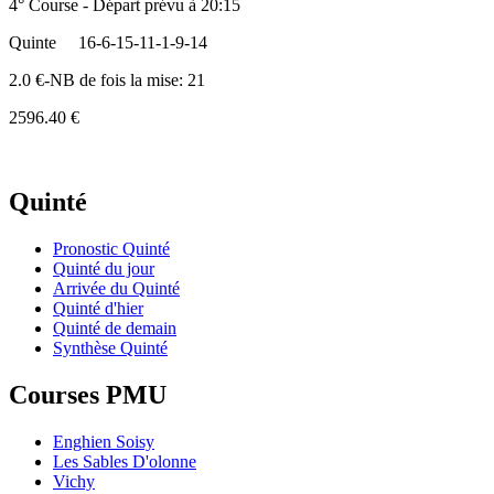
4° Course - Départ prévu à 20:15
Quinte
16-6-15-11-1-9-14
2.0 €-NB de fois la mise: 21
2596.40 €
Quinté
Pronostic Quinté
Quinté du jour
Arrivée du Quinté
Quinté d'hier
Quinté de demain
Synthèse Quinté
Courses PMU
Enghien Soisy
Les Sables D'olonne
Vichy