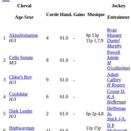
Cheval
Jockey
Corde
Hand.
Gains
Musique
Age-Sexe
Entraineur
Ryan
Akissfromarose
9
p
13p
Munger
1
4
61.0
-
H/3
11p
1,7,9
Daniel
Murphy
Powell
Cello Sonata
Jaimie
2
8
61.0
-
M/3
M
O'callaghan
Adam
Chloe's Boy
3
9
61.0
-
Caffrey
H/3
H Rogers
Crosse D.
Coolshine
4
6
61.0
-
K A
H/3
Heffernan
Heffernan
Dark Leader
5
2
61.0
-
6
p
2
p
4,8
Ja.
H/3
Stack J-A.
D P
Highwayman
11p
15p
6
11
61.0
-
Mcdonogh