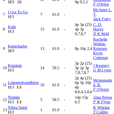
M/3
9
p
9,5,1
F O'brien
McAteer L.
I Got To Go
7
7
61.0
-
T.
H/3
Jack Foley
4
p
3
p
(25)
C. D.
Kalir
8
15
61.0
-
4
p
3
p
Hayes
H/3
6,7,6,7
D K Weld
Rochelle
Wedrat-
Kingcharles
9
13
61.0
-
8
p
16p
2,4
Kroezen
M/3
Kevin
Coleman
3
p
2
p
(25)
Krasimir
J Kearney
10
14
59.5
-
3
p
2
p
3
p
H/3
G M Lyons
7,8,7,8,7
2
p
4
p
(25)
Mcmonagle
Listentodwindblow
6
p
5
p
10p
11
10
61.0
-
d. B.
H/3
4
p
F O'brien
8,6,4,5,0,6
Niobite
14p
15p
Alan Persse
12
5
58.5
-
H/3
6,5
P W Flynn
Nthea Spirit
K Whelan
13
1
61.0
-
H/3
T Collins