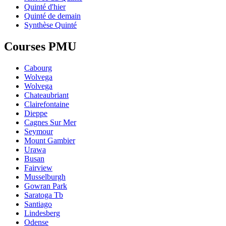
Quinté d'hier
Quinté de demain
Synthèse Quinté
Courses PMU
Cabourg
Wolvega
Wolvega
Chateaubriant
Clairefontaine
Dieppe
Cagnes Sur Mer
Seymour
Mount Gambier
Urawa
Busan
Fairview
Musselburgh
Gowran Park
Saratoga Tb
Santiago
Lindesberg
Odense