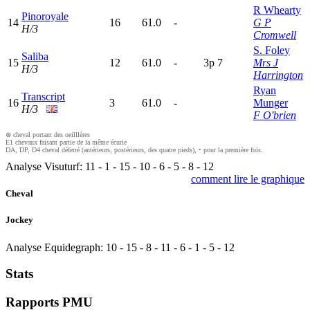
R Whearty
Pinoroyale
14
16
61.0
-
G P
H/3
Cromwell
S. Foley
Saliba
15
12
61.0
-
3
p
7
Mrs J
H/3
Harrington
Ryan
Transcript
16
3
61.0
-
Munger
H/3
F O'brien
⊗ cheval portant des oeilllères
E1 chevaux faisant partie de la même écurie
DA, DP, D4 cheval déferré (antérieurs, postérieurs, des quatre pieds), • pour la première fois.
Analyse Visuturf:
11
-
1
-
15
-
10
-
6
-
5
-
8
-
12
comment lire le graphique
Cheval
Jockey
Analyse Equidegraph:
10
-
15
-
8
-
11
-
6
-
1
-
5
-
12
Stats
Rapports PMU