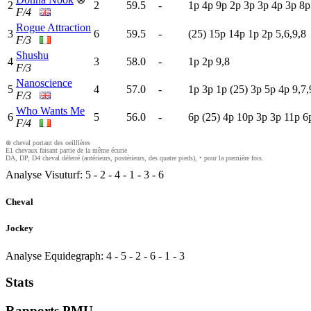
2
2
59.5
-
1
p
4
p
9
p
2
p
3
p
3
p
4
p
3
p
8
F/4
Rogue Attraction
3
6
59.5
-
(25)
15p
14p
1
p
2
p
5,6,9,8
F/3
Shushu
4
3
58.0
-
1
p
2
p
9,8
F/3
Nanoscience
5
4
57.0
-
1
p
3
p
1
p
(25)
3
p
5
p
4
p
9,7,
F/3
Who Wants Me
6
5
56.0
-
6
p
(25)
4
p
10p
3
p
3
p
11p
6
F/4
⊗ cheval portant des oeilllères
E1 chevaux faisant partie de la même écurie
DA, DP, D4 cheval déferré (antérieurs, postérieurs, des quatre pieds), • pour la première fois.
Analyse Visuturf:
5
-
2
-
4
-
1
-
3
-
6
Cheval
Jockey
Analyse Equidegraph:
4
-
5
-
2
-
6
-
1
-
3
Stats
Rapports PMU