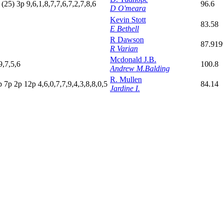
p
(25)
3
p
9,6,1,8,7,7,6,7,2,7,8,6
96.6
D O'meara
Kevin Stott
83.58
E Bethell
R Dawson
87.91
R Varian
Mcdonald J.B.
9,7,5,6
100.8
Andrew M.Balding
R. Mullen
p
7
p
2
p
12p
4,6,0,7,7,9,4,3,8,8,0,5
84.14
Jardine I.