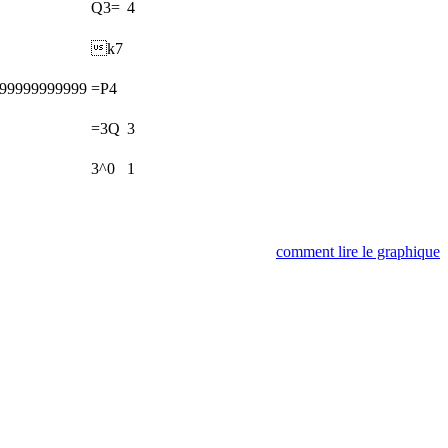
Q3=
4
k7
999999999999
=P4
=3Q
3
3^0
1
comment lire le graphique