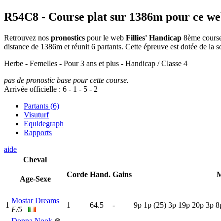
R54C8
- Course plat sur 1386m pour ce w
Retrouvez nos
pronostics
pour le web
Fillies' Handicap
8ème course 
distance de 1386m et réunit 6 partants. Cette épreuve est dotée de l
Herbe - Femelles - Pour 3 ans et plus - Handicap / Classe 4
pas de pronostic base pour cette course.
Arrivée officielle :
6
-
1
-
5
-
2
Partants (6)
Visuturf
Equidegraph
Rapports
aide
Cheval
Corde
Hand.
Gains
M
Age-Sexe
Mostar Dreams
1
1
64.5
-
9
p
1
p
(25)
3
p
19p
20p
3
p
8
F/5
Donna Nook
⊗