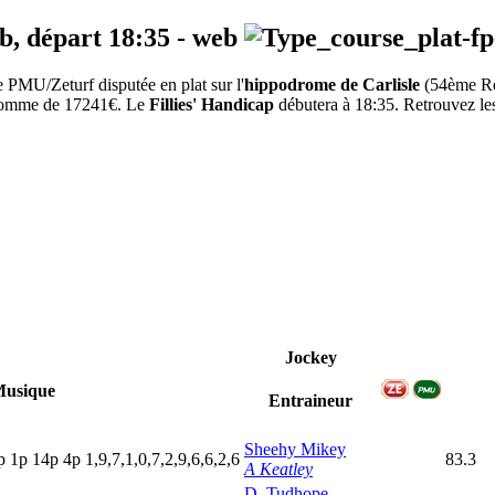
eb, départ
18:35
-
web
PMU/Zeturf disputée en plat sur l'
hippodrome de Carlisle
(54ème R
a somme de 17241€. Le
Fillies' Handicap
débutera à 18:35. Retrouvez les 
Jockey
usique
Entraineur
Sheehy Mikey
p
1
p
14p
4
p
1,9,7,1,0,7,2,9,6,6,2,6
83.3
A Keatley
D. Tudhope