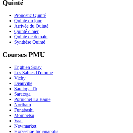
Quinté
Pronostic Quinté
Quinté du jour
Arrivée du Quinté
Quinté d'hier
Quinté de demain
Synthèse Quinté
Courses PMU
Enghien Soisy
Les Sables D'olonne
Vichy
Deauville
Saratoga Tb
Saratoga
Pornichet La Baule
Northam
Funabashi
Mombetsu
Vaal
Newmarket
Horseshoe Indianapolis