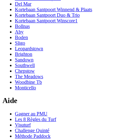
Del Mar
Kortebaan Santpoort Winnend & Plaats
Kortebaan Santpoort Duo & Trio
Kortebaan Santpoort Winscore1
Bollnas
Aby
Boden
Sligo
Leopardstown
Brighton
Sandown
Southwell
Chepstow
The Meadows
Woodbine Tb
Monticello
Aide
Gagner au PMU
Les 8 Règles du Turf
Visuturf
Challenge Quinté
Méthode Paddock