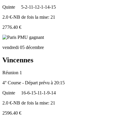
Quinte
5-2-11-12-1-14-15
2.0 €-NB de fois la mise: 21
2776.40 €
vendredi 05 décembre
Vincennes
Réunion 1
4° Course - Départ prévu à 20:15
Quinte
16-6-15-11-1-9-14
2.0 €-NB de fois la mise: 21
2596.40 €