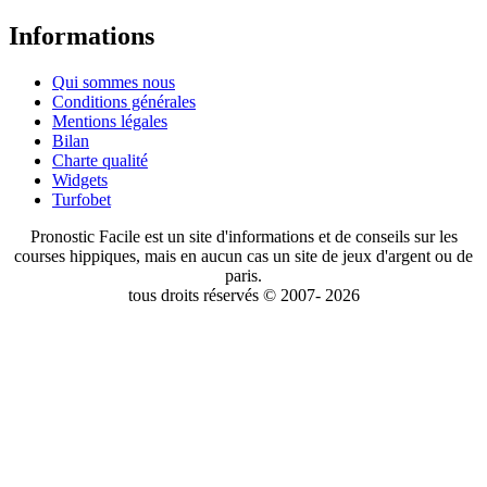
Informations
Qui sommes nous
Conditions générales
Mentions légales
Bilan
Charte qualité
Widgets
Turfobet
Pronostic Facile est un site d'informations et de conseils sur les
courses hippiques, mais en aucun cas un site de jeux d'argent ou de
paris.
tous droits réservés © 2007- 2026