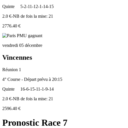
Quinte
5-2-11-12-1-14-15
2.0 €-NB de fois la mise: 21
2776.40 €
vendredi 05 décembre
Vincennes
Réunion 1
4° Course - Départ prévu à 20:15
Quinte
16-6-15-11-1-9-14
2.0 €-NB de fois la mise: 21
2596.40 €
Pronostic Race 7