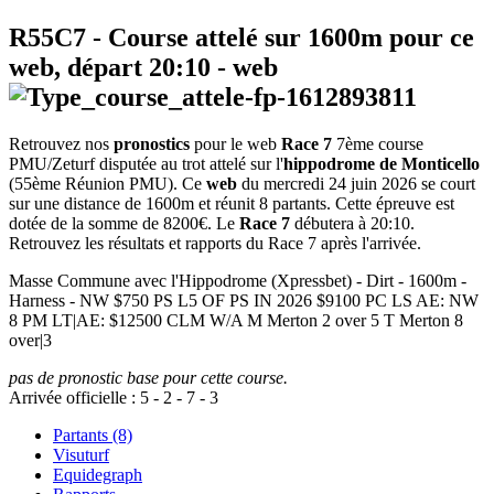
R55C7
- Course attelé sur 1600m pour ce
web, départ
20:10
-
web
Retrouvez nos
pronostics
pour le web
Race 7
7ème course
PMU/Zeturf disputée au trot attelé sur l'
hippodrome de Monticello
(55ème Réunion PMU). Ce
web
du mercredi 24 juin 2026 se court
sur une distance de 1600m et réunit 8 partants. Cette épreuve est
dotée de la somme de 8200€. Le
Race 7
débutera à 20:10.
Retrouvez les résultats et rapports du Race 7 après l'arrivée.
Masse Commune avec l'Hippodrome (Xpressbet) - Dirt - 1600m -
Harness - NW $750 PS L5 OF PS IN 2026 $9100 PC LS AE: NW
8 PM LT|AE: $12500 CLM W/A M Merton 2 over 5 T Merton 8
over|3
pas de pronostic base pour cette course.
Arrivée officielle :
5
-
2
-
7
-
3
Partants (8)
Visuturf
Equidegraph