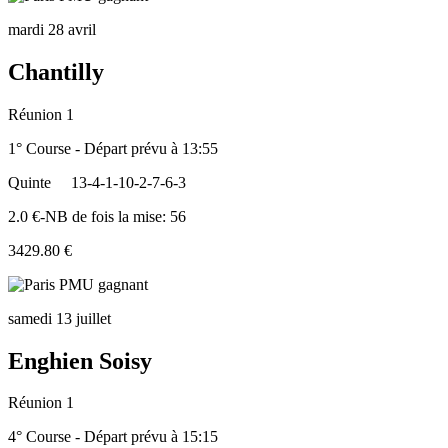
mardi 28 avril
Chantilly
Réunion 1
1° Course - Départ prévu à 13:55
Quinte
13-4-1-10-2-7-6-3
2.0 €-NB de fois la mise: 56
3429.80 €
samedi 13 juillet
Enghien Soisy
Réunion 1
4° Course - Départ prévu à 15:15