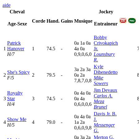
aide
Cheval
Jockey
Corde
Hand.
Gains
Musique
Age-Sexe
Entraineur
Bobby
Patrick
0
a
1
a
0
a
Crivokapich
1
Hanover
1
74.5
-
4
a
0
a
Jr.
H/7
0,9,0,6,0
Lounsbury
R.
Kyle
3
a
2
a
3
a
She's Spicy
Dibenedetto
2
2
79.5
-
0
a
2
a
F/5
Mike
7,8,7,0,8
Sowers
Jim Devaux
Royalty
0
a
4
a
0
a
Carlos A.
3
Star
3
74.5
-
0
a
4
a
Meza
H/4
0,6,0,0,6
Brunel
Davis Jr. B.
0
a
4
a
0
a
Show Me
J.
4
4
79.0
-
1
a
2
a
H/5
Messenger
0,6,0,9,8
G.
0
a
3
a
2
a
Merton G.