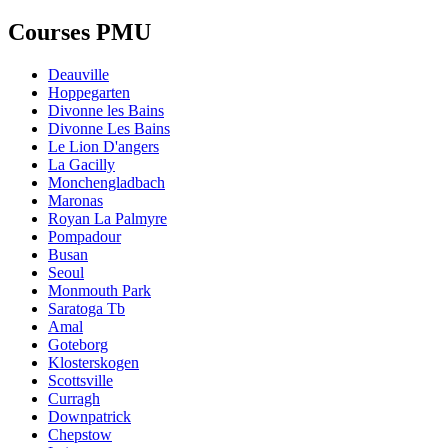
Courses PMU
Deauville
Hoppegarten
Divonne les Bains
Divonne Les Bains
Le Lion D'angers
La Gacilly
Monchengladbach
Maronas
Royan La Palmyre
Pompadour
Busan
Seoul
Monmouth Park
Saratoga Tb
Amal
Goteborg
Klosterskogen
Scottsville
Curragh
Downpatrick
Chepstow