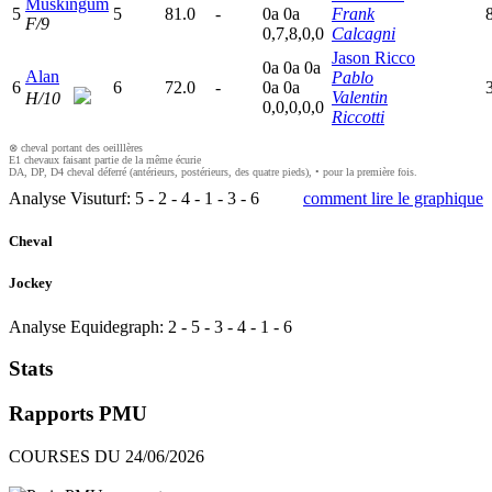
Muskingum
5
5
81.0
-
0
a
0
a
Frank
F/9
0,7,8,0,0
Calcagni
Jason Ricco
0
a
0
a
0
a
Alan
Pablo
6
6
72.0
-
0
a
0
a
Valentin
H/10
0,0,0,0,0
Riccotti
⊗ cheval portant des oeilllères
E1 chevaux faisant partie de la même écurie
DA, DP, D4 cheval déferré (antérieurs, postérieurs, des quatre pieds), • pour la première fois.
Analyse Visuturf:
5
-
2
-
4
-
1
-
3
-
6
comment lire le graphique
Cheval
Jockey
Analyse Equidegraph:
2
-
5
-
3
-
4
-
1
-
6
Stats
Rapports PMU
COURSES DU 24/06/2026