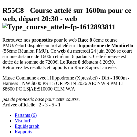
R55C8
- Course attelé sur 1600m pour ce
web, départ
20:30
-
web
Retrouvez nos
pronostics
pour le web
Race 8
8ème course
PMU/Zeturf disputée au trot attelé sur l'
hippodrome de Monticello
(55ème Réunion PMU). Ce
web
du mercredi 24 juin 2026 se court
sur une distance de 1600m et réunit 6 partants. Cette épreuve est
dotée de la somme de 7200€. Le
Race 8
débutera à 20:30.
Retrouvez les résultats et rapports du Race 8 après l'arrivée.
Masse Commune avec l'Hippodrome (Xpressbet) - Dirt - 1600m -
Harness - NW $600 PS L5 OR PS IN 2026 AE: NW 9 PM LT
$8600 PC LS|AE:$10000 CLM W/A
pas de pronostic base pour cette course.
Arrivée officielle :
2
-
3
-
5
-
1
Partants (6)
Visuturf
Equidegraph
Rapports