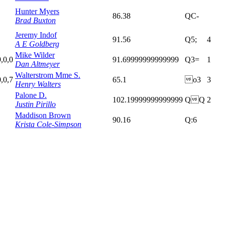
Hunter Myers
86.38
QC-
Brad Buxton
Jeremy Indof
91.56
Q5;
4
A E Goldberg
Mike Wilder
9,0,0
91.69999999999999
Q3=
1
Dan Altmeyer
Walterstrom Mme S.
0,0,7
65.1
o3
3
Henry Walters
Palone D.
102.19999999999999
QQ
2
Justin Pirillo
Maddison Brown
90.16
Q:6
Krista Cole-Simpson