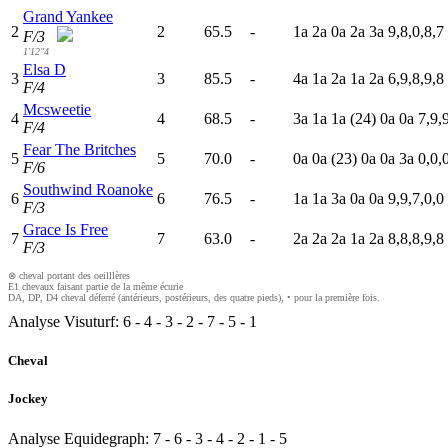
Grand Yankee
2
2
65.5
-
1
a
2
a
0
a
2
a
3
a
9,8,0,8,7
F/3
1'12"4
Elsa D
3
3
85.5
-
4
a
1
a
2
a
1
a
2
a
6,9,8,9,8
F/4
Mcsweetie
4
4
68.5
-
3
a
1
a
1
a
(24)
0
a
0
a
7,9,
F/4
Fear The Britches
5
5
70.0
-
0
a
0
a
(23)
0
a
0
a
3
a
0,0,
F/6
Southwind Roanoke
6
6
76.5
-
1
a
1
a
3
a
0
a
0
a
9,9,7,0,0
F/3
Grace Is Free
7
7
63.0
-
2
a
2
a
2
a
1
a
2
a
8,8,8,9,8
F/3
⊗ cheval portant des oeilllères
E1 chevaux faisant partie de la même écurie
DA, DP, D4 cheval déferré (antérieurs, postérieurs, des quatre pieds), • pour la première fois.
Analyse Visuturf:
6
-
4
-
3
-
2
-
7
-
5
-
1
Cheval
Jockey
Analyse Equidegraph:
7
-
6
-
3
-
4
-
2
-
1
-
5