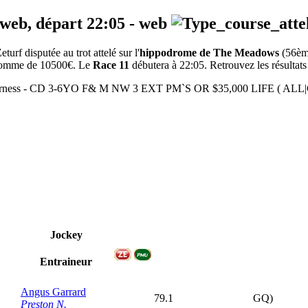
 web, départ
22:05
-
web
f disputée au trot attelé sur l'
hippodrome de The Meadows
(56èm
a somme de 10500€. Le
Race 11
débutera à 22:05. Retrouvez les résultats 
0m - Harness - CD 3-6YO F& M NW 3 EXT PM`S OR $35,000 LIFE
Jockey
Entraineur
Angus Garrard
79.1
GQ)
Preston N.