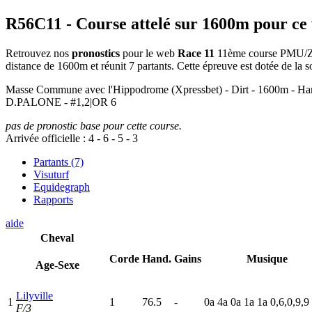
R56C11
- Course attelé sur 1600m pour ce
Retrouvez nos
pronostics
pour le web
Race 11
11ème course PMU/Zetur
distance de 1600m et réunit 7 partants. Cette épreuve est dotée de l
Masse Commune avec l'Hippodrome (Xpressbet) - Dirt - 160
D.PALONE - #1,2|OR 6
pas de pronostic base pour cette course.
Arrivée officielle :
4
-
6
-
5
-
3
Partants (7)
Visuturf
Equidegraph
Rapports
aide
Cheval
Corde
Hand.
Gains
Musique
Age-Sexe
Lilyville
1
1
76.5
-
0
a
4
a
0
a
1
a
1
a
0,6,0,9,9
F/3