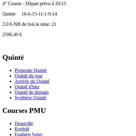
4° Course - Départ prévu à 20:15
Quinte
16-6-15-11-1-9-14
2.0 €-NB de fois la mise: 21
2596.40 €
Quinté
Pronostic Quinté
Quinté du jour
Arrivée du Quinté
Quinté d'hier
Quinté de demain
Synthèse Quinté
Courses PMU
Deauville
Krefeld
Enghien Soisy