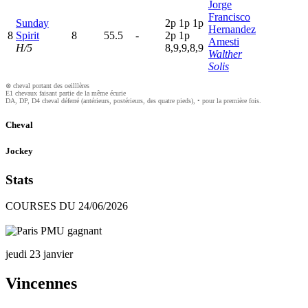
Jorge
Francisco
Sunday
2
p
1
p
1
p
Hernandez
8
Spirit
8
55.5
-
2
p
1
p
Amesti
H/5
8,9,9,8,9
Walther
Solis
⊗ cheval portant des oeilllères
E1 chevaux faisant partie de la même écurie
DA, DP, D4 cheval déferré (antérieurs, postérieurs, des quatre pieds), • pour la première fois.
Cheval
Jockey
Stats
COURSES DU 24/06/2026
jeudi 23 janvier
Vincennes