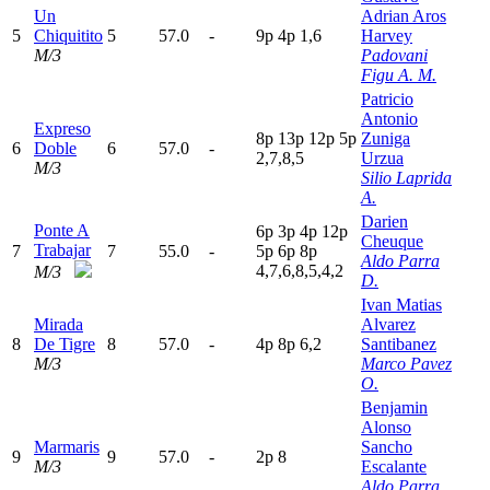
Un
Adrian Aros
5
Chiquitito
5
57.0
-
9
p
4
p
1,6
Harvey
M/3
Padovani
Figu A. M.
Patricio
Antonio
Expreso
8
p
13p
12p
5
p
Zuniga
6
Doble
6
57.0
-
2,7,8,5
Urzua
M/3
Silio Laprida
A.
Darien
Ponte A
6
p
3
p
4
p
12p
Cheuque
Trabajar
7
7
55.0
-
5
p
6
p
8
p
Aldo Parra
4,7,6,8,5,4,2
M/3
D.
Ivan Matias
Mirada
Alvarez
8
De Tigre
8
57.0
-
4
p
8
p
6,2
Santibanez
M/3
Marco Pavez
O.
Benjamin
Alonso
Marmaris
Sancho
9
9
57.0
-
2
p
8
M/3
Escalante
Aldo Parra