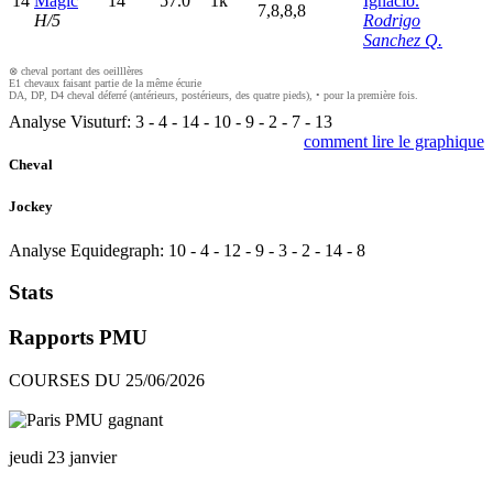
14
Magic
14
57.0
1k
Ignacio.
7,8,8,8
H/5
Rodrigo
Sanchez Q.
⊗ cheval portant des oeilllères
E1 chevaux faisant partie de la même écurie
DA, DP, D4 cheval déferré (antérieurs, postérieurs, des quatre pieds), • pour la première fois.
Analyse Visuturf:
3
-
4
-
14
-
10
-
9
-
2
-
7
-
13
comment lire le graphique
Cheval
Jockey
Analyse Equidegraph:
10
-
4
-
12
-
9
-
3
-
2
-
14
-
8
Stats
Rapports PMU
COURSES DU 25/06/2026
jeudi 23 janvier