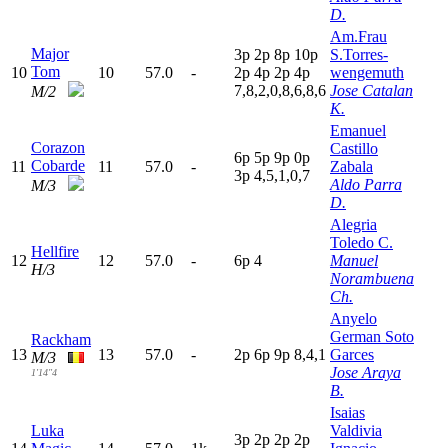
D.
Am.Frau
Major
3
p
2
p
8
p
10p
S.Torres-
Tom
10
10
57.0
-
2
p
4
p
2
p
4
p
wengemuth
7,8,2,0,8,6,8,6
Jose Catalan
M/2
K.
Emanuel
Corazon
Castillo
6
p
5
p
9
p
0
p
Cobarde
11
11
57.0
-
Zabala
3
p
4,5,1,0,7
Aldo Parra
M/3
D.
Alegria
Toledo C.
Hellfire
12
12
57.0
-
6
p
4
Manuel
H/3
Norambuena
Ch.
Anyelo
German Soto
Rackham
13
13
57.0
-
2
p
6
p
9
p
8,4,1
Garces
M/3
Jose Araya
1'14"4
B.
Isaias
Luka
Valdivia
3
p
2
p
2
p
2
p