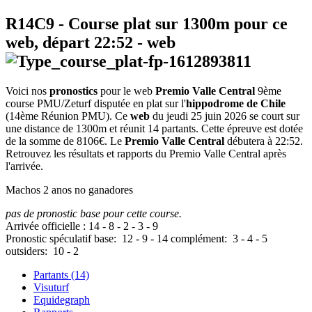
R14C9
- Course plat sur 1300m pour ce
web, départ
22:52
-
web
Voici nos
pronostics
pour le web
Premio Valle Central
9ème
course PMU/Zeturf disputée en plat sur l'
hippodrome de Chile
(14ème Réunion PMU). Ce
web
du jeudi 25 juin 2026 se court sur
une distance de 1300m et réunit 14 partants. Cette épreuve est dotée
de la somme de 8106€. Le
Premio Valle Central
débutera à 22:52.
Retrouvez les résultats et rapports du Premio Valle Central après
l'arrivée.
Machos 2 anos no ganadores
pas de pronostic base pour cette course.
Arrivée officielle :
14
-
8
-
2
-
3
-
9
Pronostic spéculatif
base:
12
-
9
-
14
complément:
3
-
4
-
5
outsiders:
10
-
2
Partants (14)
Visuturf
Equidegraph