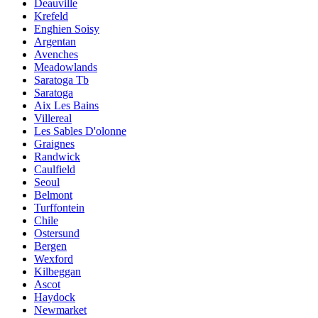
Deauville
Krefeld
Enghien Soisy
Argentan
Avenches
Meadowlands
Saratoga Tb
Saratoga
Aix Les Bains
Villereal
Les Sables D'olonne
Graignes
Randwick
Caulfield
Seoul
Belmont
Turffontein
Chile
Ostersund
Bergen
Wexford
Kilbeggan
Ascot
Haydock
Newmarket