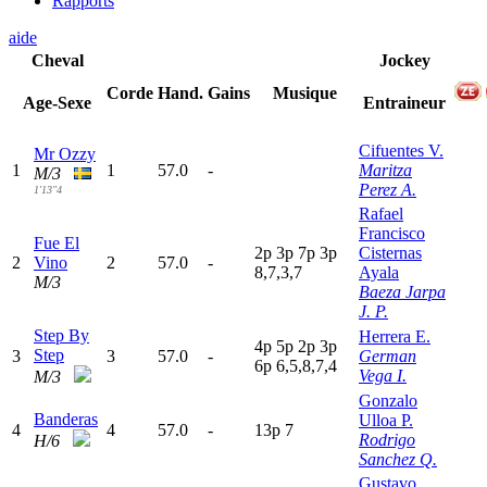
Rapports
aide
Cheval
Jockey
Corde
Hand.
Gains
Musique
Age-Sexe
Entraineur
Cifuentes V.
Mr Ozzy
1
1
57.0
-
Maritza
M/3
Perez A.
1'13"4
Rafael
Francisco
Fue El
2
p
3
p
7
p
3
p
Cisternas
2
Vino
2
57.0
-
8,7,3,7
Ayala
M/3
Baeza Jarpa
J. P.
Step By
Herrera E.
4
p
5
p
2
p
3
p
Step
3
3
57.0
-
German
6
p
6,5,8,7,4
Vega I.
M/3
Gonzalo
Banderas
Ulloa P.
4
4
57.0
-
13p
7
Rodrigo
H/6
Sanchez Q.
Gustavo