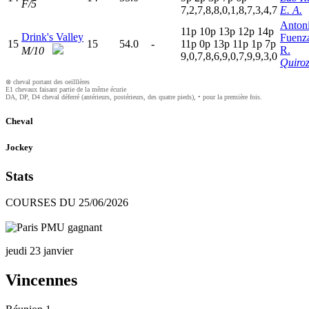
F/5
7,2,7,8,8,0,1,8,7,3,4,7
E. A.
Anton
11p
10p
13p
12p
14p
Drink's Valley
Fuenza
15
15
54.0
-
11p
0
p
13p
11p
1
p
7
p
R.
M/10
9,0,7,8,6,9,0,7,9,9,3,0
Quiroz
⊗ cheval portant des oeilllères
E1 chevaux faisant partie de la même écurie
DA, DP, D4 cheval déferré (antérieurs, postérieurs, des quatre pieds), • pour la première fois.
Cheval
Jockey
Stats
COURSES DU 25/06/2026
jeudi 23 janvier
Vincennes