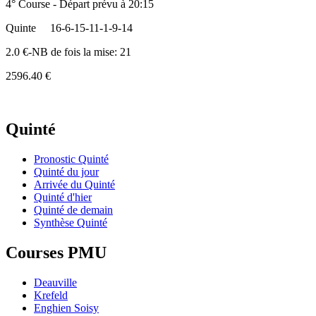
4° Course - Départ prévu à 20:15
Quinte
16-6-15-11-1-9-14
2.0 €-NB de fois la mise: 21
2596.40 €
Quinté
Pronostic Quinté
Quinté du jour
Arrivée du Quinté
Quinté d'hier
Quinté de demain
Synthèse Quinté
Courses PMU
Deauville
Krefeld
Enghien Soisy