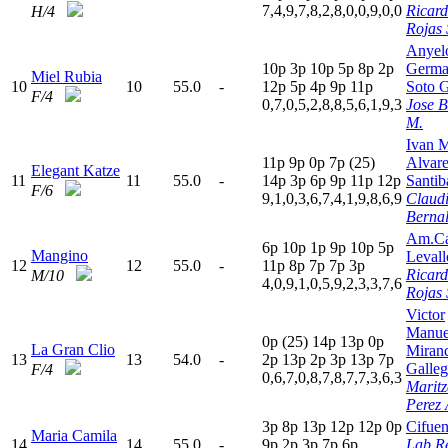
7,4,9,7,8,2,8,0,0,9,0,0
Ricar
H/4
Rojas 
Anyel
10p
3
p
10p
5
p
8
p
2
p
Germ
Miel Rubia
10
10
55.0
-
12p
5
p
4
p
9
p
11p
Soto G
F/4
0,7,0,5,2,8,8,5,6,1,9,3
Jose 
M.
Ivan M
11p
9
p
0
p
7
p
(25)
Alvar
Elegant Katze
11
11
55.0
-
14p
3
p
6
p
9
p
11p
12p
Santib
F/6
9,1,0,3,6,7,4,1,9,8,6,9
Claud
Bernal
Am.Ca
6
p
10p
1
p
9
p
10p
5
p
Mangino
Levall
12
12
55.0
-
11p
8
p
7
p
7
p
3
p
Ricar
M/10
4,0,9,1,0,5,9,2,3,3,7,6
Rojas 
Victor
Manue
0
p
(25)
14p
13p
0
p
La Gran Clio
Miran
13
13
54.0
-
2
p
13p
2
p
3
p
13p
7
p
Galleg
F/4
0,6,7,0,8,7,8,7,7,3,6,3
Maritz
Perez 
3
p
8
p
13p
12p
12p
0
p
Cifuen
Maria Camila
14
14
55.0
-
9
p
2
p
3
p
7
p
6
p
Lab R