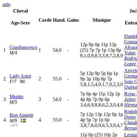
aide
Cheval
Joc
Corde
Hand.
Gains
Musique
Age-Sexe
Entra
Daniel
Gonza
12p
9
p
0
p
11p
12p
Gianfrancesco
Alvar
1
1
54.0
-
(25)
7
p
7
p
1
p
13p
8
p
M/4
Yulan
8,1,0,9,8,3,3,9,7,2,8,9
Rodri
Lopez 
Anyel
5
p
12p
9
p
5
p
6
p
1
p
Lady Astor
Germ
2
2
55.0
-
9
p
3
p
10p
8
p
7
p
F/7
Soto G
5,8,1,5,4,9,1,7,0,2,3,0
Quiroz
7
p
6
p
4
p
11p
12p
2
p
Rojas 
Menito
3
3
54.0
-
4
p
8
p
7
p
0
p
6
p
Jaime
M/5
3,4,6,9,8,8,6,2,3,0,4,8
Hirma
Rodol
7
p
12p
13p
12p
0
p
1
p
Bon Appetit
Dores
4
4
55.0
-
4
p
5
p
7
p
1
p
6
p
M/9
Claud
3,8,7,8,0,9,6,5,3,9,4,7
1'18"0
Bernal
11p
0
p
(25)
10p
2
p
Leona