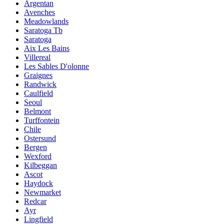
Argentan
Avenches
Meadowlands
Saratoga Tb
Saratoga
Aix Les Bains
Villereal
Les Sables D'olonne
Graignes
Randwick
Caulfield
Seoul
Belmont
Turffontein
Chile
Ostersund
Bergen
Wexford
Kilbeggan
Ascot
Haydock
Newmarket
Redcar
Ayr
Lingfield