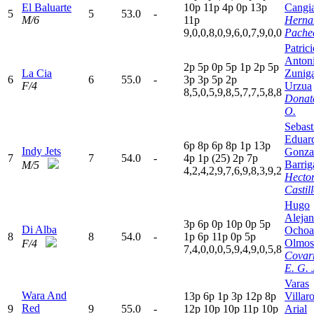
El Baluarte
10p
11p
4
p
0
p
13p
Cangi
5
5
53.0
-
M/6
11p
Herna
9,0,0,8,0,9,6,0,7,9,0,0
Pache
Patrici
Anton
2
p
5
p
0
p
5
p
1
p
2
p
5
p
La Cia
Zunig
6
6
55.0
-
3
p
3
p
5
p
2
p
F/4
Urzua
8,5,0,5,9,8,5,7,7,5,8,8
Donate
O.
Sebast
Eduar
6
p
8
p
6
p
8
p
1
p
13p
Indy Jets
Gonza
7
7
54.0
-
4
p
1
p
(25)
2
p
7
p
Barrig
M/5
4,2,4,2,9,7,6,9,8,3,9,2
Hecto
Castill
Hugo
Alejan
3
p
6
p
0
p
10p
0
p
5
p
Di Alba
Ochoa
8
8
54.0
-
1
p
6
p
11p
0
p
5
p
Olmos
F/4
7,4,0,0,0,5,9,4,9,0,5,8
Covar
E. G. 
Varas
Wara And
13p
6
p
1
p
3
p
12p
8
p
Villaro
Red
9
9
55.0
-
12p
10p
10p
11p
10p
Arial