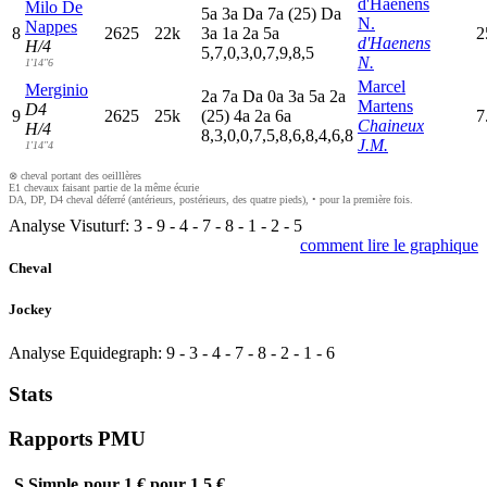
d'Haenens
Milo De
5
a
3
a
D
a
7
a
(25)
D
a
N.
Nappes
8
2625
22k
3
a
1
a
2
a
5
a
2
d'Haenens
H/4
5,7,0,3,0,7,9,8,5
N.
1'14"6
Marcel
Merginio
2
a
7
a
D
a
0
a
3
a
5
a
2
a
Martens
D4
9
2625
25k
(25)
4
a
2
a
6
a
7
Chaineux
H/4
8,3,0,0,7,5,8,6,8,4,6,8
J.M.
1'14"4
⊗ cheval portant des oeilllères
E1 chevaux faisant partie de la même écurie
DA, DP, D4 cheval déferré (antérieurs, postérieurs, des quatre pieds), • pour la première fois.
Analyse Visuturf:
3
-
9
-
4
-
7
-
8
-
1
-
2
-
5
comment lire le graphique
Cheval
Jockey
Analyse Equidegraph:
9
-
3
-
4
-
7
-
8
-
2
-
1
-
6
Stats
Rapports PMU
S
Simple
pour 1 €
pour 1,5 €