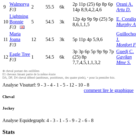
Walmorya
2
p
11p
(25)
6
p
8
p
6
p
Orani A.
9
2
55.5
6k
F/3
14p
8,9,4,2,4,6
Artu D.
Lightning
12p
4
p
9
p
9
p
(25)
5
p
E. Corallo
10
Bonnie
5
54.5
3k
8,6,1,1,5
Murphy A
F/3
Maria
Guillocho
11
Joana
12
54.5
3k
5
p
11p
4
p
5,9,6
J.
F/3
Monfort F
3
p
3
p
6
p
5
p
9
p
9
p
7
p
Guedj C.
Eagle Tree
12
1
54.5
6k
(25)
8
p
Gavilan
F/3
7,7,4,5,1,1,3,2
Mme S.
⊗ cheval portant des oeilllères
E1 chevaux faisant partie de la même écurie
DA, DP, D4 cheval déferré (antérieurs, postérieurs, des quatre pieds), • pour la première fois.
Analyse Visuturf:
9
-
3
-
4
-
1
-
5
-
12
-
10
-
8
comment lire le graphique
Cheval
Jockey
Analyse Equidegraph:
4
-
3
-
1
-
5
-
9
-
2
-
6
-
8
Stats