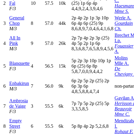
C.
2
Fal
10
57.5
10k
(25)
1
p
6
p
4
p
Haesman
F/3
4,4,9,2,4,3,9,4,6
Mme S.
General
2
p
4
p
2
p
1
p
3
p
10p
Werle A.
3
Chop
8
57.0
44k
6
p
4
p
6
p
(25)
9
p
Gourdain
M/3
8,6,8,9,7,0,4,6,4,1,6,8
Ch.
Brechet M
All In
2
p
7
p
4
p
2
p
3
p
(25)
Lp.
4
Pink
9
57.0
26k
4
p
5
p
2
p
1
p
6
p
Fouassier
M/3
8,3,6,8,7,6,5,8,9,4,5,6
A.
Molins
5
p
2
p
3
p
10p
10p
1
p
Blanquette
Mlle A.
5
4
56.5
15k
6
p
(25)
6
p
8
p
F/3
De
5,8,7,0,0,9,4,4,2
Chevigny 
6
p
2
p
5
p
2
p
(25)
2
p
Enbakirun
6
7
56.0
9k
6
p
3
p
6
p
non-parta
M/3
4,8,5,8,8,4,7,4
Gavilan A
Ambrosia
7
p
7
p
5
p
2
p
(25)
5
p
Herisson 
7
de Vaige
3
55.5
6k
3,3,5,8,5
Beauvoir
F/3
Mme C.
Empty
Mendizab
8
Street
6
55.5
6k
5
p
8
p
4
p
2
p
5,2,6,8
I.
F/3
Rohaut F.