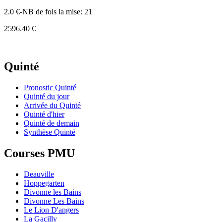
2.0 €-NB de fois la mise: 21
2596.40 €
Quinté
Pronostic Quinté
Quinté du jour
Arrivée du Quinté
Quinté d'hier
Quinté de demain
Synthèse Quinté
Courses PMU
Deauville
Hoppegarten
Divonne les Bains
Divonne Les Bains
Le Lion D'angers
La Gacilly