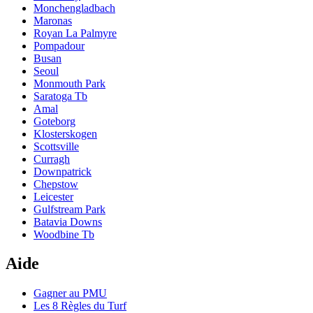
Monchengladbach
Maronas
Royan La Palmyre
Pompadour
Busan
Seoul
Monmouth Park
Saratoga Tb
Amal
Goteborg
Klosterskogen
Scottsville
Curragh
Downpatrick
Chepstow
Leicester
Gulfstream Park
Batavia Downs
Woodbine Tb
Aide
Gagner au PMU
Les 8 Règles du Turf