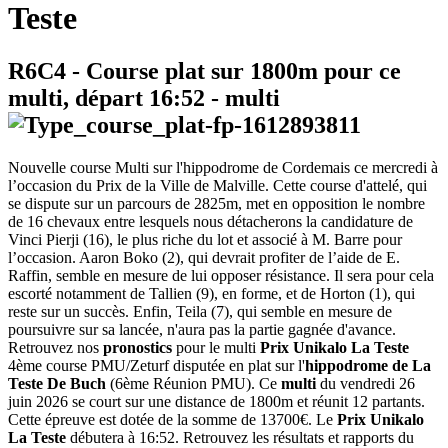
Teste
R6C4
- Course plat sur 1800m pour ce
multi, départ
16:52
-
multi
Nouvelle course Multi sur l'hippodrome de Cordemais ce mercredi à
l’occasion du Prix de la Ville de Malville. Cette course d'attelé, qui
se dispute sur un parcours de 2825m, met en opposition le nombre
de 16 chevaux entre lesquels nous détacherons la candidature de
Vinci Pierji (16), le plus riche du lot et associé à M. Barre pour
l’occasion. Aaron Boko (2), qui devrait profiter de l’aide de E.
Raffin, semble en mesure de lui opposer résistance. Il sera pour cela
escorté notamment de Tallien (9), en forme, et de Horton (1), qui
reste sur un succès. Enfin, Teila (7), qui semble en mesure de
poursuivre sur sa lancée, n'aura pas la partie gagnée d'avance.
Retrouvez nos
pronostics
pour le multi
Prix Unikalo La Teste
4ème course PMU/Zeturf disputée en plat sur l'
hippodrome de La
Teste De Buch
(6ème Réunion PMU). Ce
multi
du vendredi 26
juin 2026 se court sur une distance de 1800m et réunit 12 partants.
Cette épreuve est dotée de la somme de 13700€. Le
Prix Unikalo
La Teste
débutera à 16:52. Retrouvez les résultats et rapports du