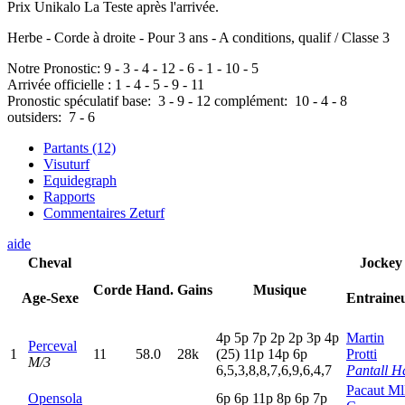
Prix Unikalo La Teste après l'arrivée.
Herbe - Corde à droite - Pour 3 ans - A conditions, qualif / Classe 3
Notre Pronostic:
9
-
3
-
4
-
12
-
6
-
1
-
10
-
5
Arrivée officielle :
1
-
4
-
5
-
9
-
11
Pronostic spéculatif
base:
3
-
9
-
12
complément:
10
-
4
-
8
outsiders:
7
-
6
Partants (12)
Visuturf
Equidegraph
Rapports
Commentaires Zeturf
aide
Cheval
Jockey
Corde
Hand.
Gains
Musique
Age-Sexe
Entraine
4
p
5
p
7
p
2
p
2
p
3
p
4
p
Martin
Perceval
1
11
58.0
28k
(25)
11p
14p
6
p
Protti
M/3
6,5,3,8,8,7,6,9,6,4,7
Pantall H
Pacaut Ml
Opensola
6
p
6
p
11p
8
p
6
p
7
p