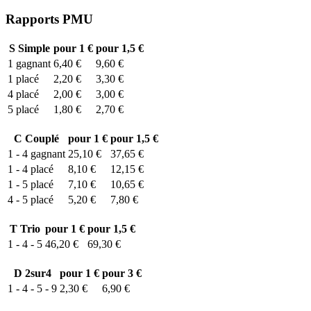
Rapports PMU
S
Simple
pour 1 €
pour 1,5 €
1
gagnant
6,40 €
9,60 €
1
placé
2,20 €
3,30 €
4
placé
2,00 €
3,00 €
5
placé
1,80 €
2,70 €
C
Couplé
pour 1 €
pour 1,5 €
1 - 4
gagnant
25,10 €
37,65 €
1 - 4
placé
8,10 €
12,15 €
1 - 5
placé
7,10 €
10,65 €
4 - 5
placé
5,20 €
7,80 €
T
Trio
pour 1 €
pour 1,5 €
1 - 4 - 5
46,20 €
69,30 €
D
2sur4
pour 1 €
pour 3 €
1 - 4 - 5 - 9
2,30 €
6,90 €