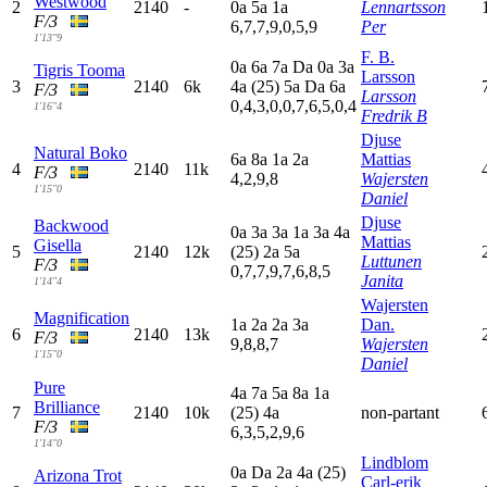
Westwood
2
2140
-
0
a
5
a
1
a
Lennartsson
F/3
6,7,7,9,0,5,9
Per
1'13"9
F. B.
0
a
6
a
7
a
D
a
0
a
3
a
Tigris Tooma
Larsson
3
2140
6k
4
a
(25)
5
a
D
a
6
a
F/3
Larsson
0,4,3,0,0,7,6,5,0,4
1'16"4
Fredrik B
Djuse
Natural Boko
6
a
8
a
1
a
2
a
Mattias
4
2140
11k
F/3
4,2,9,8
Wajersten
1'15"0
Daniel
Djuse
Backwood
0
a
3
a
3
a
1
a
3
a
4
a
Mattias
Gisella
5
2140
12k
(25)
2
a
5
a
Luttunen
F/3
0,7,7,9,7,6,8,5
Janita
1'14"4
Wajersten
Magnification
1
a
2
a
2
a
3
a
Dan.
6
2140
13k
F/3
9,8,8,7
Wajersten
1'15"0
Daniel
Pure
4
a
7
a
5
a
8
a
1
a
Brilliance
7
2140
10k
(25)
4
a
non-partant
F/3
6,3,5,2,9,6
1'14"0
Lindblom
0
a
D
a
2
a
4
a
(25)
Arizona Trot
Carl-erik