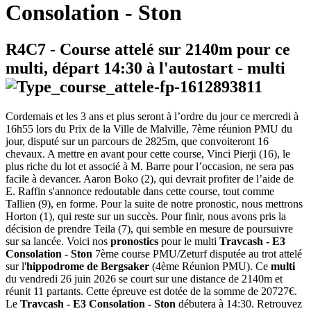
Consolation - Ston
R4C7
- Course attelé sur 2140m pour ce
multi, départ
14:30
à l'autostart -
multi
Cordemais et les 3 ans et plus seront à l’ordre du jour ce mercredi à
16h55 lors du Prix de la Ville de Malville, 7ème réunion PMU du
jour, disputé sur un parcours de 2825m, que convoiteront 16
chevaux. A mettre en avant pour cette course, Vinci Pierji (16), le
plus riche du lot et associé à M. Barre pour l’occasion, ne sera pas
facile à devancer. Aaron Boko (2), qui devrait profiter de l’aide de
E. Raffin s'annonce redoutable dans cette course, tout comme
Tallien (9), en forme. Pour la suite de notre pronostic, nous mettrons
Horton (1), qui reste sur un succès. Pour finir, nous avons pris la
décision de prendre Teila (7), qui semble en mesure de poursuivre
sur sa lancée. Voici nos
pronostics
pour le multi
Travcash - E3
Consolation - Ston
7ème course PMU/Zeturf disputée au trot attelé
sur l'
hippodrome de Bergsaker
(4ème Réunion PMU). Ce
multi
du vendredi 26 juin 2026 se court sur une distance de 2140m et
réunit 11 partants. Cette épreuve est dotée de la somme de 20727€.
Le
Travcash - E3 Consolation - Ston
débutera à 14:30. Retrouvez