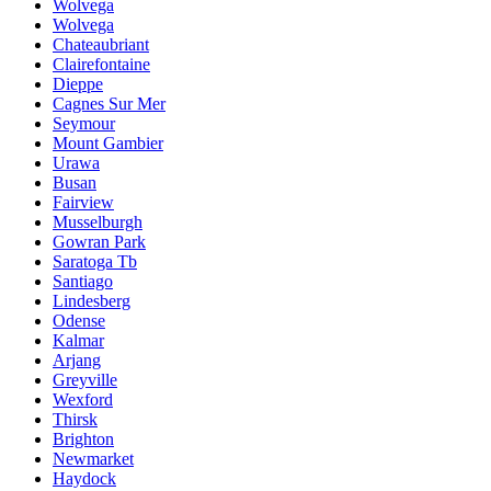
Wolvega
Wolvega
Chateaubriant
Clairefontaine
Dieppe
Cagnes Sur Mer
Seymour
Mount Gambier
Urawa
Busan
Fairview
Musselburgh
Gowran Park
Saratoga Tb
Santiago
Lindesberg
Odense
Kalmar
Arjang
Greyville
Wexford
Thirsk
Brighton
Newmarket
Haydock