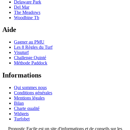
Delaware Park
Del Mar
The Meadows
Woodbine Tb
Aide
Gagner au PMU
Les 8 Règles du Turf
Visuturf
Challenge Quinté
Méthode Paddock
Informations
Qui sommes nous
Conditions générales
Mentions légales
Bilan
Charte qualité
Widgets
Turfobet
Pronostic Facile est un site d'informations et de conseils sur les