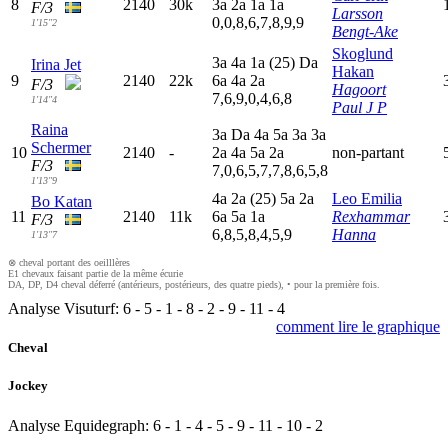
8
2140
30k
3
a
2
a
1
a
1
a
F/3
Larsson
0,0,8,6,7,8,9,9
1'15"2
Bengt-Ake
Skoglund
3
a
4
a
1
a
(25)
D
a
Irina Jet
Hakan
9
2140
22k
6
a
4
a
2
a
F/3
Hagoort
7,6,9,0,4,6,8
1'14"4
Paul J P
Raina
3
a
D
a
4
a
5
a
3
a
3
a
Schermer
10
2140
-
2
a
4
a
5
a
2
a
non-partant
F/3
7,0,6,5,7,7,8,6,5,8
1'13"9
4
a
2
a
(25)
5
a
2
a
Leo Emilia
Bo Katan
11
2140
11k
6
a
5
a
1
a
Rexhammar
F/3
6,8,5,8,4,5,9
Hanna
1'13"7
⊗ cheval portant des oeilllères
E1 chevaux faisant partie de la même écurie
DA, DP, D4 cheval déferré (antérieurs, postérieurs, des quatre pieds), • pour la première fois.
Analyse Visuturf:
6
-
5
-
1
-
8
-
2
-
9
-
11
-
4
comment lire le graphique
Cheval
Jockey
Analyse Equidegraph:
6
-
1
-
4
-
5
-
9
-
11
-
10
-
2