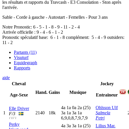
les résultats et rapports du Travcash - E3 Consolation - Ston après
l'arrivée.
Sable - Corde à gauche - Autostart - Femelles - Pour 3 ans
Notre Pronostic:
6
-
5
-
1
-
8
-
9
-
11
-
2
-
4
Arrivée officielle :
9
-
4
-
6
-
1
-
2
Pronostic spéculatif
base:
6
-
1
-
8
complément:
5
-
4
-
9
outsiders:
11
-
2
Partants (11)
Visuturf
Equidegraph
Rapports
aide
Cheval
Jockey
Hand.
Gains
Musique
Age-Sexe
Entraineur
4
a
1
a
0
a
2
a
(25)
Ohlsson Ulf
Elle Driver
1
2140
18k
3
a
1
a
3
a
1
a
Salmela
F/3
6,9,0,8,7,9,7,9
Petri
1'15"1
Perky
4
a
3
a
3
a
1
a
(25)
Lilius Mar.