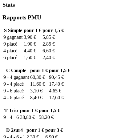
Stats
Rapports PMU
S
Simple
pour 1 €
pour 1,5 €
9
gagnant
3,90 €
5,85 €
9
placé
1,90 €
2,85 €
4
placé
4,40 €
6,60 €
6
placé
1,60 €
2,40 €
C
Couplé
pour 1 €
pour 1,5 €
9 - 4
gagnant
60,30 €
90,45 €
9 - 4
placé
11,60 €
17,40 €
9 - 6
placé
3,10 €
4,65 €
4 - 6
placé
8,40 €
12,60 €
T
Trio
pour 1 €
pour 1,5 €
9 - 4 - 6
38,80 €
58,20 €
D
2sur4
pour 1 €
pour 3 €
9 - 4 - 6 - 1
2,30 €
6,90 €