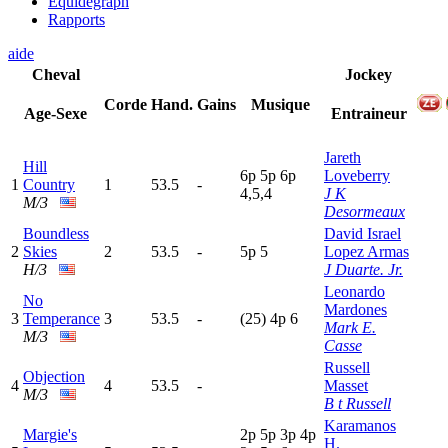
Equidegraph
Rapports
aide
Cheval
Jockey
Corde
Hand.
Gains
Musique
Age-Sexe
Entraineur
Jareth
Hill
6
p
5
p
6
p
Loveberry
1
Country
1
53.5
-
4,5,4
J K
M/3
Desormeaux
Boundless
David Israel
2
Skies
2
53.5
-
5
p
5
Lopez Armas
H/3
J Duarte. Jr.
Leonardo
No
Mardones
3
Temperance
3
53.5
-
(25)
4
p
6
Mark E.
M/3
Casse
Russell
Objection
4
4
53.5
-
Masset
M/3
B t Russell
Karamanos
Margie's
2
p
5
p
3
p
4
p
H.