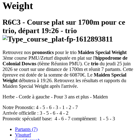
Weight
R6C3
- Course plat sur 1700m pour ce
trio, départ
19:26
-
trio
Retrouvez nos
pronostics
pour le trio
Maiden Special Weight
3ème course PMU/Zeturf disputée en plat sur l'
hippodrome de
Colonial Downs
(6ème Réunion PMU). Ce
trio
du jeudi 25 juin
2026 se court sur une distance de 1700m et réunit 7 partants. Cette
épreuve est dotée de la somme de 60870€. Le
Maiden Special
Weight
débutera à 19:26. Retrouvez les résultats et rapports du
Maiden Special Weight après l'arrivée.
Herbe - Corde à gauche - Pour 3 ans et plus - Maiden
Notre Pronostic:
4
-
5
-
6
-
3
-
1
-
2
-
7
Arrivée officielle :
3
-
5
-
6
-
4
-
2
Pronostic spéculatif
base:
4
-
6
-
7
complément:
1
-
5
-
3
Partants (7)
Visuturf