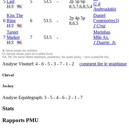
5
Last
5
53.5
-
2
p
5
p
6
p
G d
H/3
8,5,7,6,8,5,4
Andreadakis
Kiss The
Daniel
2
p
4
p
5
p
6
Ring
6
53.5
-
Centeno(res3)
8,6,5
H/3
J Cruz
Target
Marinhas
7
Market
7
53.5
-
Mlle As.
H/3
J Duarte. Jr.
⊗ cheval portant des oeilllères
E1 chevaux faisant partie de la même écurie
DA, DP, D4 cheval déferré (antérieurs, postérieurs, des quatre pieds), • pour la première fois.
Analyse Visuturf:
4
-
6
-
5
-
3
-
7
-
1
-
2
comment lire le graphique
Cheval
Jockey
Analyse Equidegraph:
3
-
5
-
4
-
6
-
2
-
1
-
7
Stats
Rapports PMU