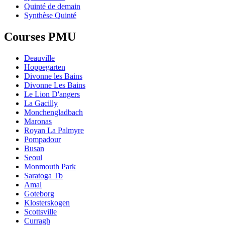
Quinté de demain
Synthèse Quinté
Courses PMU
Deauville
Hoppegarten
Divonne les Bains
Divonne Les Bains
Le Lion D'angers
La Gacilly
Monchengladbach
Maronas
Royan La Palmyre
Pompadour
Busan
Seoul
Monmouth Park
Saratoga Tb
Amal
Goteborg
Klosterskogen
Scottsville
Curragh