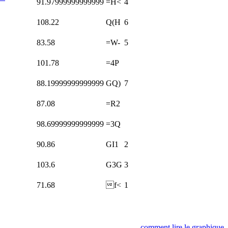
91.97999999999999
=H<
4
108.22
Q(H
6
83.58
=W-
5
101.78
=4P
88.19999999999999
GQ)
7
87.08
=R2
98.69999999999999
=3Q
90.86
GI1
2
103.6
G3G
3
71.68
f<
1
comment lire le graphique