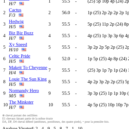
1
1
55.5
-
(25)
5
p
10p
4
p
(24)
2
H/7
Cactus
2
2
56.0
-
1
p
(25)
2
p
2
p
2
p
2
p
1
F/3
Hedwig
3
3
55.5
-
5
p
(25)
11p
2
p
(24)
8
H/5
Biz Biz Buzz
4
4
55.5
-
4
p
(25)
1
p
3
p
3
p
6
p
4
H/7
Xy Speed
5
5
55.5
-
3
p
2
p
2
p
5
p
2
p
(25)
2
H/10
Celtic Pride
6
6
52.0
-
1
p
5
p
(25)
4
p
8
p
(24)
H/5
Makeit To Cheyenne
7
7
55.5
-
(25)
3
p
1
p
7
p
1
p
(24)
H/4
Louie The Sun King
8
8
55.5
-
4
p
2
p
3
p
2
p
2
p
(25)
5
H/5
Normandy Hero
9
9
55.5
-
3
p
3
p
(25)
1
p
1
p
10p
M/5
The Minkster
10
10
55.5
-
4
p
5
p
(25)
10p
10p
7
H/7
⊗ cheval portant des oeilllères
E1 chevaux faisant partie de la même écurie
DA, DP, D4 cheval déferré (antérieurs, postérieurs, des quatre pieds), • pour la première fois.
Analyse Visuturf:
2
-
4
-
9
-
5
-
8
-
7
-
1
-
10