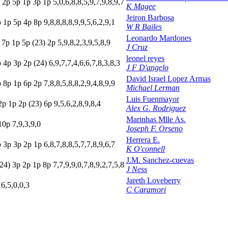
p
2
p
5
p
1
p
3
p
1
p
5,0,6,8,8,5,9,7,9,8,9,7
K Magee
Jeiron Barbosa
p
1
p
5
p
4
p
8
p
9,8,8,8,8,9,9,5,6,2,9,1
W R Bailes
Leonardo Mardones
p
7
p
1
p
5
p
(23)
2
p
5,9,8,2,3,9,5,8,9
J Cruz
leonel reyes
p
4
p
3
p
2
p
(24)
6,9,7,7,4,6,6,7,8,3,8,3
J F D'angelo
David Israel Lopez Armas
p
8
p
1
p
6
p
2
p
7,8,8,5,8,8,2,9,4,8,9,9
Michael Lerman
Luis Fuenmayor
2
p
1
p
2
p
(23)
6
p
9,5,6,2,8,9,8,4
Alex G. Rodriguez
Marinhas Mlle As.
10p
7,9,3,9,0
Joseph F. Orseno
Herrera E.
p
3
p
3
p
2
p
1
p
6,8,7,8,8,5,7,7,8,9,6,7
K O'connell
J.M. Sanchez-cuevas
(24)
3
p
2
p
1
p
8
p
7,7,9,9,0,7,8,9,2,7,5,8
J Ness
Jareth Loveberry
p
6,5,0,0,3
C Caramori