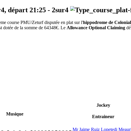
r4, départ
21:25
-
2sur4
me course PMU/Zeturf disputée en plat sur l'
hippodrome de Colonia
 est dotée de la somme de 64348€. Le
Allowance Optional Claiming
déb
Jockey
Musique
Entraineur
Mr Jaime Ruiz Lopetedi Meaur