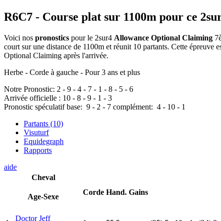
R6C7
- Course plat sur 1100m pour ce 2su
Voici nos
pronostics
pour le 2sur4
Allowance Optional Claiming
7è
court sur une distance de 1100m et réunit 10 partants. Cette épreuve
Optional Claiming après l'arrivée.
Herbe - Corde à gauche - Pour 3 ans et plus
Notre Pronostic:
2
-
9
-
4
-
7
-
1
-
8
-
5
-
6
Arrivée officielle :
10
-
8
-
9
-
1
-
3
Pronostic spéculatif
base:
9
-
2
-
7
complément:
4
-
10
-
1
Partants (10)
Visuturf
Equidegraph
Rapports
aide
Cheval
Corde
Hand.
Gains
Age-Sexe
Doctor Jeff