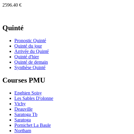
2596.40 €
Quinté
Pronostic Quinté
Quinté du jour
Arrivée du Quinté
Quinté d'hier
Quinté de demain
Synthèse Quinté
Courses PMU
Enghien Soisy
Les Sables D'olonne
Vichy
Deauville
Saratoga Tb
Saratoga
Pornichet La Baule
Northam