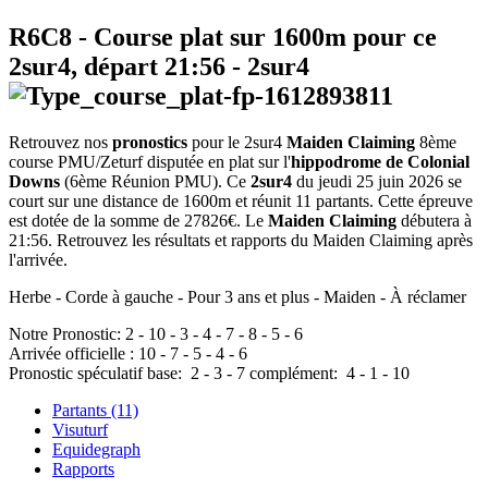
R6C8
- Course plat sur 1600m pour ce
2sur4, départ
21:56
-
2sur4
Retrouvez nos
pronostics
pour le 2sur4
Maiden Claiming
8ème
course PMU/Zeturf disputée en plat sur l'
hippodrome de Colonial
Downs
(6ème Réunion PMU). Ce
2sur4
du jeudi 25 juin 2026 se
court sur une distance de 1600m et réunit 11 partants. Cette épreuve
est dotée de la somme de 27826€. Le
Maiden Claiming
débutera à
21:56. Retrouvez les résultats et rapports du Maiden Claiming après
l'arrivée.
Herbe - Corde à gauche - Pour 3 ans et plus - Maiden - À réclamer
Notre Pronostic:
2
-
10
-
3
-
4
-
7
-
8
-
5
-
6
Arrivée officielle :
10
-
7
-
5
-
4
-
6
Pronostic spéculatif
base:
2
-
3
-
7
complément:
4
-
1
-
10
Partants (11)
Visuturf
Equidegraph
Rapports