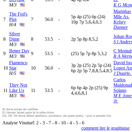
M/3
K G Mcp
Marinhas
The Fed's
5
p
4
p
(25)
6
p
(24)
Mlle As.
7
Plot
7
56.0
-
10p
7
p
5,6,4,0,3
Kelsey
H/4
Danner
Silver
Johan Ro
8
Dime
8
53.5
-
2
p
5
p
8
p
8,5,2
S l Ander
M/3
Better Day
C Montal
9
9
53.5
-
(25)
5
p
7
p
8
p
5,3,2
M/3
R A Wern
Flamenco
David Isr
3
p
2
p
(25)
2
p
5
p
(24)
10
Star
10
56.0
-
Lopez Ar
6
p
2
p
5
p
7,8,8,5,4,8,5
H/5
J Duarte. 
Carlos
They Not
Maldona
6
p
6
p
4
p
2
p
(25)
9
p
11
Like Us
11
53.5
-
Solano
4,4,6,8,1
M/3
M E Jone
Jr.
⊗ cheval portant des oeilllères
E1 chevaux faisant partie de la même écurie
DA, DP, D4 cheval déferré (antérieurs, postérieurs, des quatre pieds), • pour la première fois.
Analyse Visuturf:
2
-
3
-
7
-
8
-
10
-
4
-
5
-
6
comment lire le graphique