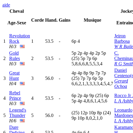
aide
Cheval
Jocke
Corde
Hand.
Gains
Musique
Age-Sexe
Entrain
Revolution
Jeiron
1
Rock
1
53.5
-
6
p
4
Barbosa
H/3
W R Baile
Gold
5
p
2
p
4
p
4
p
2
p
5
p
C.
2
Rules
2
53.5
-
(25)
5
p
7
p
6
p
Chemina
H/3
5,8,6,6,8,5,5,3,4
R G Smit
Daniel
Great
4
p
4
p
8
p
9
p
7
p
7
p
Centeno(r
3
Hunt
3
56.0
-
(25)
7
p
7
p
6
p
5
p
Gerard
H/4
6,6,2,1,3,3,3,3,4,5,4,7
Ochoa
Rebel
6
p
2
p
4
p
9
p
(25)
6
p
Rocco Jr 
4
Prince
4
53.5
-
5
p
4
p
4,8,6,1,4,5,6
L A Ashb
H/3
Legend's
Leonardo
(25)
12p
10p
8
p
(24)
5
Thunder
5
56.0
-
Mardones
9
p
10p
8,0,2,1,0
H/6
L A Ashb
Dare
Karaman
6
Defying
6
53.5
-
4
p
6
p
6,4
H.