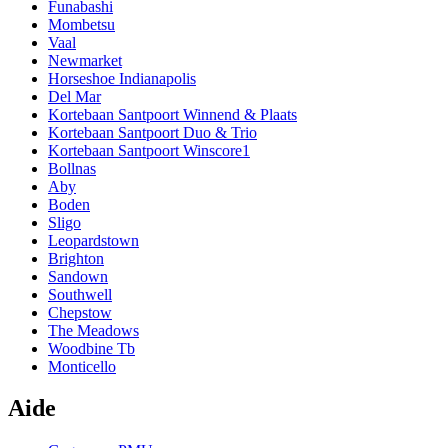
Funabashi
Mombetsu
Vaal
Newmarket
Horseshoe Indianapolis
Del Mar
Kortebaan Santpoort Winnend & Plaats
Kortebaan Santpoort Duo & Trio
Kortebaan Santpoort Winscore1
Bollnas
Aby
Boden
Sligo
Leopardstown
Brighton
Sandown
Southwell
Chepstow
The Meadows
Woodbine Tb
Monticello
Aide