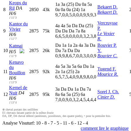
Keops du
1
a
3
a
(25)
D
a
0
a
5
a
Bekaert D.
Ril
DA
8
2850
43k
0
a
0
a
0
a
(24)
1
a
Bekaert D.
H/6
9,7,0,0,5,0,0,0,9,9,9,3
1'15"3
Vercruysse
Kantor du
4
a
4
a
5
a
D
a
D
a
(25)
P.
Vivier
9
2875
75k
D
a
D
a
D
a
7
a
8
a
Le Vexier
H/6
6,6,5,0,0,0,0,0,3,2,3,8
R.
1'12"7
D
a
1
a
1
a
2
a
4
a
3
a
D
a
Bouvier P.
Katmai
10
2875
26k
D
a
7
a
D
a
D
a
Y.
H/5
0,9,9,8,6,7,0,0,3,0,0,9
Bouvier C.
1'11"9
Kenavo
4
a
5
a
3
a
5
a
6
a
D
a
1
a
du
Tugend F.
11
2875
92k
2
a
1
a
(25)
2
a
Bouillon
Mourice R.
6,5,7,5,4,0,9,8,9,8,0,0
H/6
1'13"9
Kernel de
3
a
D
a
D
a
1
a
D
a
7
a
Sorel J. Ch.
Nuit
D4
12
2875
95k
8
a
6
a
5
a
(25)
6
a
Cinier D.
H/6
7,0,0,9,0,3,2,4,5,4,4,4
1'13"4
⊗ cheval portant des oeilllères
E1 chevaux faisant partie de la même écurie
DA, DP, D4 cheval déferré (antérieurs, postérieurs, des quatre pieds), • pour la première fois.
Analyse Visuturf:
10
-
8
-
7
-
5
-
11
-
6
-
12
-
4
comment lire le graphique