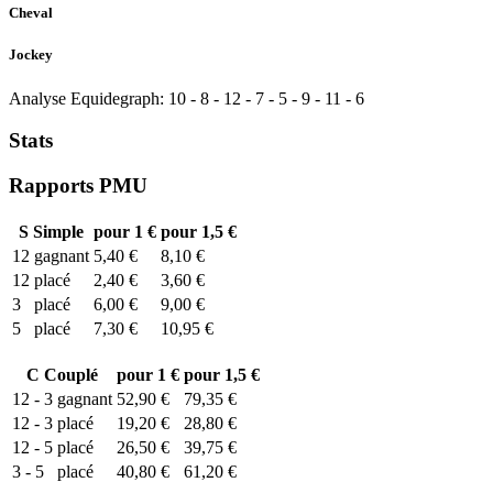
Cheval
Jockey
Analyse Equidegraph:
10
-
8
-
12
-
7
-
5
-
9
-
11
-
6
Stats
Rapports PMU
S
Simple
pour 1 €
pour 1,5 €
12
gagnant
5,40 €
8,10 €
12
placé
2,40 €
3,60 €
3
placé
6,00 €
9,00 €
5
placé
7,30 €
10,95 €
C
Couplé
pour 1 €
pour 1,5 €
12 - 3
gagnant
52,90 €
79,35 €
12 - 3
placé
19,20 €
28,80 €
12 - 5
placé
26,50 €
39,75 €
3 - 5
placé
40,80 €
61,20 €