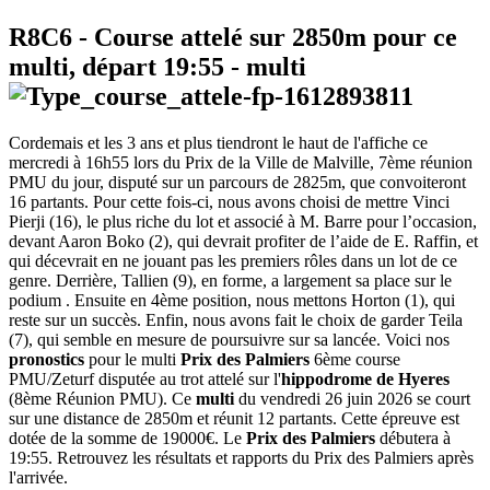
R8C6
- Course attelé sur 2850m pour ce
multi, départ
19:55
-
multi
Cordemais et les 3 ans et plus tiendront le haut de l'affiche ce
mercredi à 16h55 lors du Prix de la Ville de Malville, 7ème réunion
PMU du jour, disputé sur un parcours de 2825m, que convoiteront
16 partants. Pour cette fois-ci, nous avons choisi de mettre Vinci
Pierji (16), le plus riche du lot et associé à M. Barre pour l’occasion,
devant Aaron Boko (2), qui devrait profiter de l’aide de E. Raffin, et
qui décevrait en ne jouant pas les premiers rôles dans un lot de ce
genre. Derrière, Tallien (9), en forme, a largement sa place sur le
podium . Ensuite en 4ème position, nous mettons Horton (1), qui
reste sur un succès. Enfin, nous avons fait le choix de garder Teila
(7), qui semble en mesure de poursuivre sur sa lancée. Voici nos
pronostics
pour le multi
Prix des Palmiers
6ème course
PMU/Zeturf disputée au trot attelé sur l'
hippodrome de Hyeres
(8ème Réunion PMU). Ce
multi
du vendredi 26 juin 2026 se court
sur une distance de 2850m et réunit 12 partants. Cette épreuve est
dotée de la somme de 19000€. Le
Prix des Palmiers
débutera à
19:55. Retrouvez les résultats et rapports du Prix des Palmiers après
l'arrivée.