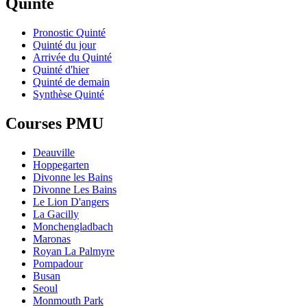
Quinté
Pronostic Quinté
Quinté du jour
Arrivée du Quinté
Quinté d'hier
Quinté de demain
Synthèse Quinté
Courses PMU
Deauville
Hoppegarten
Divonne les Bains
Divonne Les Bains
Le Lion D'angers
La Gacilly
Monchengladbach
Maronas
Royan La Palmyre
Pompadour
Busan
Seoul
Monmouth Park