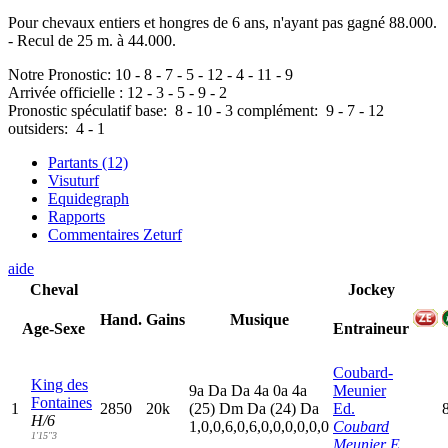
Pour chevaux entiers et hongres de 6 ans, n'ayant pas gagné 88.000.
- Recul de 25 m. à 44.000.
Notre Pronostic:
10
-
8
-
7
-
5
-
12
-
4
-
11
-
9
Arrivée officielle :
12
-
3
-
5
-
9
-
2
Pronostic spéculatif
base:
8
-
10
-
3
complément:
9
-
7
-
12
outsiders:
4
-
1
Partants (12)
Visuturf
Equidegraph
Rapports
Commentaires Zeturf
aide
Cheval
Jockey
Hand.
Gains
Musique
Age-Sexe
Entraineur
Coubard-
King des
9
a
D
a
D
a
4
a
0
a
4
a
Meunier
Fontaines
1
2850
20k
(25)
D
m
D
a
(24)
D
a
Ed.
H/6
1,0,0,6,0,6,0,0,0,0,0,0
Coubard
1'15"3
Meunier E.