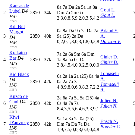
Kansas de
8
a
7
a
D
a
2
a
5
a
1
a
8
a
Gout L.
Lubel
D4
2
2850
34k
D
m
7
a
5
m
6
a
Gout L.
H/6
2,3,0,8,5,9,2,0,3,5,4,2
1'14"3
Kill Bill
0
a
8
a
D
a
9
a
7
a
D
a
7
a
Briand Y.
Margot
3
2850
40k
9
a
(25)
2
a
D
a
A.
D4
0,2,0,1,3,0,3,1,8,0,2,8
Dorison V.
H/6
1'15"4
Krakatoa
7
a
2
a
6
a
5
m
6
a
D
m
Cinier D.
Bar
D4
4
2850
37k
1
a
8
a
5
a
0
a
D
a
Cinier D.
M/6
3,8,4,5,4,0,9,2,5,0,0,0
1'12"8
Tomaselli
Kid Black
6
a
2
a
1
a
2
a
(25)
0
a
4
a
A.
D4
5
2850
42k
0
a
2
a
7
a
3
a
Tomaselli
H/6
4,8,9,8,0,6,0,8,3,7,2,2
A.
1'15"4
Kuzco de
2
a
6
a
7
a
5
a
5
a
(25)
4
a
Julien N.
Cani
D4
6
2850
42k
6
a
4
a
7
a
7
a
Julien N.
H/6
8,4,3,5,5,6,4,6,3,3,9,1
1'16"3
Kiwi
9
a
1
a
3
a
5
a
0
a
(25)
Ensch N.
D'auvrecy
7
2850
42k
D
m
7
a
D
a
7
a
D
a
Bouvier C.
H/6
1,9,7,5,0,0,3,0,3,0,4,8
1'15"0