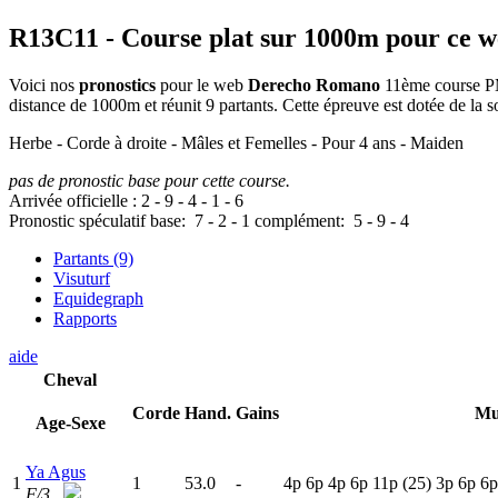
R13C11
- Course plat sur 1000m pour ce 
Voici nos
pronostics
pour le web
Derecho Romano
11ème course PMU
distance de 1000m et réunit 9 partants. Cette épreuve est dotée de l
Herbe - Corde à droite - Mâles et Femelles - Pour 4 ans - Maiden
pas de pronostic base pour cette course.
Arrivée officielle :
2
-
9
-
4
-
1
-
6
Pronostic spéculatif
base:
7
-
2
-
1
complément:
5
-
9
-
4
Partants (9)
Visuturf
Equidegraph
Rapports
aide
Cheval
Corde
Hand.
Gains
Mu
Age-Sexe
Ya Agus
1
1
53.0
-
4
p
6
p
4
p
6
p
11p
(25)
3
p
6
p
6
F/3