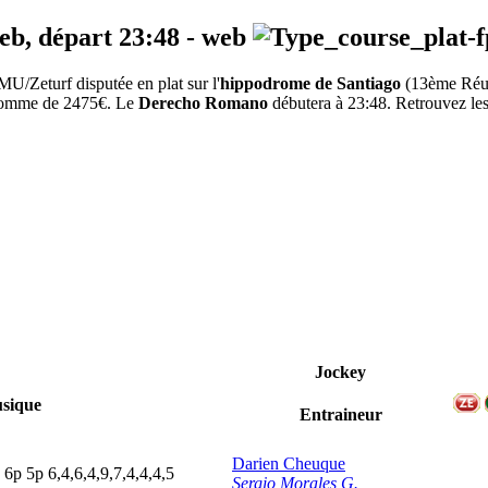
web, départ
23:48
-
web
/Zeturf disputée en plat sur l'
hippodrome de Santiago
(13ème Réu
a somme de 2475€. Le
Derecho Romano
débutera à 23:48. Retrouvez les
Jockey
sique
Entraineur
Darien Cheuque
p
6
p
5
p
6,4,6,4,9,7,4,4,4,5
Sergio Morales G.