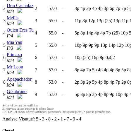
Don Cachafaz
2
2
57.0
-
3
p
4
p
2
p
4
p
4
p
3
p
6
p
7
p
7
p
5
M/4
Mefils
3
3
55.0
-
11p
8
p
12p
13p
(25)
13p
11p
M/4
Quien Eres Tu
4
4
55.0
-
5
p
8
p
14p
4
p
4
p
7
p
(25)
10p
5
F/4
Mia Yan
5
5
55.0
-
10p
9
p
9
p
9
p
13p
14p
12p
10
F/3
Primazo
6
6
57.0
-
10p
(25)
16p
8
p
0,4,2
M/4
Mr Leon
7
7
57.0
-
8
p
4
p
7
p
5
p
4
p
4
p
4
p
8
p
5
p
8
M/4
Apapachador
8
8
53.0
-
2
p
3
p
2
p
5
p
4
p
8
p
4
p
7
p
2
p
8
M/4
Gianbruno
9
9
57.0
-
5
p
8
p
8
p
3
p
4
p
8
p
9
p
10p
4
p
M/4
⊗ cheval portant des oeilllères
E1 chevaux faisant partie de la même écurie
DA, DP, D4 cheval déferré (antérieurs, postérieurs, des quatre pieds), • pour la première fois.
Analyse Visuturf:
5
-
3
-
8
-
2
-
1
-
7
-
9
-
4
Cheval